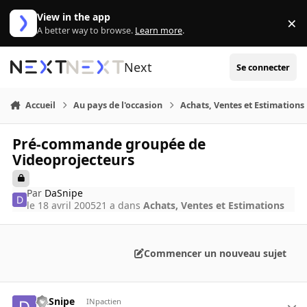
Aller au contenu
View in the app
×
Di
A better way to browse.
Learn more
.
Next
Se connecter
Accueil
Au pays de l'occasion
Achats, Ventes et Estimations
Pré-commande groupée de
Videoprojecteurs
Par
DaSnipe
le 18 avril 2005
21 a
dans
Achats, Ventes et Estimations
Commencer un nouveau sujet
DaSnipe
INpactien