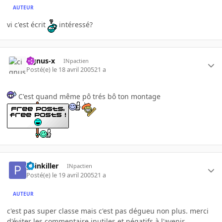
AUTEUR
vi c'est écrit
intéressé?
cignus-x
INpactien
Posté(e)
le 18 avril 2005
21 a
C'est quand même pô trés bô ton montage
painkiller
INpactien
Posté(e)
le 19 avril 2005
21 a
AUTEUR
c'est pas super classe mais c'est pas dégueu non plus. merci
d'éviter les commentaire inutiles et négatifs à l'avenir.