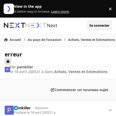
Aller au contenu
View in the app
×
Di
A better way to browse.
Learn more
.
Next
Se connecter
Accueil
Au pays de l'occasion
Achats, Ventes et Estimations
erreur
Par
painkiller
le 18 avril 2005
21 a
dans
Achats, Ventes et Estimations
Commencer un nouveau sujet
painkiller
INpactien
Posté(e)
le 18 avril 2005
21 a