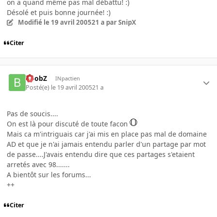
on a quand même pas mal débattu! :)
Désolé et puis bonne journée! :)
Modifié
le 19 avril 2005
21 a
par SnipX
Citer
BoobZ
INpactien
Posté(e)
le 19 avril 2005
21 a
Pas de soucis....
On est là pour discuté de toute facon
Mais ca m'intriguais car j'ai mis en place pas mal de domaine
AD et que je n'ai jamais entendu parler d'un partage par mot
de passe....J'avais entendu dire que ces partages s'etaient
arretés avec 98.......
A bientôt sur les forums...
++
Citer