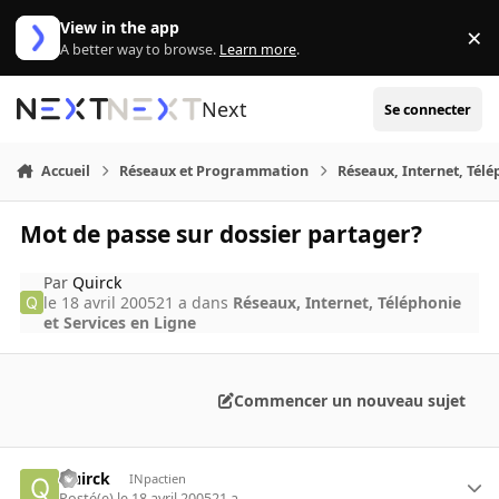
Aller au contenu
View in the app
×
Di
A better way to browse.
Learn more
.
Next
Se connecter
Accueil
Réseaux et Programmation
Réseaux, Internet, Télé
Mot de passe sur dossier partager?
Par
Quirck
le 18 avril 2005
21 a
dans
Réseaux, Internet, Téléphonie
et Services en Ligne
Commencer un nouveau sujet
Quirck
INpactien
Posté(e)
le 18 avril 2005
21 a