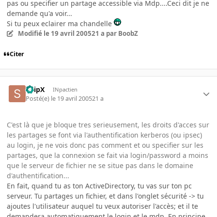
pas ou specifier un partage accessible via Mdp....Ceci dit je ne
demande qu'a voir...
Si tu peux eclairer ma chandelle
Modifié
le 19 avril 2005
21 a
par BoobZ
Citer
SnipX
INpactien
Posté(e)
le 19 avril 2005
21 a
C'est là que je bloque tres serieusement, les droits d'acces sur
les partages se font via l'authentification kerberos (ou ipsec)
au login, je ne vois donc pas comment et ou specifier sur les
partages, que la connexion se fait via login/password a moins
que le serveur de fichier ne se situe pas dans le domaine
d'authentification...
En fait, quand tu as ton ActiveDirectory, tu vas sur ton pc
serveur. Tu partages un fichier, et dans l'onglet sécurité -> tu
ajoutes l'utilisateur auquel tu veux autoriser l'accès; et il te
demandera automatiquement le login et le mdp. En principe,