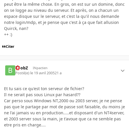
peut être la même chose. En gros, on est sur un domine, donc
on se logge au niveau du serveur. Et après, on a chacun un
espace disque sur le serveur, et c'est la qu'il nous demande
notre login/mdp, et je pense que c'est à ça que fait allusion
Quirck, nan?
++ :)
Citer
BoobZ
INpactien
Posté(e)
le 19 avril 2005
21 a
Et tu sais ce qu'est ton serveur de fichier?
Il ne serait pas sous Linux par hasard??
Car perso sous Windows NT,2000 ou 2003 server, je ne pense
pas que le partage par mot de passe soit faisable, du moins je
ne l'ai jamais vu en production.....et disposant d'un NT4server,
et 2003 server sous la main, je t'avoue que ca ne semble pas
etre pris en charge....