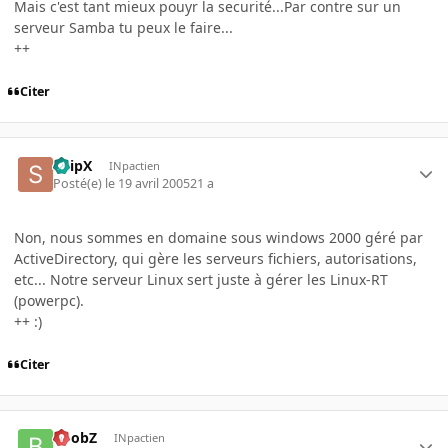
Mais c'est tant mieux pouyr la securité...Par contre sur un
serveur Samba tu peux le faire...
++
Citer
SnipX
INpactien
Posté(e)
le 19 avril 2005
21 a
Non, nous sommes en domaine sous windows 2000 géré par
ActiveDirectory, qui gère les serveurs fichiers, autorisations,
etc... Notre serveur Linux sert juste à gérer les Linux-RT
(powerpc).
++ :)
Citer
BoobZ
INpactien