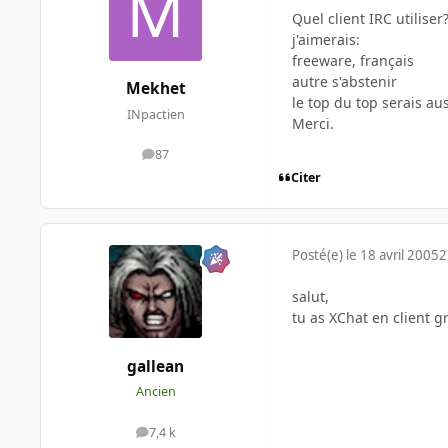
Quel client IRC utiliser
j'aimerais:
freeware, français
autre s'abstenir
Mekhet
le top du top serais au
INpactien
Merci.
87
messages
Citer
Posté(e)
le 18 avril 2005
2
salut,
tu as XChat en client gr
gallean
Ancien
7,4 k
messages