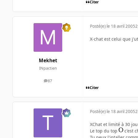
Citer
Posté(e)
le 18 avril 2005
2
X-chat est celui que j'u
Mekhet
INpactien
87
messages
Citer
Posté(e)
le 18 avril 2005
2
XChat et limité à 30 jo
Le top du top
c'est c
Tu peux l'intaller com