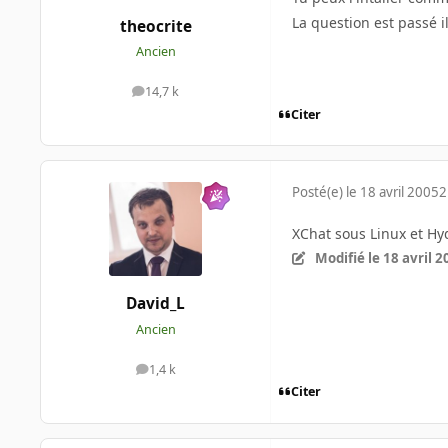
La question est passé i
theocrite
Ancien
14,7 k
messages
Citer
Posté(e)
le 18 avril 2005
2
XChat sous Linux et H
Modifié
le 18 avril 
David_L
Ancien
1,4 k
messages
Citer