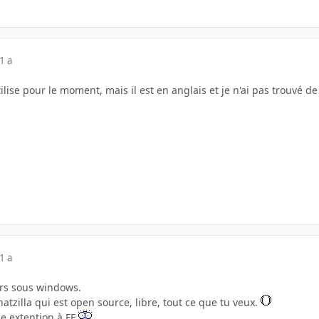
1 a
tilise pour le moment, mais il est en anglais et je n'ai pas trouvé d
1 a
urs sous windows.
hatzilla qui est open source, libre, tout ce que tu veux.
me extention à FF