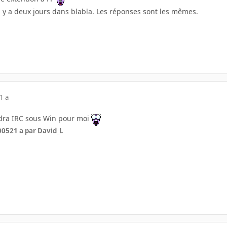
l y a deux jours dans blabla. Les réponses sont les mêmes.
1 a
ydra IRC sous Win pour moi
2005
21 a
par David_L