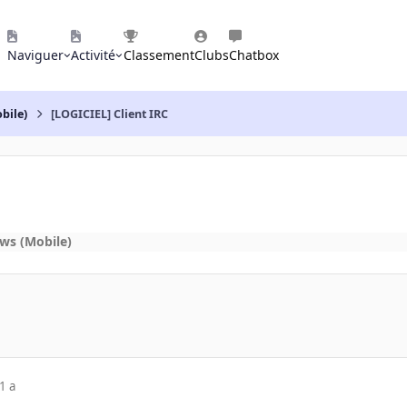
Naviguer
Activité
Classement
Clubs
Chatbox
bile)
[LOGICIEL] Client IRC
ws (Mobile)
1 a