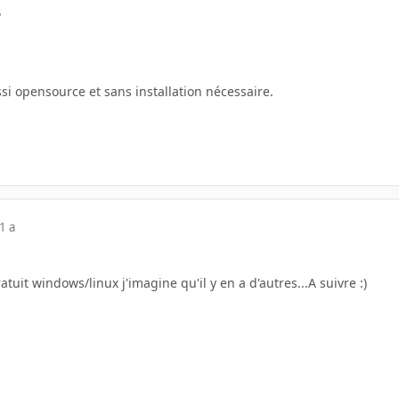
?
ssi opensource et sans installation nécessaire.
1 a
atuit windows/linux j'imagine qu'il y en a d'autres...A suivre :)