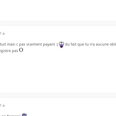
1 a
tuit masi c pas vraiment payant :)
du fait que tu n'a aucune obli
registre pas
1 a