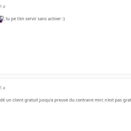
1 a
, tu pe t'en servir sans activer :)
1 a
é un client gratuit jusqu'a preuve du contraire mirc n'est pas gra