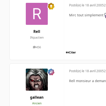
Posté(e)
le 18 avril 2005
2
Mirc tout simplement
Rell
INpactien
456
messages
Citer
Posté(e)
le 18 avril 2005
2
Rell monsieur a demand
gallean
Ancien