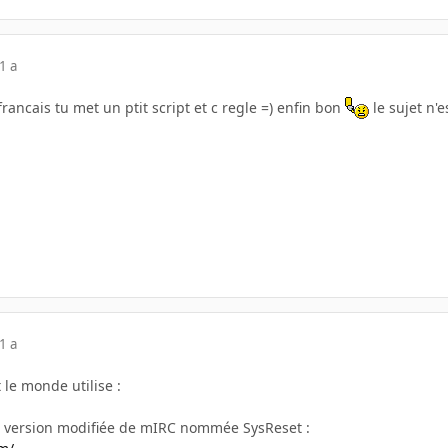
1 a
francais tu met un ptit script et c regle =) enfin bon
le sujet n'e
1 a
 le monde utilise :
e version modifiée de mIRC nommée SysReset :