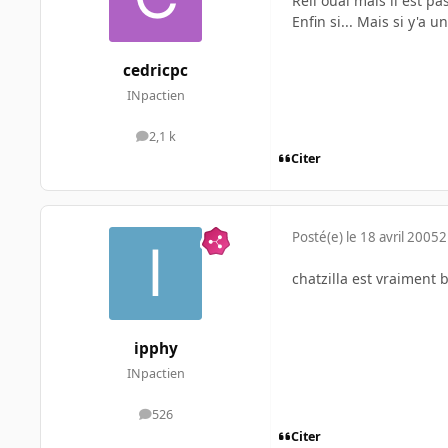
Rell ouai mais il est p
Enfin si... Mais si y'a 
cedricpc
INpactien
2,1 k
messages
Citer
Posté(e)
le 18 avril 2005
2
chatzilla est vraiment 
ipphy
INpactien
526
messages
Citer