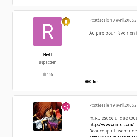
Posté(e)
le 19 avril 2005
2
Au pire pour l'avoir en 
Rell
INpactien
456
messages
Citer
Posté(e)
le 19 avril 2005
2
mIRC est celui que tout
http://www.mirc.com/
Beaucoup utilisent un