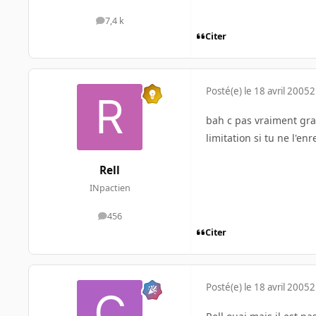
7,4 k
messages
Citer
Posté(e)
le 18 avril 2005
2
bah c pas vraiment gra
limitation si tu ne l'en
Rell
INpactien
456
messages
Citer
Posté(e)
le 18 avril 2005
2