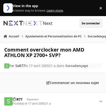
Aller au contenu
View in the app
×
Di
A better way to browse.
Learn more
.
Next
Se connecter
Accueil
Ajustements et Personnalisation de PC
Surcadença
Comment overclocker mon AMD
ATHLON XP 2700+ SVP?
Par
SoR77
le 17 avril 2005
21 a
dans
Surcadençage
Commencer un nouveau sujet
SoR77
INpactien
Posté(e)
le 17 avril 2005
21 a