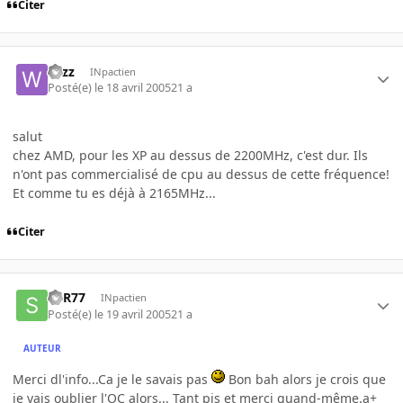
Citer
wizz
INpactien
Posté(e)
le 18 avril 2005
21 a
salut
chez AMD, pour les XP au dessus de 2200MHz, c'est dur. Ils
n'ont pas commercialisé de cpu au dessus de cette fréquence!
Et comme tu es déjà à 2165MHz...
Citer
SoR77
INpactien
Posté(e)
le 19 avril 2005
21 a
AUTEUR
Merci dl'info...Ca je le savais pas
Bon bah alors je crois que
je vais oublier l'OC alors... Tant pis et merci quand-même.a+