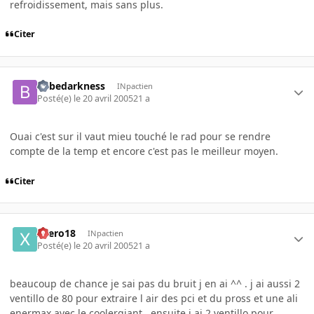
refroidissement, mais sans plus.
Citer
bebedarkness
INpactien
Posté(e)
le 20 avril 2005
21 a
Ouai c'est sur il vaut mieu touché le rad pour se rendre
compte de la temp et encore c'est pas le meilleur moyen.
Citer
xaero18
INpactien
Posté(e)
le 20 avril 2005
21 a
beaucoup de chance je sai pas du bruit j en ai ^^ . j ai aussi 2
ventillo de 80 pour extraire l air des pci et du pross et une ali
enermax avec le coolergiant . ensuite j ai 2 ventillo pour