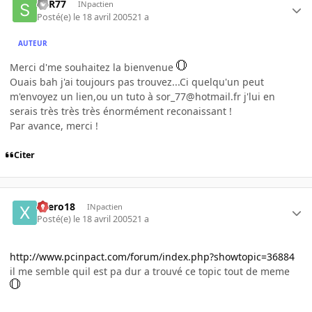
SoR77
INpactien
Posté(e)
le 18 avril 2005
21 a
AUTEUR
Merci d'me souhaitez la bienvenue
Ouais bah j'ai toujours pas trouvez...Ci quelqu'un peut
m'envoyez un lien,ou un tuto à sor_77@hotmail.fr j'lui en
serais très très très énormément reconaissant !
Par avance, merci !
Citer
xaero18
INpactien
Posté(e)
le 18 avril 2005
21 a
http://www.pcinpact.com/forum/index.php?showtopic=36884
il me semble quil est pa dur a trouvé ce topic tout de meme