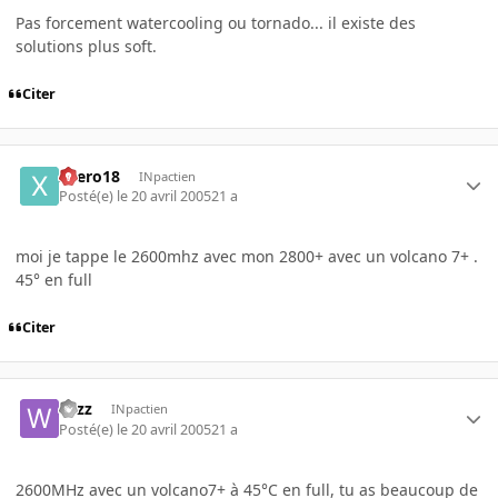
Pas forcement watercooling ou tornado... il existe des
solutions plus soft.
Citer
xaero18
INpactien
Posté(e)
le 20 avril 2005
21 a
moi je tappe le 2600mhz avec mon 2800+ avec un volcano 7+ .
45° en full
Citer
wizz
INpactien
Posté(e)
le 20 avril 2005
21 a
2600MHz avec un volcano7+ à 45°C en full, tu as beaucoup de