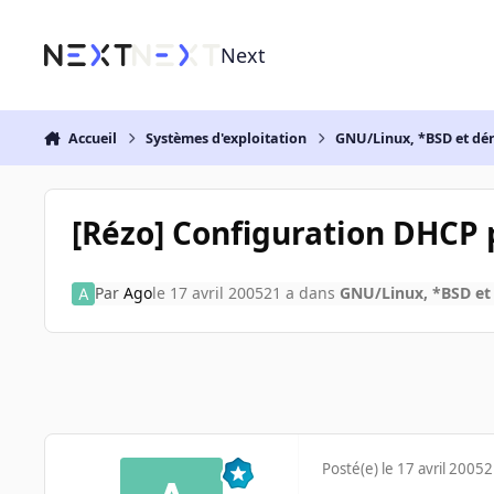
Aller au contenu
Next
Accueil
Systèmes d'exploitation
GNU/Linux, *BSD et dé
[Rézo] Configuration DHCP 
Par
Ago
le 17 avril 2005
21 a
dans
GNU/Linux, *BSD et
Posté(e)
le 17 avril 2005
2