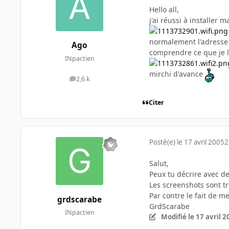
Hello all,
j'ai réussi à installer
normalement l'adresse d
Ago
comprendre ce que je l
INpactien
mirchi d'avance
2,6 k
messages
Citer
Posté(e)
le 17 avril 2005
2
Salut,
Peux tu décrire avec d
Les screenshots sont trè
Par contre le fait de m
grdscarabe
GrdScarabe
INpactien
Modifié
le 17 avril 