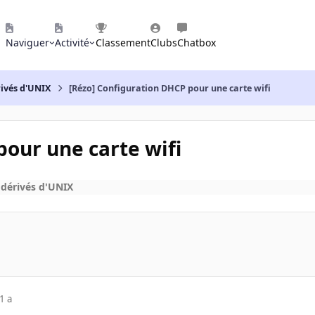
Naviguer
Activité
Classement
Clubs
Chatbox
rivés d'UNIX
[Rézo] Configuration DHCP pour une carte wifi
pour une carte wifi
 dérivés d'UNIX
1 a