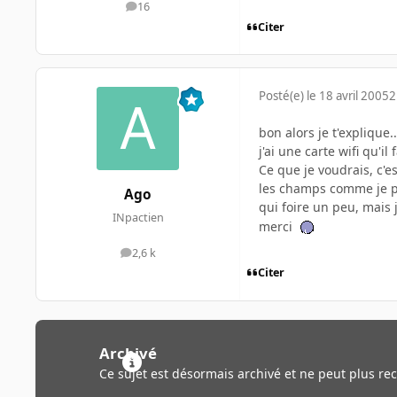
16
messages
Citer
Posté(e)
le 18 avril 2005
2
bon alors je t'explique..
j'ai une carte wifi qu'i
Ce que je voudrais, c'e
les champs comme je pen
Ago
qui foire un peu, mais
INpactien
merci
2,6 k
messages
Citer
Archivé
Ce sujet est désormais archivé et ne peut plus re