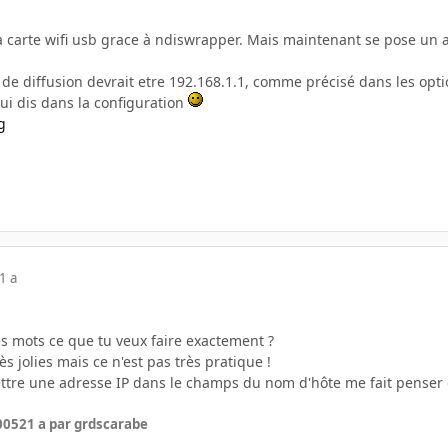
 ma carte wifi usb grace à ndiswrapper. Mais maintenant se pose un a
e diffusion devrait etre 192.168.1.1, comme précisé dans les option
ui dis dans la configuration
1 a
es mots ce que tu veux faire exactement ?
s jolies mais ce n'est pas très pratique !
ettre une adresse IP dans le champs du nom d'hôte me fait penser q
2005
21 a
par grdscarabe