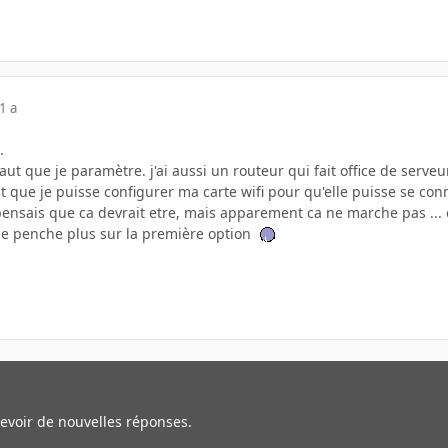
1 a
.
l faut que je paramètre. j'ai aussi un routeur qui fait office de serve
st que je puisse configurer ma carte wifi pour qu'elle puisse se con
sais que ca devrait etre, mais apparement ca ne marche pas ... ou 
 je penche plus sur la première option
cevoir de nouvelles réponses.