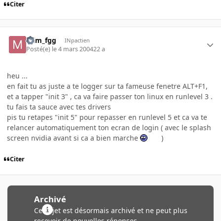
Citer
mim_fgg
INpactien
Posté(e)
le 4 mars 2004
22 a
heu ...
en fait tu as juste a te logger sur ta fameuse fenetre ALT+F1,
et a tapper "init 3" , ca va faire passer ton linux en runlevel 3 .
tu fais ta sauce avec tes drivers
pis tu retapes "init 5" pour repasser en runlevel 5 et ca va te
relancer automatiquement ton ecran de login ( avec le splash
screen nvidia avant si ca a bien marche
)
Citer
Archivé
Ce sujet est désormais archivé et ne peut plus
recevoir de nouvelles réponses.