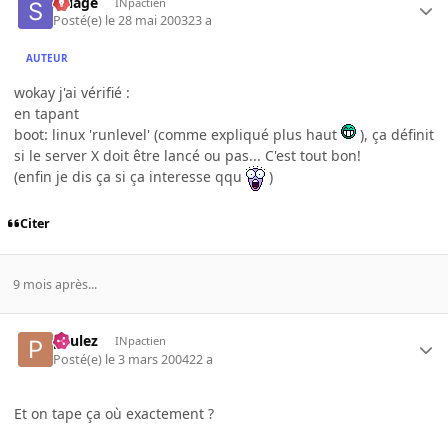
Sillage
INpactien
Posté(e)
le 28 mai 2003
23 a
AUTEUR
wokay j'ai vérifié :
en tapant
boot: linux 'runlevel' (comme expliqué plus haut
), ça définit
si le server X doit être lancé ou pas... C'est tout bon!
(enfin je dis ça si ça interesse qqu
)
Citer
9 mois après...
paulez
INpactien
Posté(e)
le 3 mars 2004
22 a
Et on tape ça où exactement ?