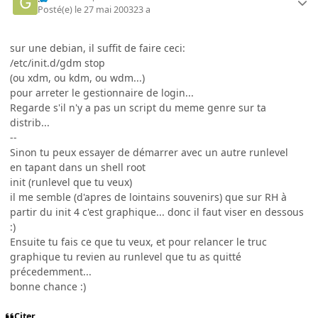
Posté(e)
le 27 mai 2003
23 a
sur une debian, il suffit de faire ceci:
/etc/init.d/gdm stop
(ou xdm, ou kdm, ou wdm...)
pour arreter le gestionnaire de login...
Regarde s'il n'y a pas un script du meme genre sur ta
distrib...
--
Sinon tu peux essayer de démarrer avec un autre runlevel
en tapant dans un shell root
init (runlevel que tu veux)
il me semble (d'apres de lointains souvenirs) que sur RH à
partir du init 4 c'est graphique... donc il faut viser en dessous
:)
Ensuite tu fais ce que tu veux, et pour relancer le truc
graphique tu revien au runlevel que tu as quitté
précedemment...
bonne chance :)
Citer