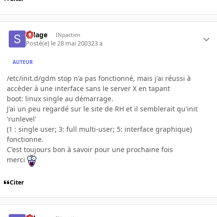
Sillage
INpactien
Posté(e)
le 28 mai 2003
23 a
AUTEUR
/etc/init.d/gdm stop n'a pas fonctionné, mais j'ai réussi à
accèder à une interface sans le server X en tapant
boot: linux single au démarrage.
J'ai un peu regardé sur le site de RH et il semblerait qu'init
'runlevel'
(1 : single user; 3: full multi-user; 5: interface graphique)
fonctionne.
C'est toujours bon à savoir pour une prochaine fois
merci
Citer