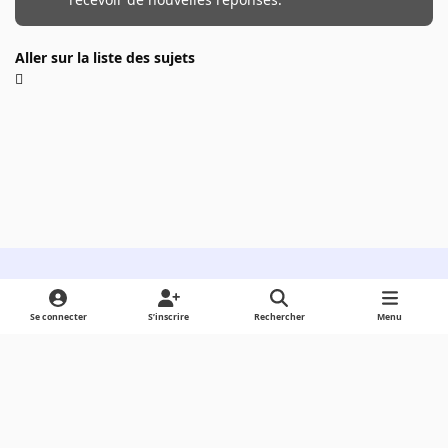
Aller sur la liste des sujets
Light Mode
Dark Mode
System Preference
Se connecter
S’inscrire
Rechercher
Menu
Langue
Cookies
Powered by
Invision Community