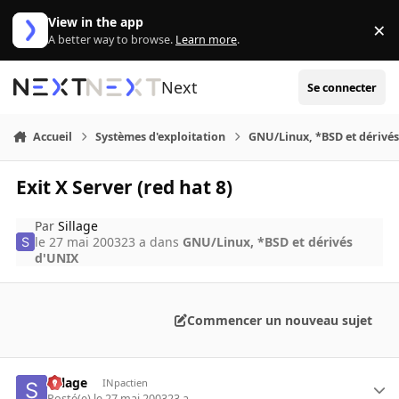
Aller au contenu
View in the app
×
Di
A better way to browse.
Learn more
.
Next
Se connecter
Accueil
Systèmes d'exploitation
GNU/Linux, *BSD et dérivé
Exit X Server (red hat 8)
Par
Sillage
le 27 mai 2003
23 a
dans
GNU/Linux, *BSD et dérivés
d'UNIX
Commencer un nouveau sujet
Sillage
INpactien
Posté(e)
le 27 mai 2003
23 a