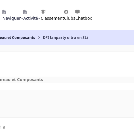
Naviguer
Activité
Classement
Clubs
Chatbox
reau et Composants
DFI lanparty ultra en SLi
ureau et Composants
1 a