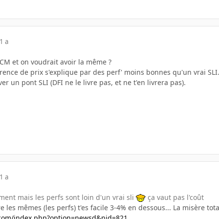
1 a
CM et on voudrait avoir la même ?
férence de prix s'explique par des perf' moins bonnes qu'un vrai SLI
er un pont SLI (DFI ne le livre pas, et ne t'en livrera pas).
1 a
ent mais les perfs sont loin d'un vrai sli
ça vaut pas l'coût
tre les mêmes (les perfs) t'es facile 3-4% en dessous... La misère tota
t.com/index.php?option=newsd&nid=821