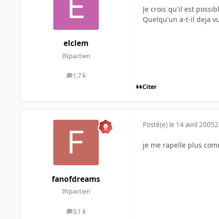
Je crois qu'il est possi
Quelqu'un a-t-il deja v
elclem
INpactien
1,7 k
messages
Citer
Posté(e)
le 14 avril 2005
2
je me rapelle plus comm
fanofdreams
INpactien
3,1 k
messages