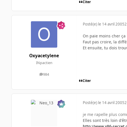
Citer
Posté(e)
le 14 avril 2005
2
On paie moins cher ça 
Faut pas croire, la dif
Et ensuite, tu dois trouv
Oxyacetylene
INpactien
984
messages
Citer
Posté(e)
le 14 avril 2005
2
je me rapelle plus comm
Elles sont très loin d'ê
http://www.x86-secre