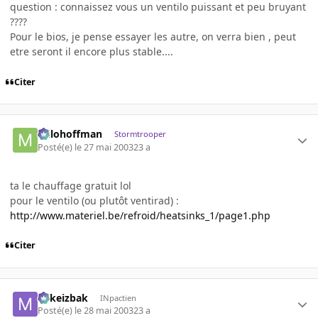
question : connaissez vous un ventilo puissant et peu bruyant
????
Pour le bios, je pense essayer les autre, on verra bien , peut
etre seront il encore plus stable....
Citer
milohoffman
Stormtrooper
Posté(e)
le 27 mai 2003
23 a
ta le chauffage gratuit lol
pour le ventilo (ou plutôt ventirad) :
http://www.materiel.be/refroid/heatsinks_1/page1.php
Citer
Mikeizbak
INpactien
Posté(e)
le 28 mai 2003
23 a