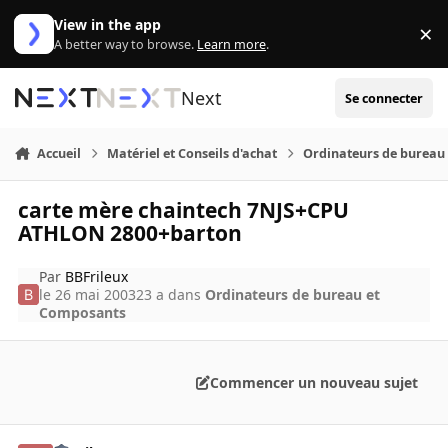
Aller au contenu
View in the app
×
Di
A better way to browse.
Learn more
.
Next
Se connecter
Accueil
Matériel et Conseils d'achat
Ordinateurs de bureau
carte mère chaintech 7NJS+CPU
ATHLON 2800+barton
Par
BBFrileux
le 26 mai 2003
23 a
dans
Ordinateurs de bureau et
Composants
Commencer un nouveau sujet