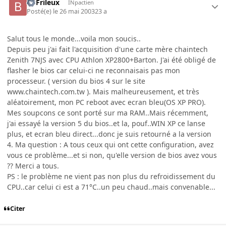
BBFrileux
INpactien
Posté(e)
le 26 mai 2003
23 a
Salut tous le monde...voila mon soucis..
Depuis peu j'ai fait l'acquisition d'une carte mère chaintech
Zenith 7NJS avec CPU Athlon XP2800+Barton. J'ai été obligé de
flasher le bios car celui-ci ne reconnaisais pas mon
processeur. ( version du bios 4 sur le site
www.chaintech.com.tw ). Mais malheureusement, et très
aléatoirement, mon PC reboot avec ecran bleu(OS XP PRO).
Mes soupcons ce sont porté sur ma RAM..Mais récemment,
j'ai essayé la version 5 du bios..et la, pouf..WIN XP ce lanse
plus, et ecran bleu direct...donc je suis retourné a la version
4. Ma question : A tous ceux qui ont cette configuration, avez
vous ce problème...et si non, qu'elle version de bios avez vous
?? Merci a tous.
PS : le problème ne vient pas non plus du refroidissement du
CPU..car celui ci est a 71°C..un peu chaud..mais convenable...
Citer