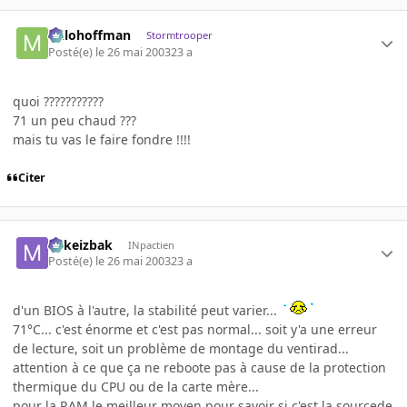
milohoffman
Stormtrooper
Posté(e)
le 26 mai 2003
23 a
quoi ???????????
71 un peu chaud ???
mais tu vas le faire fondre !!!!
Citer
Mikeizbak
INpactien
Posté(e)
le 26 mai 2003
23 a
d'un BIOS à l'autre, la stabilité peut varier...
71°C... c'est énorme et c'est pas normal... soit y'a une erreur
de lecture, soit un problème de montage du ventirad...
attention à ce que ça ne reboote pas à cause de la protection
thermique du CPU ou de la carte mère...
pour la RAM le meilleur moyen pour savoir si c'est la sourcede