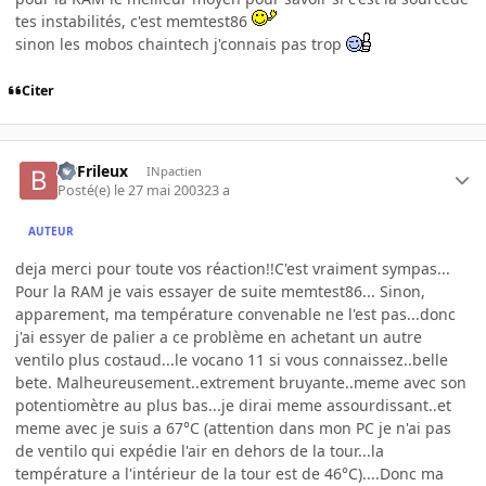
tes instabilités, c'est memtest86
sinon les mobos chaintech j'connais pas trop
Citer
BBFrileux
INpactien
Posté(e)
le 27 mai 2003
23 a
AUTEUR
deja merci pour toute vos réaction!!C'est vraiment sympas...
Pour la RAM je vais essayer de suite memtest86... Sinon,
apparement, ma température convenable ne l'est pas...donc
j'ai essyer de palier a ce problème en achetant un autre
ventilo plus costaud...le vocano 11 si vous connaissez..belle
bete. Malheureusement..extrement bruyante..meme avec son
potentiomètre au plus bas...je dirai meme assourdissant..et
meme avec je suis a 67°C (attention dans mon PC je n'ai pas
de ventilo qui expédie l'air en dehors de la tour...la
température a l'intérieur de la tour est de 46°C)....Donc ma