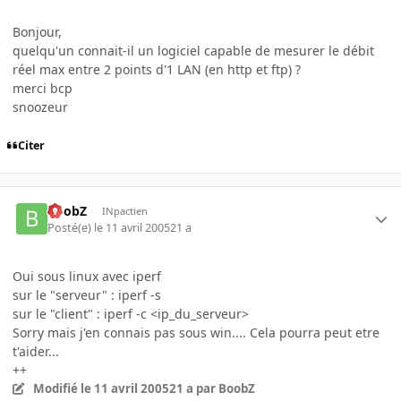
Bonjour,
quelqu'un connait-il un logiciel capable de mesurer le débit
réel max entre 2 points d'1 LAN (en http et ftp) ?
merci bcp
snoozeur
Citer
BoobZ
INpactien
Posté(e)
le 11 avril 2005
21 a
Oui sous linux avec iperf
sur le "serveur" : iperf -s
sur le "client" : iperf -c <ip_du_serveur>
Sorry mais j'en connais pas sous win.... Cela pourra peut etre
t'aider...
++
Modifié
le 11 avril 2005
21 a
par BoobZ