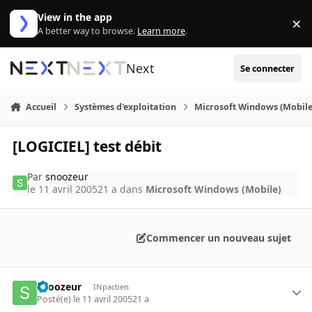
Aller au contenu
View in the app
×
Di
A better way to browse.
Learn more
.
Next
Se connecter
Accueil
Systèmes d'exploitation
Microsoft Windows (Mobile
[LOGICIEL] test débit
Par
snoozeur
le 11 avril 2005
21 a
dans
Microsoft Windows (Mobile)
Commencer un nouveau sujet
snoozeur
INpactien
Posté(e)
le 11 avril 2005
21 a