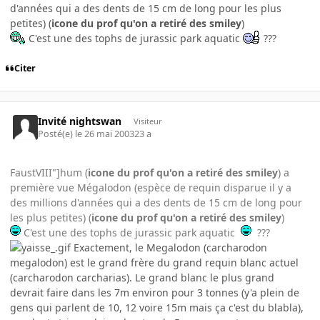
d'années qui a des dents de 15 cm de long pour les plus
petites) (
icone du prof qu'on a retiré des smiley
)
C'est une des tophs de jurassic park aquatic
???
Citer
Invité nightswan
Visiteur
Posté(e)
le 26 mai 2003
23 a
FaustVIII"]hum (
icone du prof qu'on a retiré des smiley
) a
première vue Mégalodon (espèce de requin disparue il y a
des millions d'années qui a des dents de 15 cm de long pour
les plus petites) (
icone du prof qu'on a retiré des smiley
)
C'est une des tophs de jurassic park aquatic
???
Exactement, le Megalodon (carcharodon
megalodon) est le grand frère du grand requin blanc actuel
(carcharodon carcharias). Le grand blanc le plus grand
devrait faire dans les 7m environ pour 3 tonnes (y'a plein de
gens qui parlent de 10, 12 voire 15m mais ça c'est du blabla),