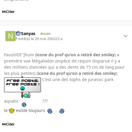
Citer
NilSanyas
Ancien
Posté(e)
le 26 mai 2003
23 a
FaustVIII"]hum (
icone du prof qu'on a retiré des smiley
) a
première vue Mégalodon (espèce de requin disparue il y a
des millions d'années qui a des dents de 15 cm de long pour
les plus petites) (
icone du prof qu'on a retiré des smiley
)
C'est une des tophs de jurassic park
aquatic
???
le
existe toujours
Citer