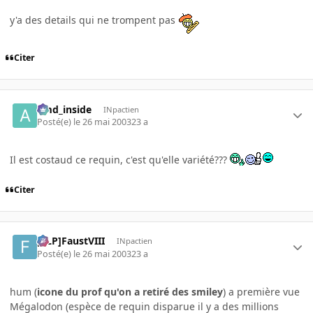
y'a des details qui ne trompent pas
Citer
amd_inside
INpactien
Posté(e)
le 26 mai 2003
23 a
Il est costaud ce requin, c'est qu'elle variété???
Citer
[FLP]FaustVIII
INpactien
Posté(e)
le 26 mai 2003
23 a
hum (
icone du prof qu'on a retiré des smiley
) a première vue
Mégalodon (espèce de requin disparue il y a des millions