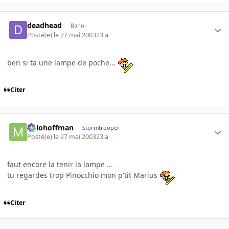
deadhead
Banni
Posté(e)
le 27 mai 2003
23 a
ben si ta une lampe de poche...
Citer
milohoffman
Stormtrooper
Posté(e)
le 27 mai 2003
23 a
faut encore la tenir la lampe ...
tu regardes trop Pinocchio mon p'tit Marius
Citer