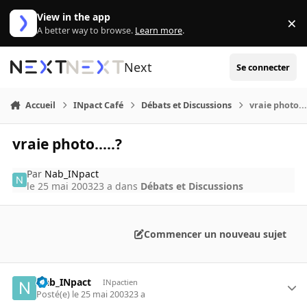
Aller au contenu
View in the app
×
Di
A better way to browse.
Learn more
.
Next
Se connecter
Accueil
INpact Café
Débats et Discussions
vraie photo...
vraie photo.....?
Par
Nab_INpact
le 25 mai 2003
23 a
dans
Débats et Discussions
Commencer un nouveau sujet
Nab_INpact
INpactien
Posté(e)
le 25 mai 2003
23 a