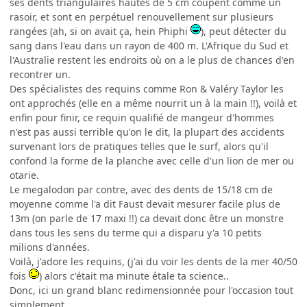
ses dents triangulaires hautes de 5 cm coupent comme un
rasoir, et sont en perpétuel renouvellement sur plusieurs
rangées (ah, si on avait ça, hein Phiphi
), peut détecter du
sang dans l'eau dans un rayon de 400 m. L'Afrique du Sud et
l'Australie restent les endroits où on a le plus de chances d'en
recontrer un.
Des spécialistes des requins comme Ron & Valéry Taylor les
ont approchés (elle en a même nourrit un à la main !!), voilà et
enfin pour finir, ce requin qualifié de mangeur d'hommes
n'est pas aussi terrible qu'on le dit, la plupart des accidents
survenant lors de pratiques telles que le surf, alors qu'il
confond la forme de la planche avec celle d'un lion de mer ou
otarie.
Le megalodon par contre, avec des dents de 15/18 cm de
moyenne comme l'a dit Faust devait mesurer facile plus de
13m (on parle de 17 maxi !!) ca devait donc être un monstre
dans tous les sens du terme qui a disparu y'a 10 petits
milions d'années.
Voilà, j'adore les requins, (j'ai du voir les dents de la mer 40/50
fois
) alors c'était ma minute étale ta science..
Donc, ici un grand blanc redimensionnée pour l'occasion tout
simplement.