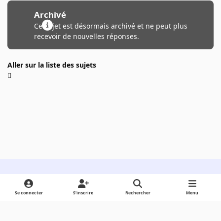
Archivé
Ce sujet est désormais archivé et ne peut plus
recevoir de nouvelles réponses.
Aller sur la liste des sujets
Light Mode
Dark Mode
System Preference
Se connecter
S’inscrire
Rechercher
Menu
Langue
Cookies
Powered by
Invision Community