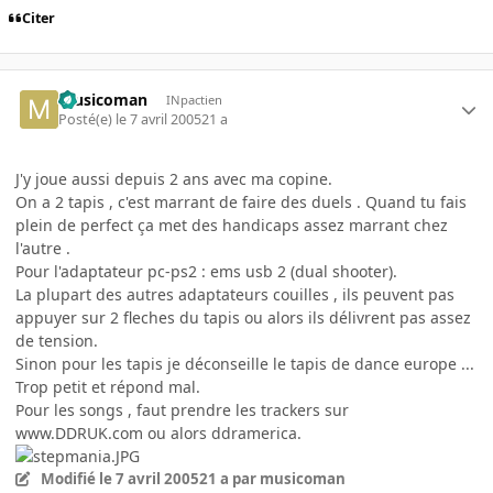
Citer
musicoman
INpactien
Posté(e)
le 7 avril 2005
21 a
J'y joue aussi depuis 2 ans avec ma copine.
On a 2 tapis , c'est marrant de faire des duels . Quand tu fais
plein de perfect ça met des handicaps assez marrant chez
l'autre .
Pour l'adaptateur pc-ps2 : ems usb 2 (dual shooter).
La plupart des autres adaptateurs couilles , ils peuvent pas
appuyer sur 2 fleches du tapis ou alors ils délivrent pas assez
de tension.
Sinon pour les tapis je déconseille le tapis de dance europe ...
Trop petit et répond mal.
Pour les songs , faut prendre les trackers sur
www.DDRUK.com ou alors ddramerica.
Modifié
le 7 avril 2005
21 a
par musicoman