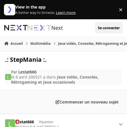
Aller au contenu
View in the app
×
Di
A better way to browse.
Learn more
.
Next
Se connecter
Accueil
Multimédia
Jeux vidéo, Consoles, Rétrogaming et J
.: StepMania :.
Par
Lestat666
le 6 avril 2005
21 a
dans
Jeux vidéo, Consoles,
Rétrogaming et Jeux occasionels
Commencer un nouveau sujet
Lestat666
INpactien
Posté(e)
le 6 avril 2005
21 a