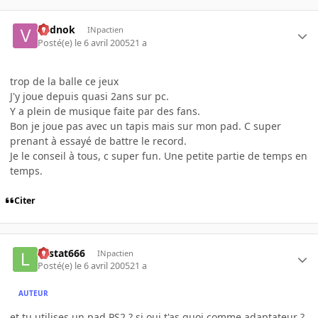
vodnok
INpactien
Posté(e)
le 6 avril 2005
21 a
trop de la balle ce jeux
J'y joue depuis quasi 2ans sur pc.
Y a plein de musique faite par des fans.
Bon je joue pas avec un tapis mais sur mon pad. C super
prenant à essayé de battre le record.
Je le conseil à tous, c super fun. Une petite partie de temps en
temps.
Citer
Lestat666
INpactien
Posté(e)
le 6 avril 2005
21 a
AUTEUR
et tu utilises un pad PS2 ? si oui t'as quoi comme adaptateur ?