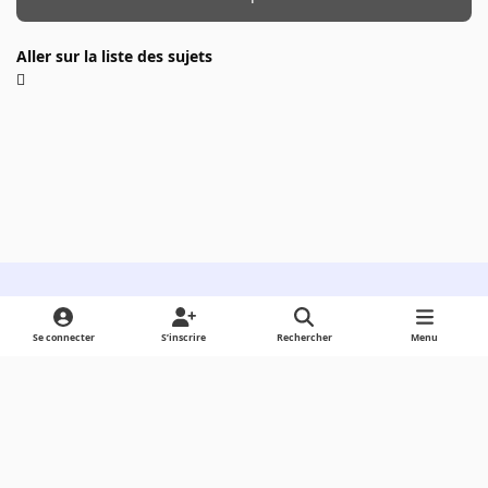
Aller sur la liste des sujets
Light Mode
Dark Mode
System Preference
Se connecter
S’inscrire
Rechercher
Menu
Langue
Cookies
Powered by
Invision Community