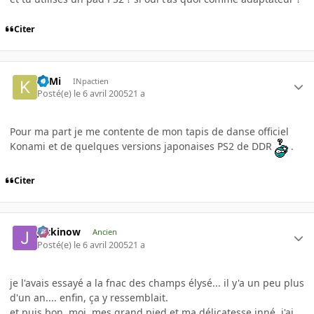
Citer
KilMi
INpactien
Posté(e)
le 6 avril 2005
21 a
Pour ma part je me contente de mon tapis de danse officiel
Konami et de quelques versions japonaises PS2 de DDR
.
Citer
jackinow
Ancien
Posté(e)
le 6 avril 2005
21 a
je l'avais essayé a la fnac des champs élysé... il y'a un peu plus
d'un an.... enfin, ça y ressemblait.
et puis bon, moi, mes grand pied et ma délicatesse inné, j'ai