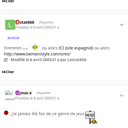
Citer
Lestat666
INpactien
Posté(e)
le 6 avril 2005
21 a
AUTEUR
hmmmm
ou alors
ICI (site espagnol)
ou alors
emule
http://www.bemanistyle.com/sims/
Modifié
le 6 avril 2005
21 a
par Lestat666
Citer
cignus-x
INpactien
Posté(e)
le 6 avril 2005
21 a
, j'ai jamais été fan de ce genre de jeux