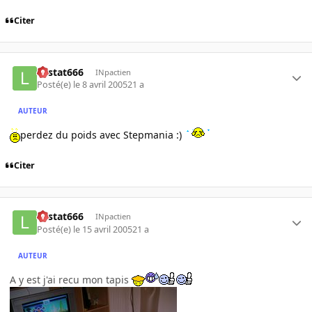
Citer
Lestat666
INpactien
Posté(e)
le 8 avril 2005
21 a
AUTEUR
perdez du poids avec Stepmania :)
Citer
Lestat666
INpactien
Posté(e)
le 15 avril 2005
21 a
AUTEUR
A y est j'ai recu mon tapis