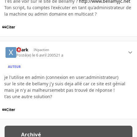
T'es allé voir sur le site de Bellamy ?
http://www.bellamyjc.net
Ton script, tu comptes l'exécuter en tant qu'administrateur de
la machine ou admin domaine en multicast ?
Citer
xhark
INpactien
Posté(e)
le 6 avril 2005
21 a
AUTEUR
je l'utilise en admin (connexion en user:administrateur)
sur le site de bellamy j'y suis deja allé car ce site est génial
mais je n'y ai malheursemebt pas trouvé de réponse !
t'as une autre solution?
Citer
Archivé