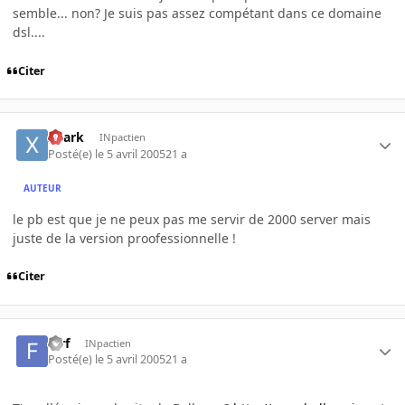
semble... non? Je suis pas assez compétant dans ce domaine
dsl....
Citer
xhark
INpactien
Posté(e)
le 5 avril 2005
21 a
AUTEUR
le pb est que je ne peux pas me servir de 2000 server mais
juste de la version proofessionnelle !
Citer
farf
INpactien
Posté(e)
le 5 avril 2005
21 a