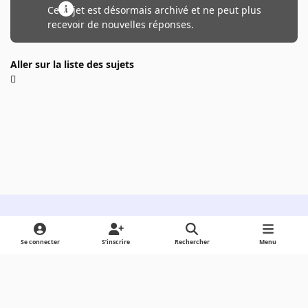
Ce sujet est désormais archivé et ne peut plus
recevoir de nouvelles réponses.
Aller sur la liste des sujets
Light Mode
Dark Mode
System Preference
Se connecter
S’inscrire
Rechercher
Menu
Langue
Cookies
Powered by
Invision Community