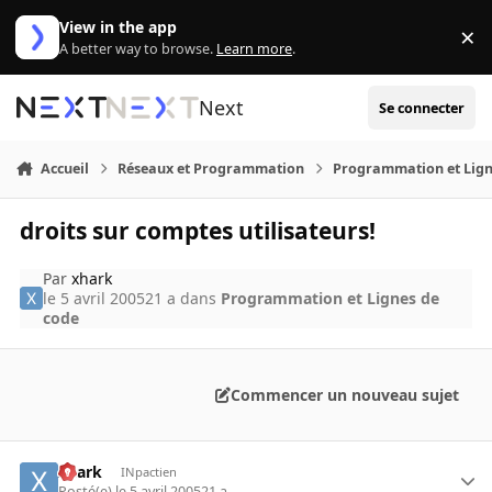
Aller au contenu
View in the app
×
Di
A better way to browse.
Learn more
.
Next
Se connecter
Accueil
Réseaux et Programmation
Programmation et Lign
droits sur comptes utilisateurs!
Par
xhark
le 5 avril 2005
21 a
dans
Programmation et Lignes de
code
Commencer un nouveau sujet
xhark
INpactien
Posté(e)
le 5 avril 2005
21 a