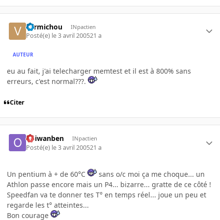
vermichou
INpactien
Posté(e)
le 3 avril 2005
21 a
AUTEUR
eu au fait, j'ai telecharger memtest et il est à 800% sans
erreurs, c'est normal???.
Citer
obiwanben
INpactien
Posté(e)
le 3 avril 2005
21 a
Un pentium à + de 60°C
sans o/c moi ça me choque... un
Athlon passe encore mais un P4... bizarre... gratte de ce côté !
Speedfan va te donner tes T° en temps réel... joue un peu et
regarde les t° atteintes...
Bon courage