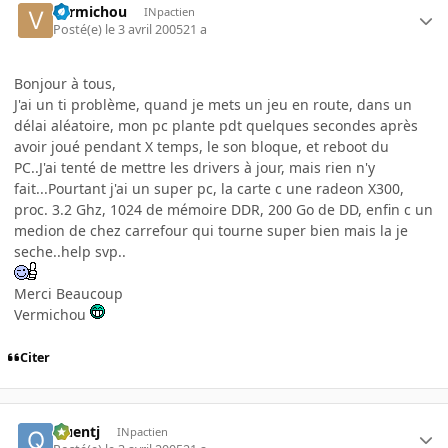
vermichou
INpactien
Posté(e)
le 3 avril 2005
21 a
Bonjour à tous,
J'ai un ti problème, quand je mets un jeu en route, dans un
délai aléatoire, mon pc plante pdt quelques secondes après
avoir joué pendant X temps, le son bloque, et reboot du
PC..J'ai tenté de mettre les drivers à jour, mais rien n'y
fait...Pourtant j'ai un super pc, la carte c une radeon X300,
proc. 3.2 Ghz, 1024 de mémoire DDR, 200 Go de DD, enfin c un
medion de chez carrefour qui tourne super bien mais la je
seche..help svp..
Merci Beaucoup
Vermichou
Citer
Quentj
INpactien