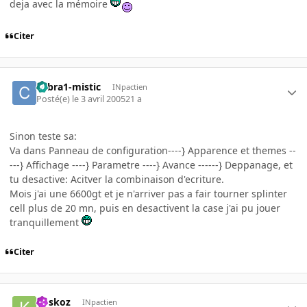
deja avec la mémoire
Citer
cobra1-mistic
INpactien
Posté(e)
le 3 avril 2005
21 a
Sinon teste sa:
Va dans Panneau de configuration----} Apparence et themes --
---} Affichage ----} Parametre ----} Avance ------} Deppanage, et
tu desactive: Acitver la combinaison d'ecriture.
Mois j'ai une 6600gt et je n'arriver pas a fair tourner splinter
cell plus de 20 mn, puis en desactivent la case j'ai pu jouer
tranquillement
Citer
koskoz
INpactien