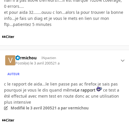
nan il a pas 800% d'erreurs!!...il est marqué 1026% coverage,
0 errors....
et pour aida 32.......ouuu c lon...alors la pour trouver la bonne
info...je fais un diag et je vous le mets en lien sur mon
ftp...patientez 5 minutes
Citer
vermichou
INpactien
Posté(e)
le 3 avril 2005
21 a
AUTEUR
c le rapport de aida...le lien passe pas ac firefox je sais pas
pourquoi je vous le dis quand même
Le rapport
ce test a
été effectué avec mem test en route donc ac une utilisation
plus intensive
Modifié
le 3 avril 2005
21 a
par vermichou
Citer