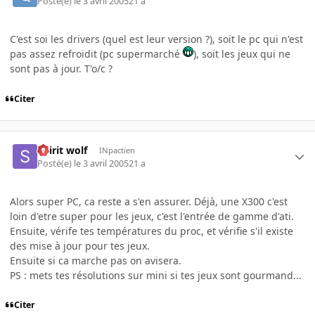
Posté(e)
le 3 avril 2005
21 a
C'est soi les drivers (quel est leur version ?), soit le pc qui n'est
pas assez refroidit (pc supermarché
), soit les jeux qui ne
sont pas à jour. T'o/c ?
Citer
Spirit wolf
INpactien
Posté(e)
le 3 avril 2005
21 a
Alors super PC, ca reste a s'en assurer. Déjà, une X300 c'est
loin d'etre super pour les jeux, c'est l'entrée de gamme d'ati.
Ensuite, vérife tes températures du proc, et vérifie s'il existe
des mise à jour pour tes jeux.
Ensuite si ca marche pas on avisera.
PS : mets tes résolutions sur mini si tes jeux sont gourmand...
Citer