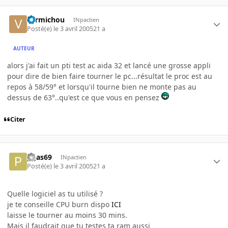
vermichou
INpactien
Posté(e)
le 3 avril 2005
21 a
AUTEUR
alors j'ai fait un pti test ac aida 32 et lancé une grosse appli
pour dire de bien faire tourner le pc...résultat le proc est au
repos à 58/59° et lorsqu'il tourne bien ne monte pas au
dessus de 63°..qu'est ce que vous en pensez
Citer
pgas69
INpactien
Posté(e)
le 3 avril 2005
21 a
Quelle logiciel as tu utilisé ?
je te conseille CPU burn dispo
ICI
laisse le tourner au moins 30 mins.
Mais il faudrait que tu testes ta ram aussi