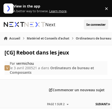
Aller au contenu
View in the app
×
Di
A better way to browse.
Learn more
.
Next
Se connecter
Accueil
Matériel et Conseils d'achat
Ordinateurs de bureau
[CG] Reboot dans les jeux
Par
vermichou
le 3 avril 2005
21 a
dans
Ordinateurs de bureau et
Composants
Commencer un nouveau sujet
PAGE 1 SUR 2
SUIVANT