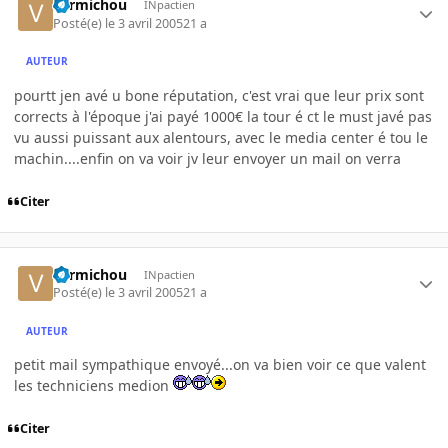
vermichou
INpactien
Posté(e)
le 3 avril 2005
21 a
AUTEUR
pourtt jen avé u bone réputation, c'est vrai que leur prix sont
corrects à l'époque j'ai payé 1000€ la tour é ct le must javé pas
vu aussi puissant aux alentours, avec le media center é tou le
machin....enfin on va voir jv leur envoyer un mail on verra
Citer
vermichou
INpactien
Posté(e)
le 3 avril 2005
21 a
AUTEUR
petit mail sympathique envoyé...on va bien voir ce que valent
les techniciens medion
Citer