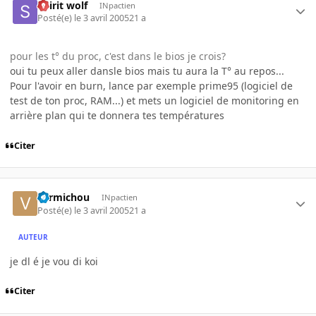
Spirit wolf
INpactien
Posté(e)
le 3 avril 2005
21 a
pour les t° du proc, c'est dans le bios je crois?
oui tu peux aller dansle bios mais tu aura la T° au repos...
Pour l'avoir en burn, lance par exemple prime95 (logiciel de
test de ton proc, RAM...) et mets un logiciel de monitoring en
arrière plan qui te donnera tes températures
Citer
vermichou
INpactien
Posté(e)
le 3 avril 2005
21 a
AUTEUR
je dl é je vou di koi
Citer