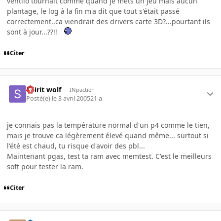
ventilo tournait comme quand je mets un jeu mais aucun
plantage, le log à la fin m'a dit que tout s'était passé
correctement..ca viendrait des drivers carte 3D?...pourtant ils
sont à jour...??!!
Citer
Spirit wolf
INpactien
Posté(e)
le 3 avril 2005
21 a
je connais pas la température normal d'un p4 comme le tien,
mais je trouve ca légèrement élevé quand même... surtout si
l'été est chaud, tu risque d'avoir des pbl...
Maintenant pgas, test ta ram avec memtest. C'est le meilleurs
soft pour tester la ram.
Citer