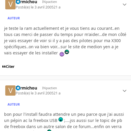
vermichou
INpactien
Posté(e)
le 3 avril 2005
21 a
AUTEUR
je teste la ram actuellement et je vous tiens au courant..en
tous cas merci de passer du temps pour m'aider...de mon côté
je vais essayer de voir si il y a pas des pilotes pour ma X300
spécifiques..on va bien voir...sur le site de medion yen a je
vais essayer de les installer
Citer
vermichou
INpactien
Posté(e)
le 3 avril 2005
21 a
AUTEUR
bon pour l'install faudra attendre un peu parce que j'ai aussi
un pépin ac la freebox USB
;....jss aussi sur le topic de pb
de freebox dans un autre salon de ce forum...enfin on verra