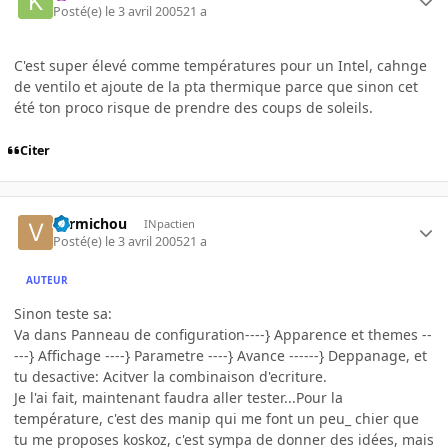
Posté(e)
le 3 avril 2005
21 a
C'est super élevé comme températures pour un Intel, cahnge
de ventilo et ajoute de la pta thermique parce que sinon cet
été ton proco risque de prendre des coups de soleils.
Citer
vermichou
INpactien
Posté(e)
le 3 avril 2005
21 a
AUTEUR
Sinon teste sa:
Va dans Panneau de configuration----} Apparence et themes --
---} Affichage ----} Parametre ----} Avance ------} Deppanage, et
tu desactive: Acitver la combinaison d'ecriture.
Je l'ai fait, maintenant faudra aller tester...Pour la
température, c'est des manip qui me font un peu_ chier que
tu me proposes koskoz, c'est sympa de donner des idées, mais