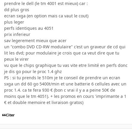
prendre le dell (le tm 4001 est mieux) car :
dd plus gros
ecran sxga (en option mais ca vaut le cout)
plus leger
perfs identiques au 4051
prix inferieur
sav legerement mieux que acer
un "combo DVD CD-RW modulaire" c'est un graveur de cd qui
lit les dvd; pour modulaire je crois que ca veut dire que tu
peux le virer
vu que le chips graphique tu vas vite etre limité en perfs donc
je dis go pour le proc 1.4 ghz
PS : si tu prends le 510m je te conseil de prendre un ecran
sxga un dd 60 go 5400t/min et une batterie 6 cellules avec un
proc 1.4. ca te fera 930 € (bon c vrai il y a a peine 50€ de
moins que le tm 4051). + les promos en cours 'imprimante a 1
€ et double memoire et livraison gratos)
Citer