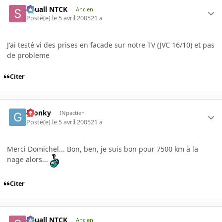
Squall NTCK
Ancien
Posté(e)
le 5 avril 2005
21 a
J'ai testé vi des prises en facade sur notre TV (JVC 16/10) et pas
de probleme
Citer
gronky
INpactien
Posté(e)
le 5 avril 2005
21 a
Merci Domichel... Bon, ben, je suis bon pour 7500 km à la
nage alors...
Citer
Squall NTCK
Ancien