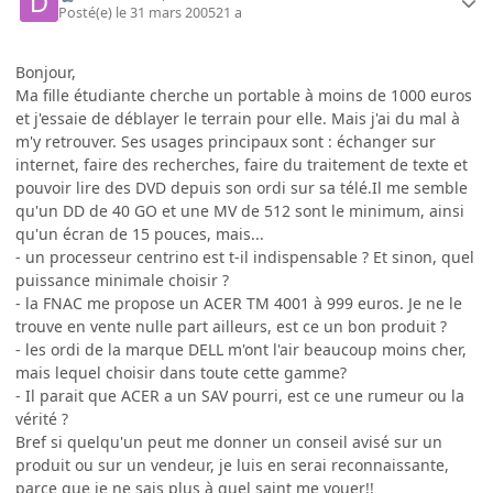
Posté(e)
le 31 mars 2005
21 a
Bonjour,
Ma fille étudiante cherche un portable à moins de 1000 euros
et j'essaie de déblayer le terrain pour elle. Mais j'ai du mal à
m'y retrouver. Ses usages principaux sont : échanger sur
internet, faire des recherches, faire du traitement de texte et
pouvoir lire des DVD depuis son ordi sur sa télé.Il me semble
qu'un DD de 40 GO et une MV de 512 sont le minimum, ainsi
qu'un écran de 15 pouces, mais...
- un processeur centrino est t-il indispensable ? Et sinon, quel
puissance minimale choisir ?
- la FNAC me propose un ACER TM 4001 à 999 euros. Je ne le
trouve en vente nulle part ailleurs, est ce un bon produit ?
- les ordi de la marque DELL m'ont l'air beaucoup moins cher,
mais lequel choisir dans toute cette gamme?
- Il parait que ACER a un SAV pourri, est ce une rumeur ou la
vérité ?
Bref si quelqu'un peut me donner un conseil avisé sur un
produit ou sur un vendeur, je luis en serai reconnaissante,
parce que je ne sais plus à quel saint me vouer!!