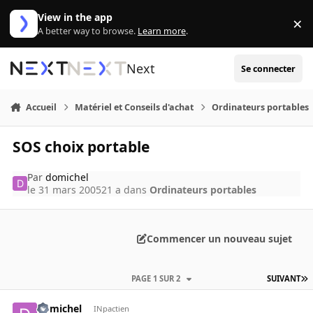
Aller au contenu
View in the app
×
Di
A better way to browse.
Learn more
.
Next
Se connecter
Accueil
Matériel et Conseils d'achat
Ordinateurs portables
SOS choix portable
Par
domichel
le 31 mars 2005
21 a
dans
Ordinateurs portables
Commencer un nouveau sujet
PAGE 1 SUR 2
SUIVANT
domichel
INpactien