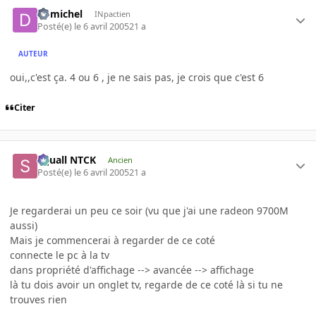
domichel
INpactien
Posté(e)
le 6 avril 2005
21 a
AUTEUR
oui,,c'est ça. 4 ou 6 , je ne sais pas, je crois que c'est 6
Citer
Squall NTCK
Ancien
Posté(e)
le 6 avril 2005
21 a
Je regarderai un peu ce soir (vu que j'ai une radeon 9700M
aussi)
Mais je commencerai à regarder de ce coté
connecte le pc à la tv
dans propriété d'affichage --> avancée --> affichage
là tu dois avoir un onglet tv, regarde de ce coté là si tu ne
trouves rien