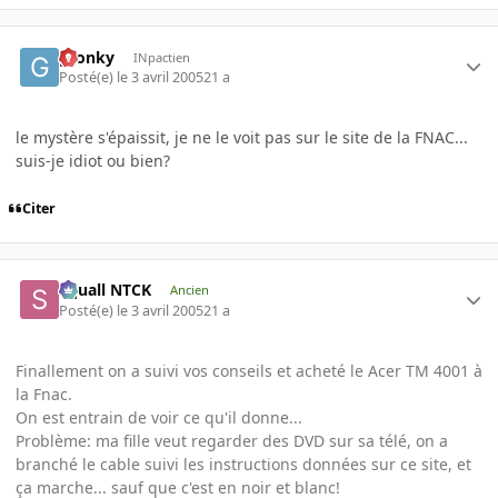
gronky
INpactien
Posté(e)
le 3 avril 2005
21 a
le mystère s'épaissit, je ne le voit pas sur le site de la FNAC...
suis-je idiot ou bien?
Citer
Squall NTCK
Ancien
Posté(e)
le 3 avril 2005
21 a
Finallement on a suivi vos conseils et acheté le Acer TM 4001 à
la Fnac.
On est entrain de voir ce qu'il donne...
Problème: ma fille veut regarder des DVD sur sa télé, on a
branché le cable suivi les instructions données sur ce site, et
ça marche... sauf que c'est en noir et blanc!