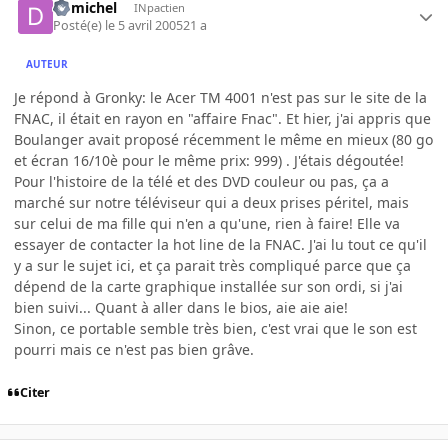
domichel
INpactien
Posté(e)
le 5 avril 2005
21 a
AUTEUR
Je répond à Gronky: le Acer TM 4001 n'est pas sur le site de la
FNAC, il était en rayon en "affaire Fnac". Et hier, j'ai appris que
Boulanger avait proposé récemment le même en mieux (80 go
et écran 16/10è pour le même prix: 999) . J'étais dégoutée!
Pour l'histoire de la télé et des DVD couleur ou pas, ça a
marché sur notre téléviseur qui a deux prises péritel, mais
sur celui de ma fille qui n'en a qu'une, rien à faire! Elle va
essayer de contacter la hot line de la FNAC. J'ai lu tout ce qu'il
y a sur le sujet ici, et ça parait très compliqué parce que ça
dépend de la carte graphique installée sur son ordi, si j'ai
bien suivi... Quant à aller dans le bios, aie aie aie!
Sinon, ce portable semble très bien, c'est vrai que le son est
pourri mais ce n'est pas bien grâve.
Citer