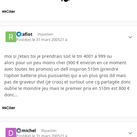
Citer
ratafiot
INpactien
Posté(e)
le 31 mars 2005
21 a
moi si j'etais toi je prendrais soit le tm 4001 a 999 ou
alors pour un peu moins cher (900 € environ en ce moment
avec toutes les promos) un dell inspiron 510m (prendre
l'option batterie plus puissante) qui a un plus gros dd mais
pas de graveur dvd (je crois) et surtout une cg partagée donc
oublie le moindre jeu mais le premier prix en 510m est 800 €
donc...
Citer
domichel
INpactien
Posté(e)
le 31 mars 2005
21 a