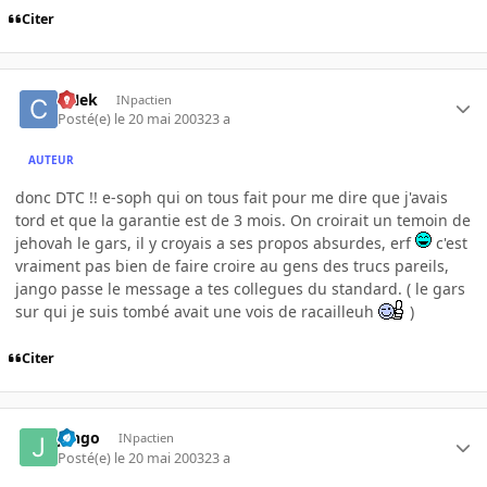
Citer
CNek
INpactien
Posté(e)
le 20 mai 2003
23 a
AUTEUR
donc DTC !! e-soph qui on tous fait pour me dire que j'avais
tord et que la garantie est de 3 mois. On croirait un temoin de
jehovah le gars, il y croyais a ses propos absurdes, erf
c'est
vraiment pas bien de faire croire au gens des trucs pareils,
jango passe le message a tes collegues du standard. ( le gars
sur qui je suis tombé avait une vois de racailleuh
)
Citer
jango
INpactien
Posté(e)
le 20 mai 2003
23 a