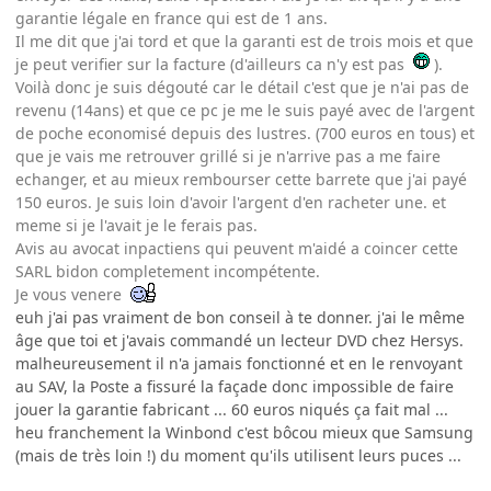
garantie légale en france qui est de 1 ans.
Il me dit que j'ai tord et que la garanti est de trois mois et que
je peut verifier sur la facture (d'ailleurs ca n'y est pas
).
Voilà donc je suis dégouté car le détail c'est que je n'ai pas de
revenu (14ans) et que ce pc je me le suis payé avec de l'argent
de poche economisé depuis des lustres. (700 euros en tous) et
que je vais me retrouver grillé si je n'arrive pas a me faire
echanger, et au mieux rembourser cette barrete que j'ai payé
150 euros. Je suis loin d'avoir l'argent d'en racheter une. et
meme si je l'avait je le ferais pas.
Avis au avocat inpactiens qui peuvent m'aidé a coincer cette
SARL bidon completement incompétente.
Je vous venere
euh j'ai pas vraiment de bon conseil à te donner. j'ai le même
âge que toi et j'avais commandé un lecteur DVD chez Hersys.
malheureusement il n'a jamais fonctionné et en le renvoyant
au SAV, la Poste a fissuré la façade donc impossible de faire
jouer la garantie fabricant ... 60 euros niqués ça fait mal ...
heu franchement la Winbond c'est bôcou mieux que Samsung
(mais de très loin !) du moment qu'ils utilisent leurs puces ...