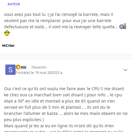
AUTEUR
vous avez pas tout lu :) je l'ai renvoyé la barrete, mais il
veulent pas me la remplacer. pour eux j'ai une barrete
defectueuse et voilà... il vont me la revnoyer telle quelle...
Citer
Sonic
INpactien
Posté(e)
le 19 mai 2003
23 a
Oui c'est ce qu'ils ont voulu me faire avec le CPU !! me disant
ke chez eux ca marchait bien soit disant ( pour info .. le cpu
etait a 50° en idle et montait a plus de 65 quand on s'en
servait en full plus de 5 min et plantait ... ils ont du le
brancher l'allumer et basta ... alors ke mes mails etaient on ne
peu plus explicites )
Mais quand je les ai eu en ligne ils m'ont dit qu'ils m'en
enverraient un autre .. car le délai entre le moment ou je l'ai