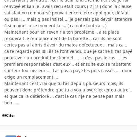
renvoyé et kan je l'avais recu etait cours ( 2 jrs ) donc la clause
satisfait ou remboursé pouvait encore etre appliquer, défaut
ou pas !! .. mais g pas insisté ... je pensais pas devoir attendre
4 semaines a ce moment la .... ( ca date tout ca .. )
Maintenant pour en revenir a ton probleme .. a ta place
j'exigerait le remplacement de ta barette .. car ils ne sont
certes pas a l'abris d'avoir du matos defectueux ... mais ca ..
ca te regarde pas !!!!! ils te l'ont vendu que je sache !! t'as payé
pour avoir un produit fonctionnel .... si c'est pas le cas ... les
premiers responsables c'est eux .. et ensuite eux se rabattent
sur leur fournisseur .... t'as pas a payé les pots cassés .... donc
exige un remplacement ...
Maintenant c'est vrai que tu l'as depuis plusieurs mois, ils
peuvent donc prétendre que tu a voulu overclocker ou autre ..
et que ca l'a détèrioré ... c'est le cas ? je ne pense pas mais
bon ....
Citer