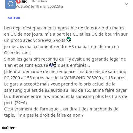
CNek
INpactien
Posté(e)
le 19 mai 2003
23 a
AUTEUR
ben deja c'est quasiment impossible de deteriorer du matos
en OC de nos jours. mis a part les CG et les OC de bourrin sur
un proco avec vcore @2,5 volts
je me vois mal comment rendre HS ma barrete de ram en
Overclockant.
Sinon les gars ont reconnu qu'il y avait une garantie legal de
1 an et se sont excusé
quels enfoirés...
Je leur ai demandé de me remplacer ma barrete de samsung
PC 2700 a 155 euros par de la WINBOND PC3200 a 115 euros.
Le gars a accepté mais veux prendre le prix actuel de la
samsung qui est de 82 euros au lieu de 155 et me faire payer
la difference entre la winbond et la samsung plus les frais de
port. (32+6)
C'est vraiment de l'arnaque... on dirait des marchands de
tapis, il n'a pas le droit de faire ca non ?
Citer