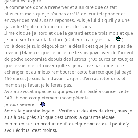
garanti est expiré.
Je commence donc a m'enerver et a lui dire que ca fait
plusieurs mois que je n'ai pas arrété de leur telephoner et
envoyer des mails, sans reponses. Puis je lui dit qu'il y a une
garantie légale en france qui est de 1 ans.
Il me dit que j'ai tord et que la garanti est de trois mois et que
je peut verifier sur la facture (d'ailleurs ca n'y est pas
).
Voilà donc je suis dégouté car le détail c'est que je n'ai pas de
revenu (14ans) et que ce pc je me le suis payé avec de l'argent
de poche economisé depuis des lustres. (700 euros en tous) et
que je vais me retrouver grillé si je n'arrive pas a me faire
echanger, et au mieux rembourser cette barrete que j'ai payé
150 euros. Je suis loin d'avoir l'argent d'en racheter une. et
meme si je l'avait je le ferais pas.
Avis au avocat inpactiens qui peuvent m'aidé a coincer cette
SARL bidon completement incompétente.
Je vous venere
6mois la garantie légale... Vérifie sur des ites de droit, mais je
suis à peu près sûr que c'est 6mois la garantie légale
minimum sur un produit neuf, quelque soit ce qu'il peut d'y
avoir écrit (si c'est moins)...