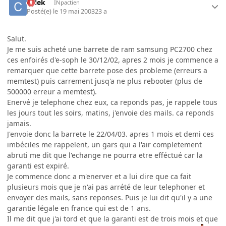
CNek
INpactien
Posté(e)
le 19 mai 2003
23 a
Salut.
Je me suis acheté une barrete de ram samsung PC2700 chez
ces enfoirés d'e-soph le 30/12/02, apres 2 mois je commence a
remarquer que cette barrete pose des probleme (erreurs a
memtest) puis carrement jusq'a ne plus rebooter (plus de
500000 erreur a memtest).
Enervé je telephone chez eux, ca reponds pas, je rappele tous
les jours tout les soirs, matins, j'envoie des mails. ca reponds
jamais.
J'envoie donc la barrete le 22/04/03. apres 1 mois et demi ces
imbéciles me rappelent, un gars qui a l'air completement
abruti me dit que l'echange ne pourra etre efféctué car la
garanti est expiré.
Je commence donc a m'enerver et a lui dire que ca fait
plusieurs mois que je n'ai pas arrété de leur telephoner et
envoyer des mails, sans reponses. Puis je lui dit qu'il y a une
garantie légale en france qui est de 1 ans.
Il me dit que j'ai tord et que la garanti est de trois mois et que