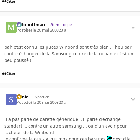
Citer
milohoffman
Stormtrooper
Posté(e)
le 20 mai 2003
23 a
bah c'est connu les puces Winbond sont très bien ... heu par
contre échanger de la Samsung contre de la noname c'est un
peu poussé !
Citer
Sonic
INpactien
Posté(e)
le 20 mai 2003
23 a
Il a pas parlé de barette générique .. il parle d'échange
standart ... contre un autre samsung ... ou d'un avoir pour
racheter de la Winbond ..
Je confirme le cas 2 a 200 mhz pour ces barettes
c'est d'la