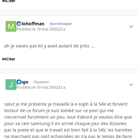
Citer
milohoffman
Stormtrooper
Posté(e)
le 19 mai 2003
23 a
ah je savais pas kil y avait autant de prbs ...
Citer
jango
INpactien
Posté(e)
le 19 mai 2003
23 a
salut je me présente je travaille à e-soph à la SAV et fervent
lecteur de ce forum je suis tombé sur ce post qui me
concernait forcément un peu. tout d'abord je voulais dire que
pour sa ram samsung il en arrive chaque jour des dizaines
par la poste et que le travail est bien fait à la SAV. les barettes
ne marchant pas sont echangées on n'a pas le temps de faire