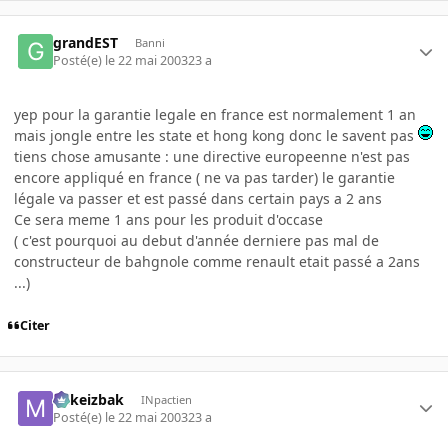
grandEST
Banni
Posté(e)
le 22 mai 2003
23 a
yep pour la garantie legale en france est normalement 1 an
mais jongle entre les state et hong kong donc le savent pas
tiens chose amusante : une directive europeenne n'est pas
encore appliqué en france ( ne va pas tarder) le garantie
légale va passer et est passé dans certain pays a 2 ans
Ce sera meme 1 ans pour les produit d'occase
( c'est pourquoi au debut d'année derniere pas mal de
constructeur de bahgnole comme renault etait passé a 2ans
...)
Citer
Mikeizbak
INpactien
Posté(e)
le 22 mai 2003
23 a