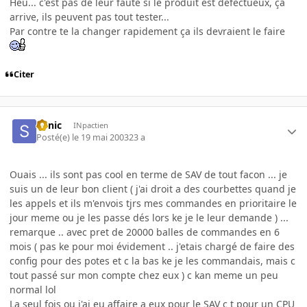
Heu... c'est pas de leur faute si le produit est défectueux, ça
arrive, ils peuvent pas tout tester...
Par contre te la changer rapidement ça ils devraient le faire
Citer
Sonic
INpactien
Posté(e)
le 19 mai 2003
23 a
Ouais ... ils sont pas cool en terme de SAV de tout facon ... je
suis un de leur bon client ( j'ai droit a des courbettes quand je
les appels et ils m'envois tjrs mes commandes en prioritaire le
jour meme ou je les passe dés lors ke je le leur demande ) ...
remarque .. avec pret de 20000 balles de commandes en 6
mois ( pas ke pour moi évidement .. j'etais chargé de faire des
config pour des potes et c la bas ke je les commandais, mais c
tout passé sur mon compte chez eux ) c kan meme un peu
normal lol
La seul fois ou j'ai eu affaire a eux pour le SAV c t pour un CPU