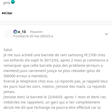
prix
Citer
Neo_13
INpactien
Posté(e)
le 20 mai 2003
23 a
Salut.
Je me suis acheté une barrete de ram samsung PC2700 chez
ces enfoirés d'e-soph le 30/12/02, apres 2 mois je commence a
remarquer que cette barrete pose des probleme (erreurs a
memtest) puis carrement jusq'a ne plus rebooter (plus de
500000 erreur a memtest).
Enervé je telephone chez eux, ca reponds pas, je rappele tous
les jours tout les soirs, matins, j'envoie des mails. ca reponds
jamais.
J'envoie donc la barrete le 22/04/03. apres 1 mois et demi ces
imbéciles me rappelent, un gars qui a l'air completement
abruti me dit que l'echange ne pourra etre efféctué car la