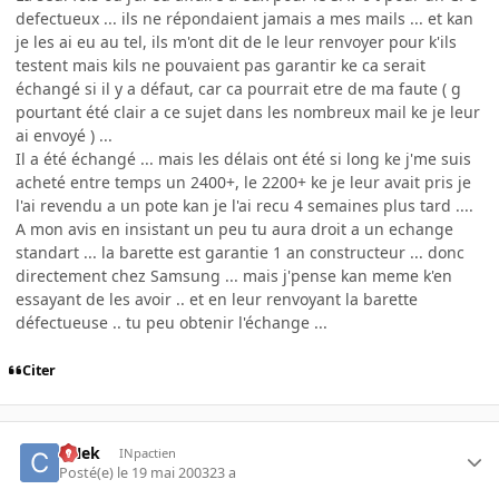
defectueux ... ils ne répondaient jamais a mes mails ... et kan
je les ai eu au tel, ils m'ont dit de le leur renvoyer pour k'ils
testent mais kils ne pouvaient pas garantir ke ca serait
échangé si il y a défaut, car ca pourrait etre de ma faute ( g
pourtant été clair a ce sujet dans les nombreux mail ke je leur
ai envoyé ) ...
Il a été échangé ... mais les délais ont été si long ke j'me suis
acheté entre temps un 2400+, le 2200+ ke je leur avait pris je
l'ai revendu a un pote kan je l'ai recu 4 semaines plus tard ....
A mon avis en insistant un peu tu aura droit a un echange
standart ... la barette est garantie 1 an constructeur ... donc
directement chez Samsung ... mais j'pense kan meme k'en
essayant de les avoir .. et en leur renvoyant la barette
défectueuse .. tu peu obtenir l'échange ...
Citer
CNek
INpactien
Posté(e)
le 19 mai 2003
23 a