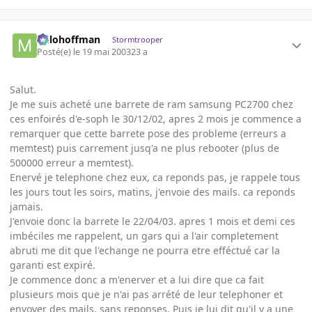
milohoffman
Stormtrooper
Posté(e)
le 19 mai 2003
23 a
Salut.
Je me suis acheté une barrete de ram samsung PC2700 chez
ces enfoirés d'e-soph le 30/12/02, apres 2 mois je commence a
remarquer que cette barrete pose des probleme (erreurs a
memtest) puis carrement jusq'a ne plus rebooter (plus de
500000 erreur a memtest).
Enervé je telephone chez eux, ca reponds pas, je rappele tous
les jours tout les soirs, matins, j'envoie des mails. ca reponds
jamais.
J'envoie donc la barrete le 22/04/03. apres 1 mois et demi ces
imbéciles me rappelent, un gars qui a l'air completement
abruti me dit que l'echange ne pourra etre efféctué car la
garanti est expiré.
Je commence donc a m'enerver et a lui dire que ca fait
plusieurs mois que je n'ai pas arrété de leur telephoner et
envoyer des mails, sans reponses. Puis je lui dit qu'il y a une