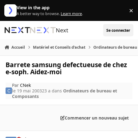
Aller au contenu
View in the app
×
Di
A better way to browse.
Learn more
.
Next
Se connecter
Accueil
Matériel et Conseils d'achat
Ordinateurs de bureau
Barrete samsung defectueuse de chez
e-soph. Aidez-moi
Par
CNek
le 19 mai 2003
23 a
dans
Ordinateurs de bureau et
Composants
Commencer un nouveau sujet