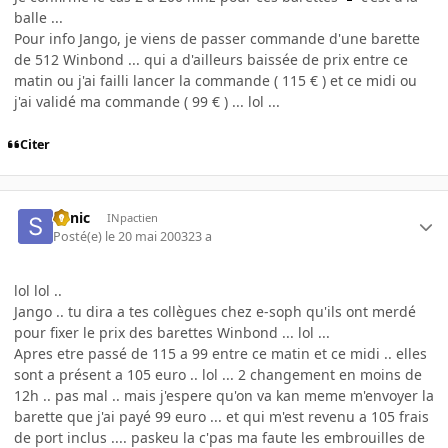
balle ...
Pour info Jango, je viens de passer commande d'une barette
de 512 Winbond ... qui a d'ailleurs baissée de prix entre ce
matin ou j'ai failli lancer la commande ( 115 € ) et ce midi ou
j'ai validé ma commande ( 99 € ) ... lol ...
Citer
Sonic
INpactien
Posté(e)
le 20 mai 2003
23 a
lol lol ..
Jango .. tu dira a tes collègues chez e-soph qu'ils ont merdé
pour fixer le prix des barettes Winbond ... lol ...
Apres etre passé de 115 a 99 entre ce matin et ce midi .. elles
sont a présent a 105 euro .. lol ... 2 changement en moins de
12h .. pas mal .. mais j'espere qu'on va kan meme m'envoyer la
barette que j'ai payé 99 euro ... et qui m'est revenu a 105 frais
de port inclus .... paskeu la c'pas ma faute les embrouilles de