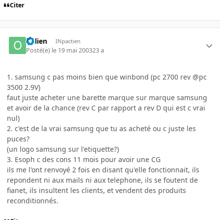
Citer
oulien
INpactien
Posté(e)
le 19 mai 2003
23 a
1. samsung c pas moins bien que winbond (pc 2700 rev @pc
3500 2.9V)
faut juste acheter une barette marque sur marque samsung
et avoir de la chance (rev C par rapport a rev D qui est c vrai
nul)
2. c'est de la vrai samsung que tu as acheté ou c juste les
puces?
(un logo samsung sur l'etiquette?)
3. Esoph c des cons 11 mois pour avoir une CG
ils me l'ont renvoyé 2 fois en disant qu'elle fonctionnait, ils
repondent ni aux mails ni aux telephone, ils se foutent de
fianet, ils insultent les clients, et vendent des produits
reconditionnés.