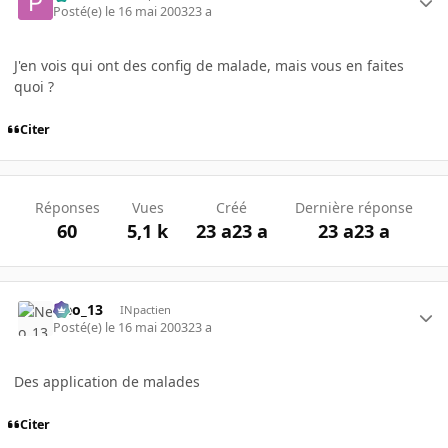
Posté(e)
le 16 mai 2003
23 a
J'en vois qui ont des config de malade, mais vous en faites
quoi ?
Citer
Réponses
Vues
Créé
Dernière réponse
60
5,1 k
23 a
23 a
23 a
23 a
Neo_13
INpactien
Posté(e)
le 16 mai 2003
23 a
Des application de malades
Citer