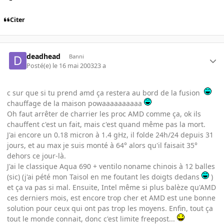
Citer
deadhead
Banni
Posté(e)
le 16 mai 2003
23 a
c sur que si tu prend amd ça restera au bord de la fusion
chauffage de la maison powaaaaaaaaaa
Oh faut arrêter de charrier les proc AMD comme ça, ok ils
chauffent c'est un fait, mais c'est quand même pas la mort.
J'ai encore un 0.18 micron à 1.4 gHz, il folde 24h/24 depuis 31
jours, et au max je suis monté à 64° alors qu'il faisait 35°
dehors ce jour-là.
J'ai le classique Aqua 690 + ventilo noname chinois à 12 balles
(sic) (j'ai pété mon Taisol en me foutant les doigts dedans
)
et ça va pas si mal. Ensuite, Intel même si plus balèze qu'AMD
ces derniers mois, est encore trop cher et AMD est une bonne
solution pour ceux qui ont pas trop les moyens. Enfin, tout ça
tout le monde connait, donc c'est limite freepost...