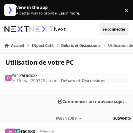
Aller au contenu
View in the app
×
Di
A better way to browse.
Learn more
.
Next
Se connecter
Accueil
INpact Café
Débats et Discussions
Utilisation d
Utilisation de votre PC
Par
Paradoxx
le 16 mai 2003
23 a
dans
Débats et Discussions
Commencer un nouveau sujet
PAGE 1 SUR 3
SUIVANT
Paradoxx
INpactien