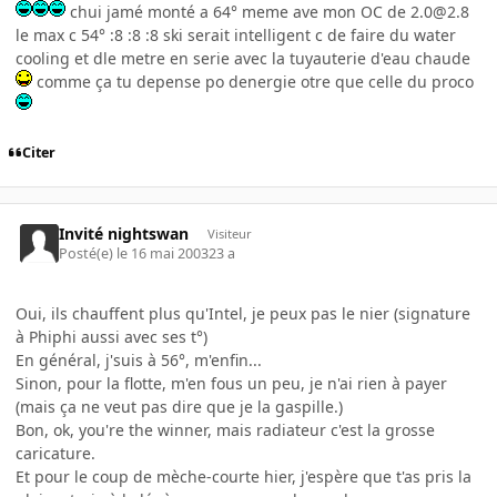
chui jamé monté a 64° meme ave mon OC de 2.0@2.8
le max c 54° :8 :8 :8 ski serait intelligent c de faire du water
cooling et dle metre en serie avec la tuyauterie d'eau chaude
comme ça tu depense po denergie otre que celle du proco
Citer
Invité nightswan
Visiteur
Posté(e)
le 16 mai 2003
23 a
Oui, ils chauffent plus qu'Intel, je peux pas le nier (signature
à Phiphi aussi avec ses t°)
En général, j'suis à 56°, m'enfin...
Sinon, pour la flotte, m'en fous un peu, je n'ai rien à payer
(mais ça ne veut pas dire que je la gaspille.)
Bon, ok, you're the winner, mais radiateur c'est la grosse
caricature.
Et pour le coup de mèche-courte hier, j'espère que t'as pris la