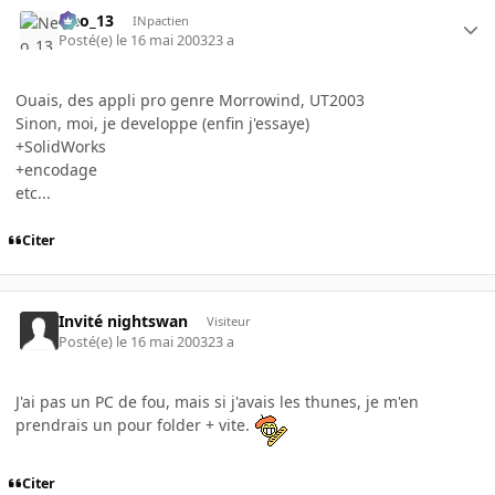
Neo_13
INpactien
Posté(e)
le 16 mai 2003
23 a
Ouais, des appli pro genre Morrowind, UT2003
Sinon, moi, je developpe (enfin j'essaye)
+SolidWorks
+encodage
etc...
Citer
Invité nightswan
Visiteur
Posté(e)
le 16 mai 2003
23 a
J'ai pas un PC de fou, mais si j'avais les thunes, je m'en
prendrais un pour folder + vite.
Citer