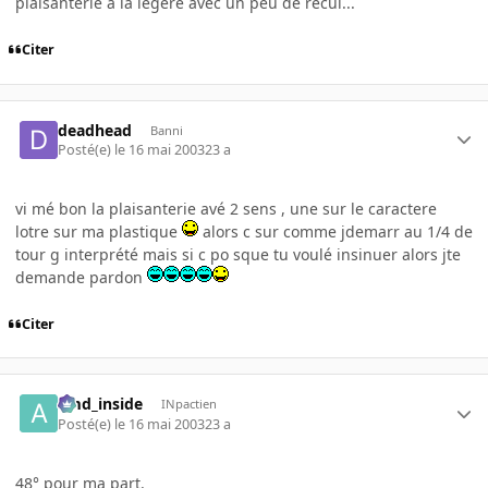
plaisanterie à la légère avec un peu de recul...
Citer
deadhead
Banni
Posté(e)
le 16 mai 2003
23 a
vi mé bon la plaisanterie avé 2 sens , une sur le caractere
lotre sur ma plastique
alors c sur comme jdemarr au 1/4 de
tour g interprété mais si c po sque tu voulé insinuer alors jte
demande pardon
Citer
amd_inside
INpactien
Posté(e)
le 16 mai 2003
23 a
48° pour ma part.