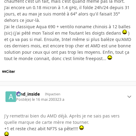
chauffent c'est un fait, mais c'est quand même pas la mort.
J'ai encore un 0.18 micron à 1.4 gHz, il folde 24h/24 depuis 31
jours, et au max je suis monté à 64° alors qu'il faisait 35°
dehors ce jour-là.
J'ai le classique Aqua 690 + ventilo noname chinois à 12 balles
(sic) (j'ai pété mon Taisol en me foutant les doigts dedans
)
et ça va pas si mal. Ensuite, Intel même si plus balèze qu'AMD
ces derniers mois, est encore trop cher et AMD est une bonne
solution pour ceux qui ont pas trop les moyens. Enfin, tout ça
tout le monde connait, donc c'est limite freepost...
Citer
amd_inside
INpactien
Posté(e)
le 16 mai 2003
23 a
J'y remettrai bien du AMD déjà. Après je ne sais pas vers
quelle marque de carte mère me tourner.
+1 et reste chez abit NF7S sa pête!!!!