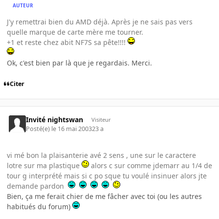
AUTEUR
J'y remettrai bien du AMD déjà. Après je ne sais pas vers
quelle marque de carte mère me tourner.
+1 et reste chez abit NF7S sa pête!!!!
Ok, c'est bien par là que je regardais. Merci.
Citer
Invité nightswan
Visiteur
Posté(e)
le 16 mai 2003
23 a
vi mé bon la plaisanterie avé 2 sens , une sur le caractere
lotre sur ma plastique
alors c sur comme jdemarr au 1/4 de
tour g interprété mais si c po sque tu voulé insinuer alors jte
demande pardon
Bien, ça me ferait chier de me fâcher avec toi (ou les autres
habitués du forum)