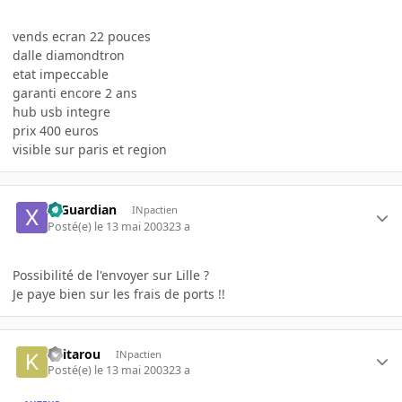
vends ecran 22 pouces
dalle diamondtron
etat impeccable
garanti encore 2 ans
hub usb integre
prix 400 euros
visible sur paris et region
X-Guardian
INpactien
Posté(e)
le 13 mai 2003
23 a
Possibilité de l'envoyer sur Lille ?
Je paye bien sur les frais de ports !!
keitarou
INpactien
Posté(e)
le 13 mai 2003
23 a