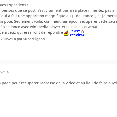
tes INpactiens !
us pensez que ce post n'est vraiment pas à sa place n'hésitez pas 
of qui a fait une apparition magnifique au JT de France2, et j'aimera
 un pote. Seulement voilà, comment fair epour récupérer cette sacré
 vidéo se lance avec win media player, et je suis sous winXP
ance à ceux qui essairont de répondre
r 2005
21 a
par SuperPigeon
05
21 a
 page pour recuperer l'adresse de la video et au lieu de faire ouvri