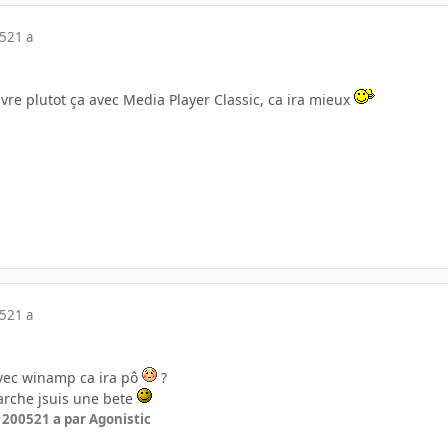
05
21 a
vre plutot ça avec Media Player Classic, ca ira mieux
05
21 a
" avec winamp ca ira pô
?
arche jsuis une bete
r 2005
21 a
par Agonistic