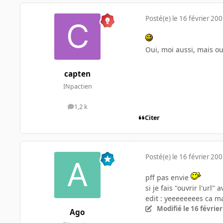
Posté(e)
le 16 février 20
Oui, moi aussi, mais ou
capten
INpactien
1,2 k
messages
Citer
Posté(e)
le 16 février 20
pff pas envie
si je fais "ouvrir l'url
edit : yeeeeeeees ca m
Modifié
le 16 févrie
Ago