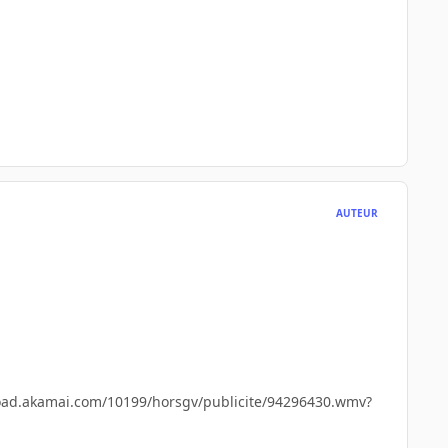
AUTEUR
oad.akamai.com/10199/horsgv/publicite/94296430.wmv?