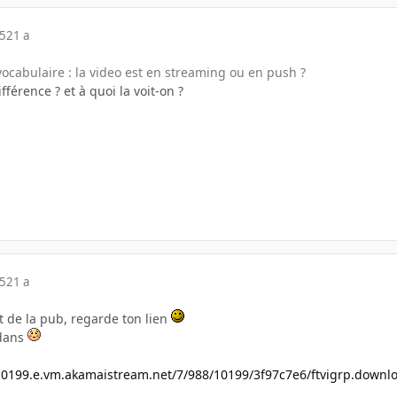
05
21 a
ocabulaire : la video est en streaming ou en push ?
ifférence ? et à quoi la voit-on ?
05
21 a
t de la pub, regarde ton lien
edans
0199.e.vm.akamaistream.net/7/988/10199/3f97c7e6/ftvigrp.downlo