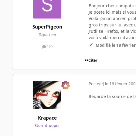
Bonjour cher compatrio
Je poste ici mais si vo
Voilà j'ai un ancien pr
gros trips sur lui avec
SuperPigeon
J'utilise Firefox, et la
INpactien
voilà voilà merci d'av
Modifié
le 18 févrie
229
messages
Citer
Posté(e)
le 16 février 20
Regarde la source de la
Krapace
Stormtrooper