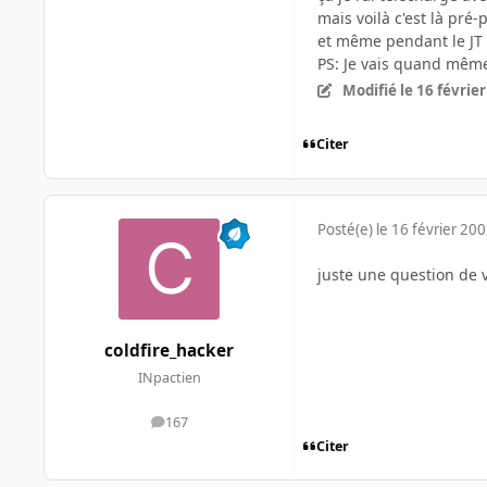
mais voilà c'est là pré
et même pendant le JT 
PS: Je vais quand même
Modifié
le 16 févrie
Citer
Posté(e)
le 16 février 20
juste une question de v
coldfire_hacker
INpactien
167
messages
Citer