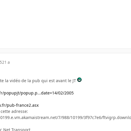
05
21 a
e la vidéo de la pub qui est avant le JT
2.fr/popupjt/popup.p...date=14/02/2005
tv.fr/pub-france2.asx
 cette adresse:
0199.e.vm.akamaistream.net/7/988/10199/3f97c7e6/ftvigrp.downl
ec Net Transport