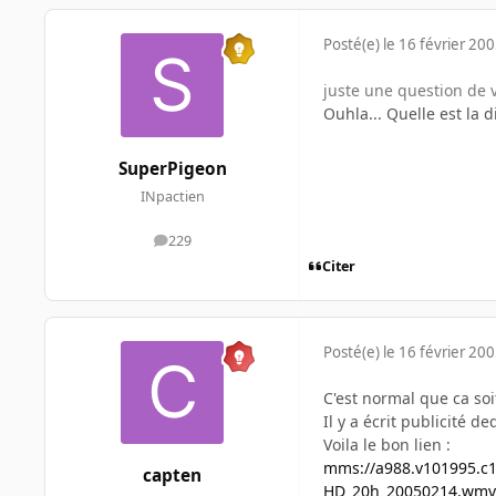
Posté(e)
le 16 février 20
juste une question de v
Ouhla... Quelle est la d
SuperPigeon
INpactien
229
messages
Citer
Posté(e)
le 16 février 20
C'est normal que ca soi
Il y a écrit publicité d
Voila le bon lien :
mms://a988.v101995.c1
capten
HD_20h_20050214.wmv