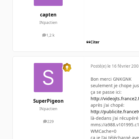
capten
INpactien
1,2 k
messages
Citer
Posté(e)
le 16 février 20
Bon merci GNKGNK
seulement je chope just
ça se passe ici:
http://videojts.france
SuperPigeon
après j'ai chopé:
INpactien
http://publicite.france
là-dedans j'ai récupéré
229
messages
mms://a988.v101995.c1
WMCache=0
ça je l'ai téléchargé av