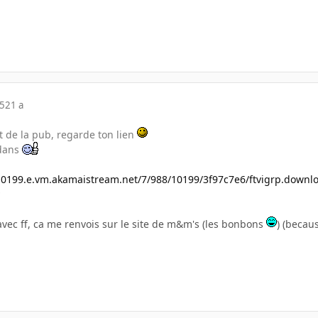
05
21 a
t de la pub, regarde ton lien
edans
0199.e.vm.akamaistream.net/7/988/10199/3f97c7e6/ftvigrp.downlo
avec ff, ca me renvois sur le site de m&m's (les bonbons
) (becau