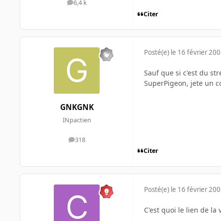
6,4 k
messages
Citer
Posté(e)
le 16 février 20
Sauf que si c'est du st
SuperPigeon, jete un co
GNKGNK
INpactien
318
messages
Citer
Posté(e)
le 16 février 20
C'est quoi le lien de la 