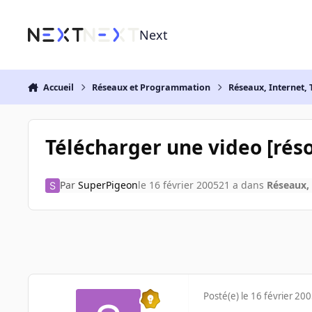
Aller au contenu
Next
Accueil
Réseaux et Programmation
Réseaux, Internet, 
Télécharger une video [réso
Par
SuperPigeon
le 16 février 2005
21 a
dans
Réseaux, 
Posté(e)
le 16 février 20