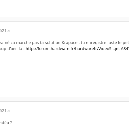
05
21 a
reamé ca marche pas ta solution Krapace : tu enregistre juste le peti
up d'oeil la :
http://forum.hardware.fr/hardwarefr/VideoS...jet-68
05
21 a
vidéo ?