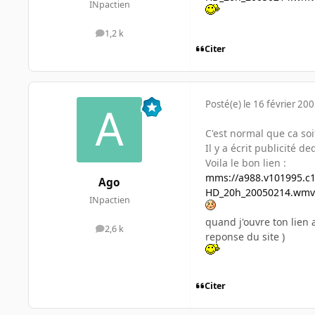
INpactien
1,2 k
messages
Citer
Posté(e)
le 16 février 20
C'est normal que ca soi
Il y a écrit publicité d
Voila le bon lien :
mms://a988.v101995.c1
Ago
HD_20h_20050214.wmv
INpactien
quand j'ouvre ton lien 
2,6 k
messages
reponse du site )
Citer