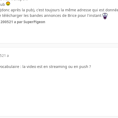
-pub
(donc après la pub), c'est toujours la même adresse qui est donné
 télécharger les bandes annonces de Brice pour l'instant
r 2005
21 a
par SuperPigeon
05
21 a
ocabulaire : la video est en streaming ou en push ?