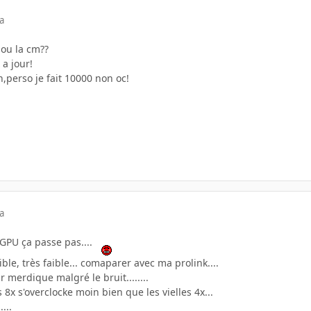
a
 ou la cm??
 a jour!
n,perso je fait 10000 non oc!
a
 GPU ça passe pas....
 faible, très faible... comaparer avec ma prolink....
ir merdique malgré le bruit........
 8x s'overclocke moin bien que les vielles 4x...
...