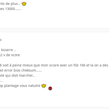
ints de plus...
s 13000.......
a
 bizarre ..
82 v de vcore
 soit à peine mieux que mon sciore avec un fsb 166 et la on a des 
ait error bios cheksum......
ute qui doit marcher...
...
. hop plantage sous natutre