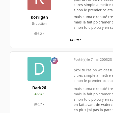
c tres simple a mettre
sinon le premier oc eta
mais suma c reputé tres
korrigan
mais la fait po crame
INpactien
sinon tu c po ou y en s
8,2 k
messages
Citer
Posté(e)
le 7 mai 2003
23 
pkoi tu l'as po wc dessu
c tres simple a mettre
sinon le premier oc eta
Dark26
mais suma c reputé tres
mais la fait po crame
Ancien
sinon tu c po ou y en s
en fait avant de waterc
6,7 k
messages
en plus j'ai pas la pat