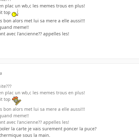
 en plac un wb,c les memes trous en plus!
it top
 bon alors met lui sa mere a elle aussi!!!
r quand meme!!
ont avec l'ancienne?? appelles les!
a
ite???
 en plac un wb,c les memes trous en plus!
it top
 bon alors met lui sa mere a elle aussi!!!
r quand meme!!
ont avec l'ancienne?? appelles les!
ooler la carte je vais surement poncer la puce?
e thermique sous la main.