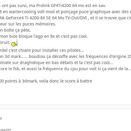
 ont pas suivi, ma Prolink GF4Ti4200 64 mo est en sav.
8 en wartercooling volt-mod et ponçage puce graphique avec des 
GeForce4 Ti 4200-8X SE 64 Mo TV-Out/DVI , et il se trouve que c'es
teur sur les puces mémoires.
on boîte ça pète,
on bios bloque l'agp en 8x et c'est pas cool.
bruit.
el c'est chiant pour installer ces pilotes...
3d mark...... boudiou ça décoiffe avec les fréquences d'origine 25
lnate sur draghotique en bas détails et la c'est pas cool...
core le fsb, et aussi la fréquence du cpu pour voit si ça vient de la..
0 points à 3dmark, voila donc le score à battre
a
ite???