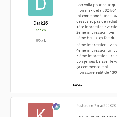
Bon voila pour ceux qui
mon max c'était 324/64
j'ai commandé une SUMA 
dessus et pas de radia
Dark26
1ère inpression : versi
Ancien
2ème impression, ben m
2ème bis --> ça fait du 
6,7 k
messages
3ème impression -->bord
4ème impression un bon 
5 ème impression : ça p
bon je vais baisser le v
ça commence mal.....
mon score éatit de 1300
Citer
Posté(e)
le 7 mai 2003
23 
pkoi tu l'as po wc dessu