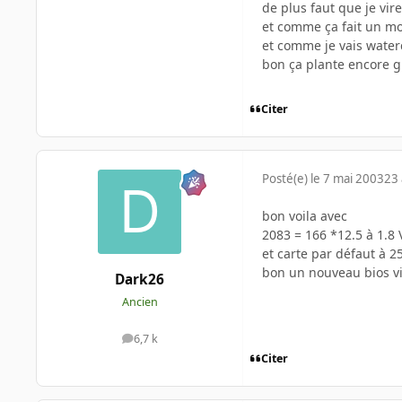
de plus faut que je vire
et comme ça fait un moi
et comme je vais waterc
bon ça plante encore 
Citer
Posté(e)
le 7 mai 2003
23 
bon voila avec
2083 = 166 *12.5 à 1.8 
et carte par défaut à 25
bon un nouveau bios vie
Dark26
Ancien
6,7 k
messages
Citer