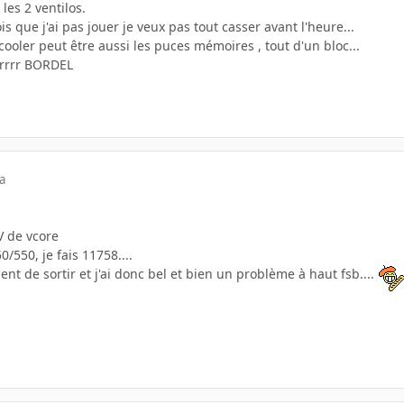
 les 2 ventilos.
s que j'ai pas jouer je veux pas tout casser avant l'heure...
ooler peut être aussi les puces mémoires , tout d'un bloc...
grrrr BORDEL
a
V de vcore
0/550, je fais 11758....
nt de sortir et j'ai donc bel et bien un problème à haut fsb....