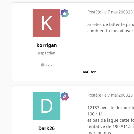
Posté(e)
le 7 mai 2003
23 
arretes de latter le pro
combien tu faisait avec
korrigan
INpactien
8,2 k
messages
Citer
Posté(e)
le 7 mai 2003
23 
12187 avec le dernier 
190 *11
et pas de lague cette fo
tentative de 190 *11.5 
Dark26
marche pas ............