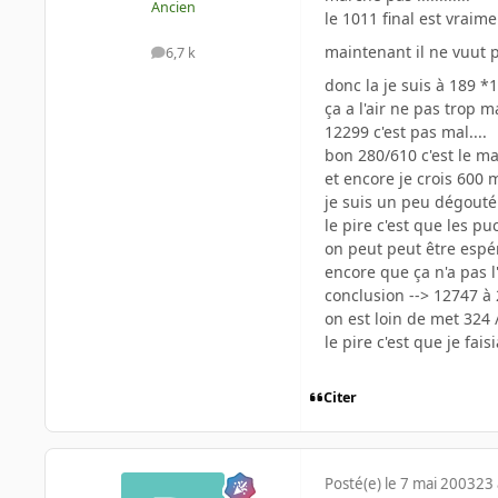
Ancien
le 1011 final est vrai
maintenant il ne vuut p
6,7 k
messages
donc la je suis à 189 *
ça a l'air ne pas trop m
12299 c'est pas mal....
bon 280/610 c'est le ma
et encore je crois 600 m
je suis un peu dégouté..
le pire c'est que les 
on peut peut être espére
encore que ça n'a pas l'
conclusion --> 12747 à 
on est loin de met 324 /
le pire c'est que je fai
Citer
Posté(e)
le 7 mai 2003
23 