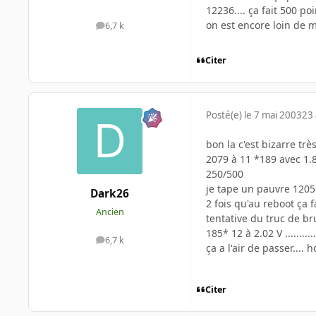
12236.... ça fait 500 po
on est encore loin de me
6,7 k
messages
Citer
Posté(e)
le 7 mai 2003
23 
bon la c'est bizarre très
2079 à 11 *189 avec 1.
250/500
je tape un pauvre 12056
Dark26
2 fois qu'au reboot ça f
Ancien
tentative du truc de br
185* 12 à 2.02 V ...........
6,7 k
messages
ça a l'air de passer...
Citer