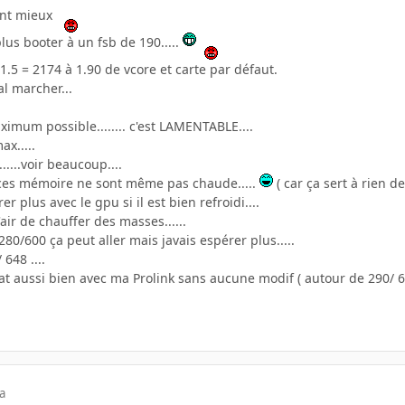
ment mieux
lus booter à un fsb de 190.....
11.5 = 2174 à 1.90 de vcore et carte par défaut.
al marcher...
ximum possible........ c'est LAMENTABLE....
ax.....
....voir beaucoup....
puces mémoire ne sont même pas chaude.....
( car ça sert à rien d
r plus avec le gpu si il est bien refroidi....
air de chauffer des masses......
280/600 ça peut aller mais javais espérer plus.....
 648 ....
siat aussi bien avec ma Prolink sans aucune modif ( autour de 290/ 600
a