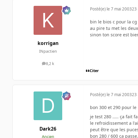
Posté(e)
le 7 mai 2003
23 
bin le bios c pour la cg
au pire tu met les deux
sinon ton score est bie
korrigan
INpactien
8,2 k
messages
Citer
Posté(e)
le 7 mai 2003
23 
bon 300 et 290 pour le
je test 280 ..... ça fait
le refroidissement a l'a
Dark26
peut être que les puces
bon 280 / 600 ça passe..
Ancien