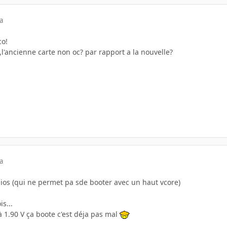
a
co!
,l'ancienne carte non oc? par rapport a la nouvelle?
a
bios (qui ne permet pa sde booter avec un haut vcore)
is...
à 1.90 V ça boote c'est déja pas mal