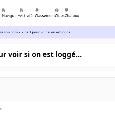
Naviguer
Activité
Classement
Clubs
Chatbox
se son nom klk part pour voir si on est loggé...
 voir si on est loggé...
a