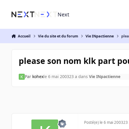
Aller au contenu
Next
Accueil
Vie du site et du forum
Vie INpactienne
plea
please son nom klk part pour
Par
kohex
le 6 mai 2003
23 a
dans
Vie INpactienne
Posté(e)
le 6 mai 2003
23 