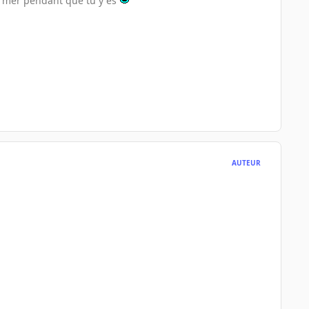
ermer pendant que tu y es
AUTEUR