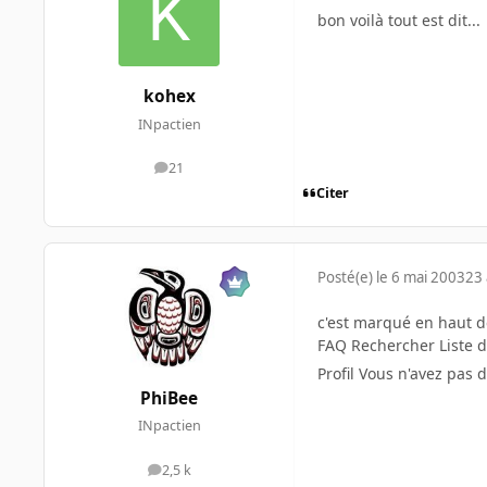
bon voilà tout est dit...
kohex
INpactien
21
messages
Citer
Posté(e)
le 6 mai 2003
23 
c'est marqué en haut de
FAQ Rechercher Liste 
Profil Vous n'avez pa
PhiBee
INpactien
2,5 k
messages