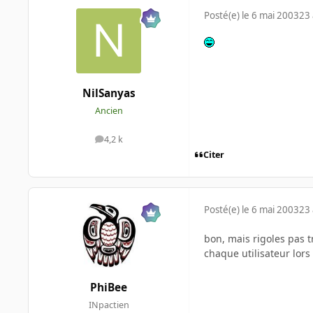
Posté(e)
le 6 mai 2003
23 
NilSanyas
Ancien
4,2 k
messages
Citer
Posté(e)
le 6 mai 2003
23 
bon, mais rigoles pas 
chaque utilisateur lors
PhiBee
INpactien