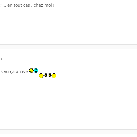
.. en tout cas , chez moi !
a
as vu ça arrive