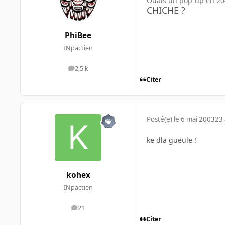
Ouais un pop-up en 20
CHICHE ?
PhiBee
INpactien
2,5 k
messages
Citer
Posté(e)
le 6 mai 2003
23 
ke dla gueule !
kohex
INpactien
21
messages
Citer