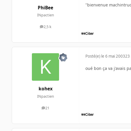
"bienvenue machintruc".
PhiBee
INpactien
2,5 k
messages
Citer
Posté(e)
le 6 mai 2003
23 
oué bon ça va j'avais p
kohex
INpactien
21
messages
Citer