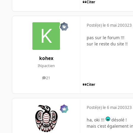
Citer
Posté(e)
le 6 mai 2003
23 
pas sur le forum !!!
sur le reste du site !!
kohex
INpactien
21
messages
Citer
Posté(e)
le 6 mai 2003
23 
ha, oki !!!
désolé !
mais c'est également in