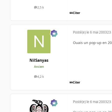
2,5 k
messages
Citer
Posté(e)
le 6 mai 2003
23 
Ouais un pop-up en 20
NilSanyas
Ancien
4,2 k
messages
Citer
Posté(e)
le 6 mai 2003
23 