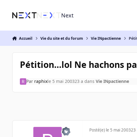
Aller au contenu
Next
Accueil
Vie du site et du forum
Vie INpactienne
Péti
Pétition...lol Ne hachons pa
Par
raphix
le 5 mai 2003
23 a
dans
Vie INpactienne
Posté(e)
le 5 mai 2003
23 