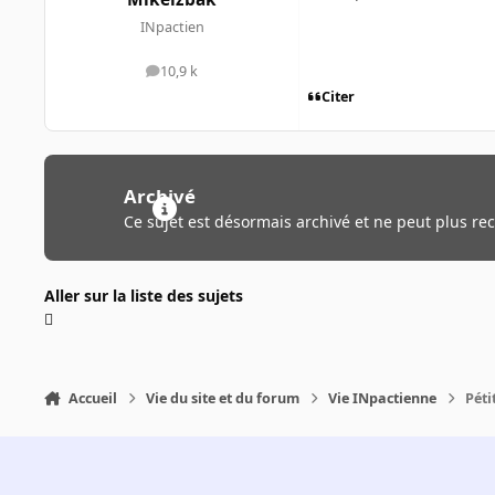
INpactien
10,9 k
messages
Citer
Archivé
Ce sujet est désormais archivé et ne peut plus re
Aller sur la liste des sujets
Accueil
Vie du site et du forum
Vie INpactienne
Péti