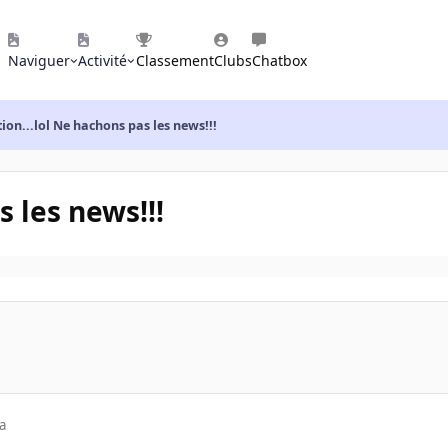
Naviguer
Activité
Classement
Clubs
Chatbox
tion...lol Ne hachons pas les news!!!
s les news!!!
a