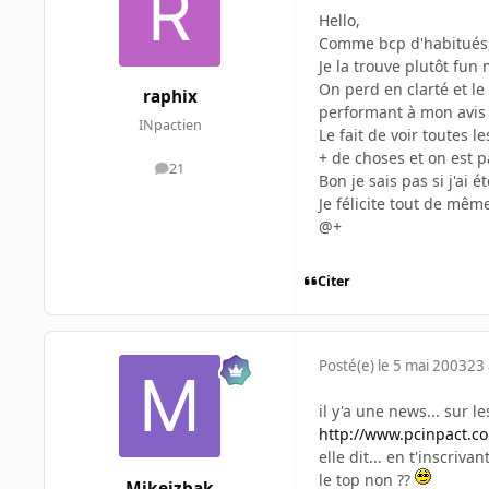
Hello,
Comme bcp d'habitués, o
Je la trouve plutôt fun
On perd en clarté et le 
raphix
performant à mon avis b
INpactien
Le fait de voir toutes 
+ de choses et on est p
21
messages
Bon je sais pas si j'ai
Je félicite tout de mêm
@+
Citer
Posté(e)
le 5 mai 2003
23 
il y'a une news... sur le
http://www.pcinpact.c
elle dit... en t'inscriv
le top non ??
Mikeizbak