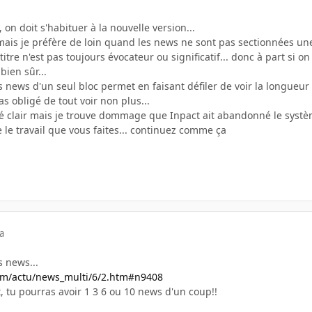
n doit s'habituer à la nouvelle version...
 mais je préfère de loin quand les news ne sont pas sectionnées une
titre n'est pas toujours évocateur ou significatif... donc à part si 
ien sûr...
les news d'un seul bloc permet en faisant défiler de voir la longueur
as obligé de tout voir non plus...
 été clair mais je trouve dommage que Inpact ait abandonné le syst
e le travail que vous faites... continuez comme ça
a
s news...
om/actu/news_multi/6/2.htm#n9408
ant, tu pourras avoir 1 3 6 ou 10 news d'un coup!!