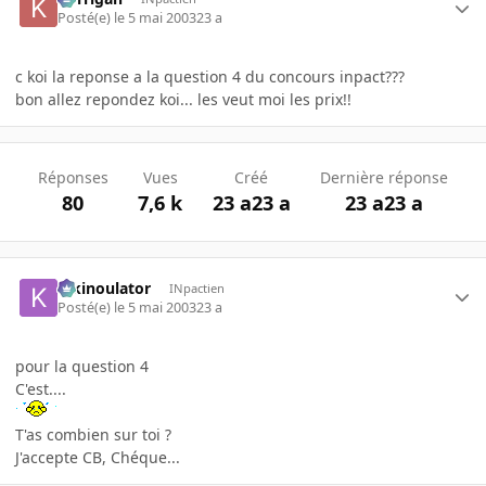
Posté(e)
le 5 mai 2003
23 a
c koi la reponse a la question 4 du concours inpact???
bon allez repondez koi... les veut moi les prix!!
Réponses
Vues
Créé
Dernière réponse
80
7,6 k
23 a
23 a
23 a
23 a
kikinoulator
INpactien
Posté(e)
le 5 mai 2003
23 a
pour la question 4
C'est....
T'as combien sur toi ?
J'accepte CB, Chéque...