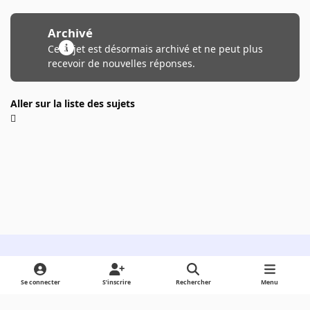
Archivé
Ce sujet est désormais archivé et ne peut plus
recevoir de nouvelles réponses.
Aller sur la liste des sujets
Light Mode
Dark Mode
System Preference
Se connecter
S’inscrire
Rechercher
Menu
Langue
Cookies