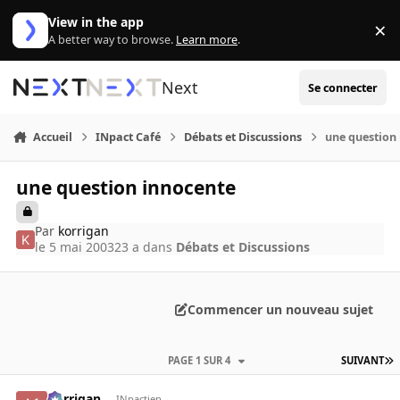
Aller au contenu
View in the app
×
Di
A better way to browse.
Learn more
.
Next
Se connecter
Accueil
INpact Café
Débats et Discussions
une question
une question innocente
Par
korrigan
le 5 mai 2003
23 a
dans
Débats et Discussions
Commencer un nouveau sujet
PAGE 1 SUR 4
SUIVANT
korrigan
INpactien