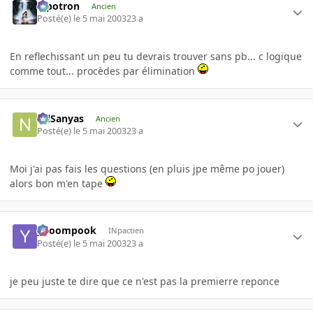
Pipotron
Ancien
Posté(e)
le 5 mai 2003
23 a
En reflechissant un peu tu devrais trouver sans pb... c logique
comme tout... procèdes par élimination
NilSanyas
Ancien
Posté(e)
le 5 mai 2003
23 a
Moi j'ai pas fais les questions (en pluis jpe même po jouer)
alors bon m'en tape
yboompook
INpactien
Posté(e)
le 5 mai 2003
23 a
je peu juste te dire que ce n'est pas la premierre reponce