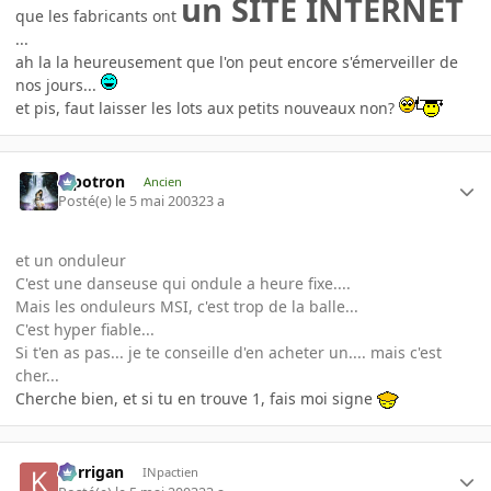
un SITE INTERNET
que les fabricants ont
...
ah la la heureusement que l'on peut encore s'émerveiller de
nos jours...
et pis, faut laisser les lots aux petits nouveaux non?
Pipotron
Ancien
Posté(e)
le 5 mai 2003
23 a
et un onduleur
C'est une danseuse qui ondule a heure fixe....
Mais les onduleurs MSI, c'est trop de la balle...
C'est hyper fiable...
Si t'en as pas... je te conseille d'en acheter un.... mais c'est
cher...
Cherche bien, et si tu en trouve 1, fais moi signe
korrigan
INpactien