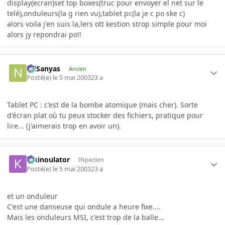
display(ecran)set top boxes(truc pour envoyer el net sur le
telé),onduleurs(la g rien vu),tablet pc(la je c po ske c)
alors voila j'en suis la,lers ott kestion strop simple pour moi
alors jy repondrai po!!
NilSanyas
Ancien
Posté(e)
le 5 mai 2003
23 a
Tablet PC : c'est de la bombe atomique (mais cher). Sorte
d'écran plat où tu peux stocker des fichiers, pratique pour
lire... (j'aimerais trop en avoir un).
kikinoulator
INpactien
Posté(e)
le 5 mai 2003
23 a
et un onduleur
C'est une danseuse qui ondule a heure fixe....
Mais les onduleurs MSI, c'est trop de la balle...