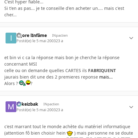
C'est hyper fiable...
Si t'en as pas... je te conseille d'en acheter un.... mais c'est
cher...
I-gore lInfâme
INpactien
Posté(e)
le 5 mai 2003
23 a
et bin vi c ca la réponse mais bon je cherche la réponse
concernant MSI
celle ou on demande quelles CARTES ils
FABRIQUENT
jaurais bien dit une des 2 premieres reponse
mais...
Alors ?
?
Mikeizbak
INpactien
Posté(e)
le 5 mai 2003
23 a
c'est marrant tout le monde achète du matériel informatique
(attention fô bien choisir hein
) mais personne ne se doute