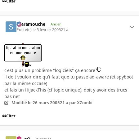
Citer
Scaramouche
Ancien
Posté(e)
le 5 février 2005
21 a
c'est plus un problème "logiciels" ça encore
il doit vouloir dire qu'i faut que tu passe ad-aware (et spyboot
par la même occase)
et fais un HijackThis (cf topic unique), doit y avoir des trucs
pas net
Modifié
le 26 mars 2005
21 a
par XZombi
Citer
H2_oO
INpactien