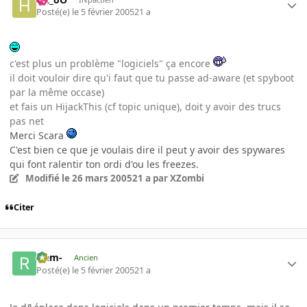
Posté(e)
le 5 février 2005
21 a
c'est plus un problème "logiciels" ça encore
il doit vouloir dire qu'i faut que tu passe ad-aware (et spyboot
par la même occase)
et fais un HijackThis (cf topic unique), doit y avoir des trucs
pas net
Merci Scara
C'est bien ce que je voulais dire il peut y avoir des spywares
qui font ralentir ton ordi d'ou les freezes.
Modifié
le 26 mars 2005
21 a
par XZombi
Citer
-rem-
Ancien
Posté(e)
le 5 février 2005
21 a