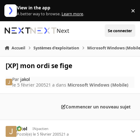
Aller au contenu
View in the app
×
Di
A better way to browse.
Learn more
.
Next
Se connecter
Accueil
Systèmes d'exploitation
Microsoft Windows (Mobile
[XP] mon ordi se fige
Par
jakol
le 5 février 2005
21 a
dans
Microsoft Windows (Mobile)
Commencer un nouveau sujet
jakol
INpactien
Posté(e)
le 5 février 2005
21 a