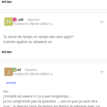
Citer
H2_oO
INpactien
Posté(e)
le 5 février 2005
21 a
Tu lance de temps en temps des anti spys??
Comme spybot ou adaware se.
Citer
jakol
INpactien
Posté(e)
le 5 février 2005
21 a
AUTEUR
oui
j'installé ad aware il n'y a pas longtemps...
je ne comprends pas ta question ....est-ce que ça veut dire
que " je devrais faire de temps en temps le ménage avec un