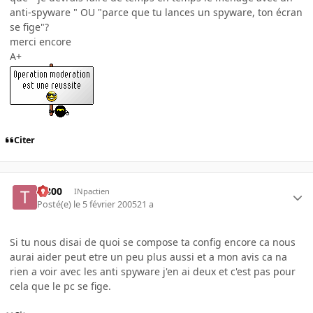
anti-spyware " OU "parce que tu lances un spyware, ton écran
se fige"?
merci encore
A+
Citer
T-800
INpactien
Posté(e)
le 5 février 2005
21 a
Si tu nous disai de quoi se compose ta config encore ca nous
aurai aider peut etre un peu plus aussi et a mon avis ca na
rien a voir avec les anti spyware j'en ai deux et c'est pas pour
cela que le pc se fige.