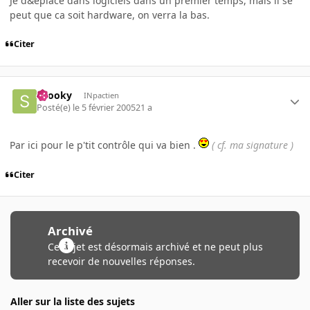
Je d&éplace dans logiciels dans un premier temps, mais il se
peut que ca soit hardware, on verra la bas.
Citer
snooky
INpactien
Posté(e)
le 5 février 2005
21 a
Par ici pour le p'tit contrôle qui va bien .
( cf. ma signature )
Citer
Archivé
Ce sujet est désormais archivé et ne peut plus
recevoir de nouvelles réponses.
Aller sur la liste des sujets