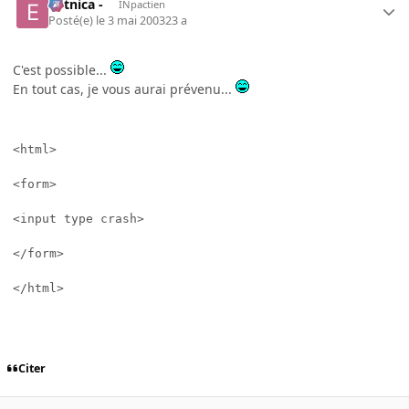
- etnica -
INpactien
Posté(e)
le 3 mai 2003
23 a
C'est possible...
En tout cas, je vous aurai prévenu...
<html>

<form>

<input type crash>

</form>

</html>

Citer