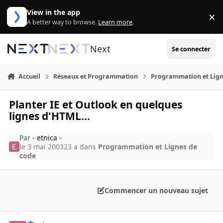
Aller au contenu
View in the app
×
Di
A better way to browse.
Learn more
.
Next
Se connecter
Accueil
Réseaux et Programmation
Programmation et Lign
Planter IE et Outlook en quelques
lignes d'HTML...
Par
- etnica -
le 3 mai 2003
23 a
dans
Programmation et Lignes de
code
Commencer un nouveau sujet