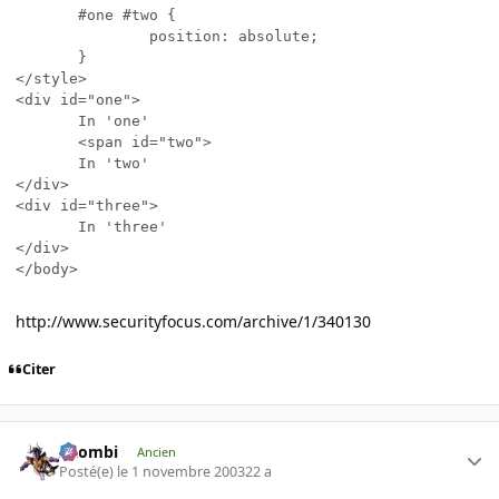
       #one #two { 

               position: absolute; 

       } 

</style> 

<div id="one"> 

       In 'one' 

       <span id="two"> 

       In 'two' 

</div> 

<div id="three"> 

       In 'three' 

</div> 

</body>
http://www.securityfocus.com/archive/1/340130
Citer
XZombi
Ancien
Posté(e)
le 1 novembre 2003
22 a