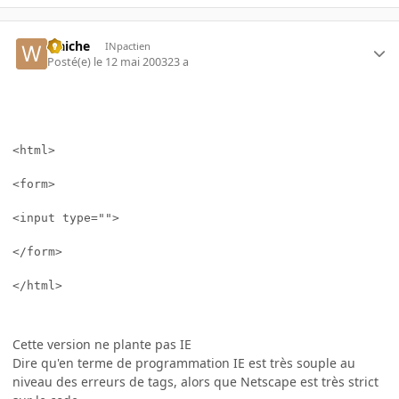
waiche
INpactien
Posté(e)
le 12 mai 2003
23 a
<html> 

<form> 

<input type=""> 

</form> 

</html>

Cette version ne plante pas IE
Dire qu'en terme de programmation IE est très souple au
niveau des erreurs de tags, alors que Netscape est très strict