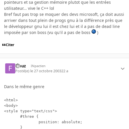
pointeurs et sa gestion mémoire plutot que les entrées
utilisateur... vive le C++ lol
Bref faut pas trop se moquer des devs microsoft, ça doit aussi
arriver dans tout plein de progs gnu à la différence près que
le développeur gnu lui il est chez lui et il a pas de dead line
imposée par son boss (vu qu'il a pas de boss
)
Citer
Fiouz
INpactien
Posté(e)
le 27 octobre 2003
22 a
Dans le même genre
<html> 

<body> 

<style type="text/css"> 

       #three { 

               position: absolute; 

       } 
