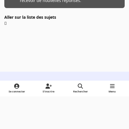
recevoir de nouvelles réponses.
Aller sur la liste des sujets
Light Mode
Dark Mode
System Preference
Se connecter
S’inscrire
Rechercher
Menu
Langue
Cookies
Powered by
Invision Community