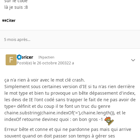
sur le code
là je suis :8
Citer
5 mois après...
fabricer
INpactien
Posté(e)
le 26 octobre 2003
22 a
ça n'a rien à voir avec le mot clé crash.
Simplement sous certaines version d'IE si tu n'as rien derrière
le mot type et bien tu provoque un bête dépassement d'index,
les devs de IE l'ont codé sans trapper le fait de ne pas avoir de
type= définit et du coup il te font un truc du genre
chaine.substring(chaine.indexOf('='),chaine.length()), et le
indexOf retourne devinez quoi : on bon gros -1
Erreur bête et conne et qui ne pardonne pas mais qui arrive
souvent quand on doit passer son temps à gérer ses