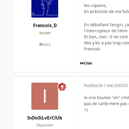
les copains,
En prévision de ma futu
En déballant l'engin, j'
Francois_D
l'interrupteur de l'alim 
Ancien
Et ben, rien : il ne s'e
Moi y'en a pas trop co
4,6 k
messages
Francois
Citer
Posté(e)
le 1 mai 2003
23 
le vrai bouton "on" c'es
pas de carte mere pas
=)
InDoSiLvErClUb
INpactien