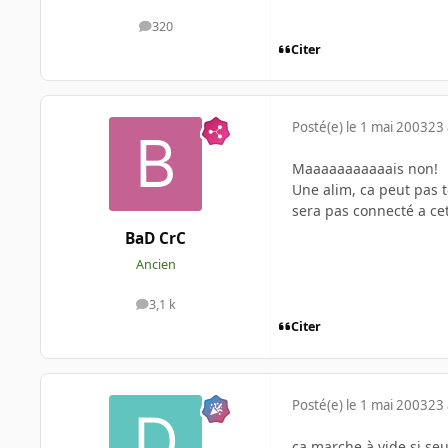
320
messages
Citer
Posté(e)
le 1 mai 2003
23 
Maaaaaaaaaaais non!
Une alim, ca peut pas t
sera pas connecté a cet
BaD CrC
Ancien
3,1 k
messages
Citer
Posté(e)
le 1 mai 2003
23 
ça marche à vide si seu