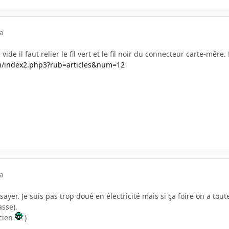
a
vide il faut relier le fil vert et le fil noir du connecteur carte-mêre. 
m/index2.php3?rub=articles&num=12
a
ssayer. Je suis pas trop doué en électricité mais si ça foire on a tou
sse).
icien
)