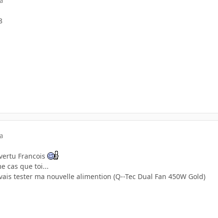
a
8
a
vertu Francois
e cas que toi...
e vais tester ma nouvelle alimention (Q--Tec Dual Fan 450W Gold)