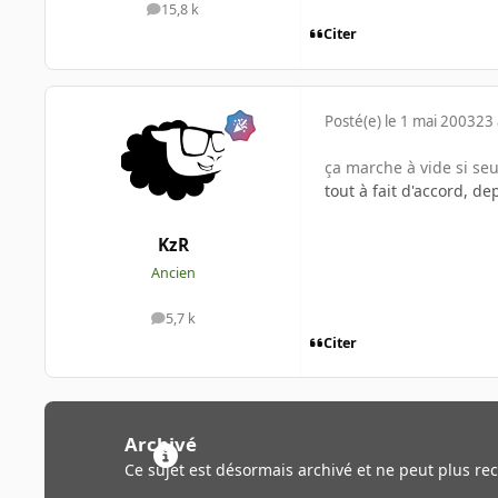
15,8 k
messages
Citer
Posté(e)
le 1 mai 2003
23 
ça marche à vide si seu
tout à fait d'accord, de
KzR
Ancien
5,7 k
messages
Citer
Archivé
Ce sujet est désormais archivé et ne peut plus re