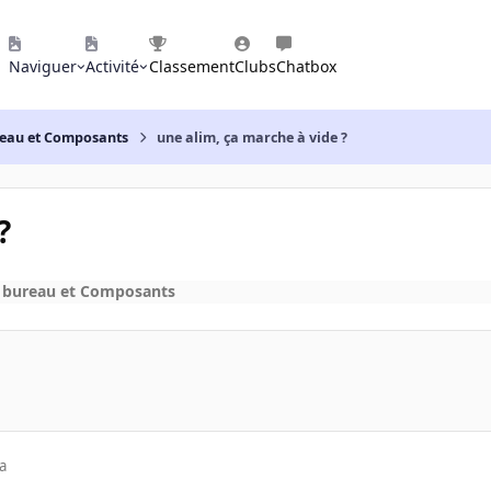
Naviguer
Activité
Classement
Clubs
Chatbox
reau et Composants
une alim, ça marche à vide ?
?
e bureau et Composants
a