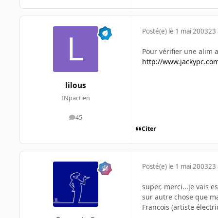
Posté(e)
le 1 mai 2003
23 
Pour vérifier une alim a 
http://www.jackypc.co
lilous
INpactien
45
messages
Citer
Posté(e)
le 1 mai 2003
23 
super, merci...je vais e
sur autre chose que ma
Francois (artiste électr