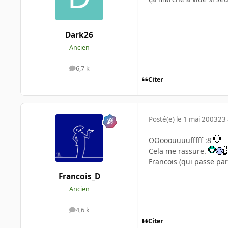
Dark26
Ancien
6,7 k
messages
Citer
Posté(e)
le 1 mai 2003
23 
OOooouuuufffff :8
Cela me rassure.
Francois (qui passe pa
Francois_D
Ancien
4,6 k
messages
Citer