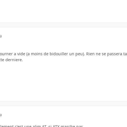
a
ourner a vide (a moins de bidouiller un peu). Rien ne se passera t
te derniere.
a
lement c'est une alim AT. si ATX marche pas .