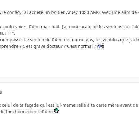
re config, j'ai acheté un boitier Antec 1080 AMG avec une alim de 43
ai voulu voir si l'alim marchait. J'ai donc branché les ventilos sur l
sur "1".
st rien passé. Le ventilo de l'alim ne tourne pas, les ventilos que j'
mprendre ? C'est grave docteur ? C'est normal ?
a
t celui de ta façade qui est lui-meme relié à ta carte mère avant de 
 de fonctionnement d'alim