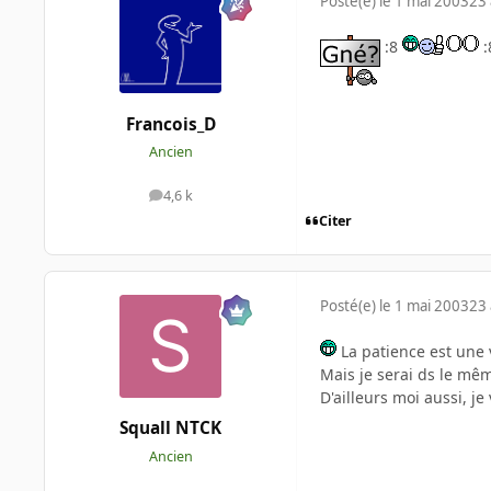
Posté(e)
le 1 mai 2003
23 
:8
:
Francois_D
Ancien
4,6 k
messages
Citer
Posté(e)
le 1 mai 2003
23 
La patience est une 
Mais je serai ds le mêm
D'ailleurs moi aussi, j
Squall NTCK
Ancien