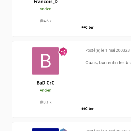
Francois_D
Ancien
4,6 k
messages
Citer
Posté(e)
le 1 mai 2003
23 
Ouais, bon enfin les b
BaD CrC
Ancien
3,1 k
messages
Citer