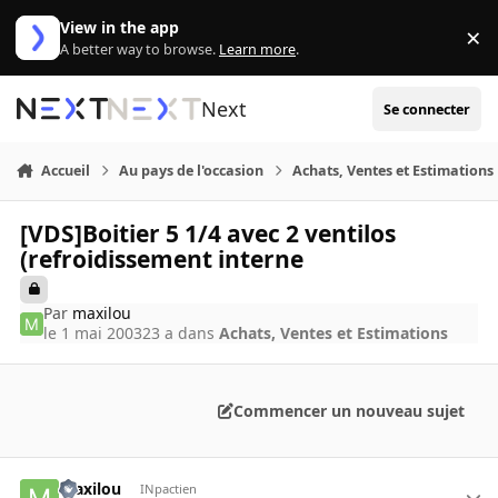
Aller au contenu
View in the app
×
Di
A better way to browse.
Learn more
.
Next
Se connecter
Accueil
Au pays de l'occasion
Achats, Ventes et Estimations
[VDS]Boitier 5 1/4 avec 2 ventilos
(refroidissement interne
Par
maxilou
le 1 mai 2003
23 a
dans
Achats, Ventes et Estimations
Commencer un nouveau sujet
maxilou
INpactien