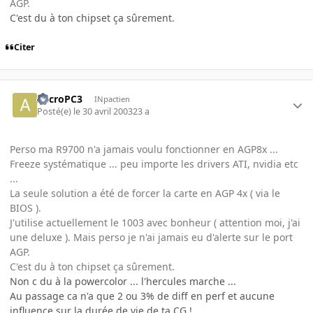
AGP.
C'est du à ton chipset ça sûrement.
Citer
AccroPC3
INpactien
Posté(e)
le 30 avril 2003
23 a
Perso ma R9700 n'a jamais voulu fonctionner en AGP8x ...
Freeze systématique ... peu importe les drivers ATI, nvidia etc
...
La seule solution a été de forcer la carte en AGP 4x ( via le
BIOS ).
J'utilise actuellement le 1003 avec bonheur ( attention moi, j'ai
une deluxe ). Mais perso je n'ai jamais eu d'alerte sur le port
AGP.
C'est du à ton chipset ça sûrement.
Non c du à la powercolor ... l'hercules marche ...
Au passage ca n'a que 2 ou 3% de diff en perf et aucune
influence sur la durée de vie de ta CG !