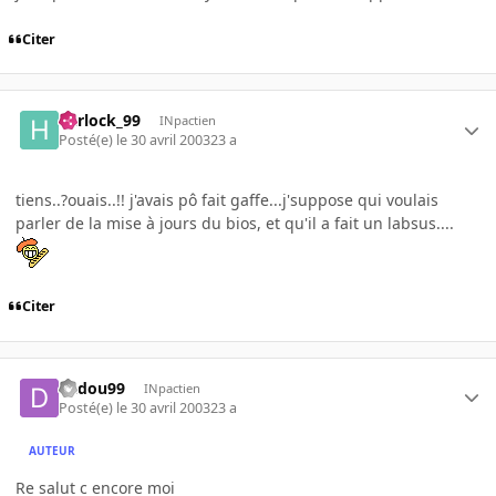
Citer
harlock_99
INpactien
Posté(e)
le 30 avril 2003
23 a
tiens..?ouais..!! j'avais pô fait gaffe...j'suppose qui voulais
parler de la mise à jours du bios, et qu'il a fait un labsus....
Citer
dadou99
INpactien
Posté(e)
le 30 avril 2003
23 a
AUTEUR
Re salut c encore moi