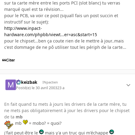
sur ta carte mère entre les ports PCI (slot blanc) tu verras
marqué quel est ta révision...
pour le PCB, va voir ce post (squall fais un post succin et
instructif sur le sujet):
http://www.inpact-
hardware.com/phpbb/viewt...er=asc&start=15
pour le chipset...ben ça coute rien de le mettre à jour..mais
c'est dommage de ne pô utiliser tout les périph de la carte...
Citer
Mikeizbak
INpactien
Posté(e)
le 30 avril 2003
23 a
En fait quand tu mets à jours les drivers de la carte mère, tu
ne mets pas obligatoirement à jour les drivers pour le chipset
de ta
mb
mb
= mobo? = quoi?
j'fait peut-être le
mais y'a un truc qui m'échappe