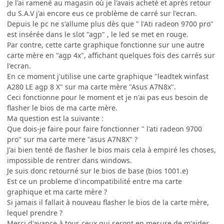
Je l'ai ramené au magasin où je l'avais acheté et après retour
du S.A.V j'ai encore eus ce problème de carré sur l'ecran.
Depuis le pc ne s'allume plus dès que " l'Ati radeon 9700 pro"
est insérée dans le slot "agp" , le led se met en rouge.
Par contre, cette carte graphique fonctionne sur une autre
carte mère en "agp 4x", affichant quelques fois des carrés sur
l'ecran.
En ce moment j'utilise une carte graphique "leadtek winfast
A280 LE agp 8 X" sur ma carte mère "Asus A7N8x".
Ceci fonctionne pour le moment et je n'ai pas eus besoin de
flasher le bios de ma carte mère.
Ma question est la suivante :
Que dois-je faire pour faire fonctionner " l'ati radeon 9700
pro" sur ma carte mere "asus A7N8X" ?
J'ai bien tenté de flasher le bios mais cela à empiré les choses,
impossible de rentrer dans windows.
Je suis donc retourné sur le bios de base (bios 1001.e)
Est ce un probleme d'incompatibilité entre ma carte
graphique et ma carte mère ?
Si jamais il fallait à nouveau flasher le bios de la carte mère,
lequel prendre ?
Merci d'avance à tous ceux qui seront en mesure de m'aider