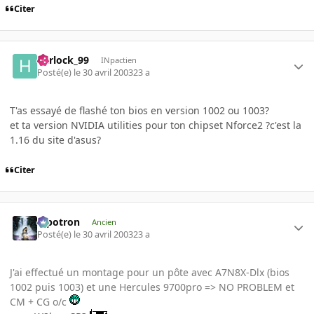
Citer
harlock_99
INpactien
Posté(e)
le 30 avril 2003
23 a
T'as essayé de flashé ton bios en version 1002 ou 1003?
et ta version NVIDIA utilities pour ton chipset Nforce2 ?c'est la
1.16 du site d'asus?
Citer
Pipotron
Ancien
Posté(e)
le 30 avril 2003
23 a
J'ai effectué un montage pour un pôte avec A7N8X-Dlx (bios
1002 puis 1003) et une Hercules 9700pro => NO PROBLEM et
CM + CG o/c