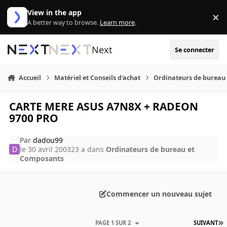
Aller au contenu
View in the app
×
Di
A better way to browse.
Learn more
.
Next
Se connecter
Accueil
Matériel et Conseils d'achat
Ordinateurs de bureau
CARTE MERE ASUS A7N8X + RADEON
9700 PRO
Par
dadou99
le 30 avril 2003
23 a
dans
Ordinateurs de bureau et
Composants
Commencer un nouveau sujet
PAGE 1 SUR 2
SUIVANT