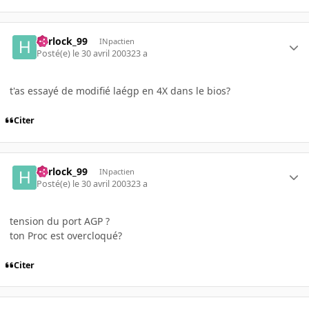
harlock_99
INpactien
Posté(e)
le 30 avril 2003
23 a
t'as essayé de modifié laégp en 4X dans le bios?
Citer
harlock_99
INpactien
Posté(e)
le 30 avril 2003
23 a
tension du port AGP ?
ton Proc est overcloqué?
Citer