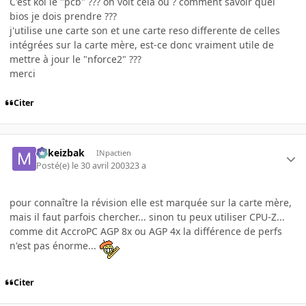
C'est koi le "pcb" ??? on voit cela ou ? comment savoir quel
bios je dois prendre ???
j'utilise une carte son et une carte reso differente de celles
intégrées sur la carte mère, est-ce donc vraiment utile de
mettre à jour le "nforce2" ???
merci
Citer
Mikeizbak
INpactien
Posté(e)
le 30 avril 2003
23 a
pour connaître la révision elle est marquée sur la carte mère,
mais il faut parfois chercher... sinon tu peux utiliser CPU-Z...
comme dit AccroPC AGP 8x ou AGP 4x la différence de perfs
n'est pas énorme...
Citer