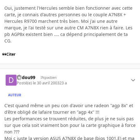
Oui, justement l'Hercules semble bien fonctionner avec cette
carte, je connais d'autres personnes ou le couple A7N8X +
Hercules R9700 marchent très bien. Moi j'ai une autre
marque, je l'ai testé sur une autre CM A7N8X rien à faire. Les
pb AGP8x existent bien .... ca dépend principalement de ta
CG.
Citer
dadou99
INpactien
Posté(e)
le 30 avril 2003
23 a
AUTEUR
C'est quand même un peu con d'avoir une radeon "agp 8x" et
d'être obligé de lafaire tourner en "agp 4x" !!!
Les performances se trouvent réduites, de plus je ne suis pas
sur que cela soit vraiment bon pour la carte graphique à force
non ???
Moi c juste la version ASUS A7N8X de base (bios 1001.E) et ma