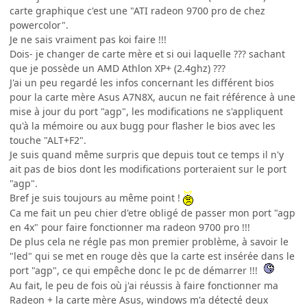
carte graphique c'est une "ATI radeon 9700 pro de chez
powercolor".
Je ne sais vraiment pas koi faire !!!
Dois- je changer de carte mère et si oui laquelle ??? sachant
que je possède un AMD Athlon XP+ (2.4ghz) ???
J'ai un peu regardé les infos concernant les différent bios
pour la carte mère Asus A7N8X, aucun ne fait référence à une
mise à jour du port "agp", les modifications ne s'appliquent
qu'à la mémoire ou aux bugg pour flasher le bios avec les
touche "ALT+F2".
Je suis quand même surpris que depuis tout ce temps il n'y
ait pas de bios dont les modifications porteraient sur le port
"agp".
Bref je suis toujours au même point !
Ca me fait un peu chier d'etre obligé de passer mon port "agp
en 4x" pour faire fonctionner ma radeon 9700 pro !!!
De plus cela ne régle pas mon premier problème, à savoir le
"led" qui se met en rouge dès que la carte est insérée dans le
port "agp", ce qui empêche donc le pc de démarrer !!!
Au fait, le peu de fois où j'ai réussis à faire fonctionner ma
Radeon + la carte mère Asus, windows m'a détecté deux