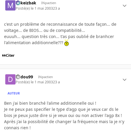
Mikeizbak
INpactien
Posté(e)
le 1 mai 2003
23 a
c'est un problème de reconnaissance de toute façon... de
voltage... de BIOS... ou de compatibilité...
euuuh... question très con... t'as pas oublié de branhcer
l'alimentation additionnelle???
Citer
dadou99
INpactien
Posté(e)
le 1 mai 2003
23 a
AUTEUR
Ben j'ai bien branché l'alime additionnelle oui !
Je ne peux pas specifier le type d'agp que je veux car ds le
bios je peux juste dire si je veux oui ou non activer l'agp 8x !
Après j'ai la possibilité de changer la fréquence mais la je n'y
connais rien !