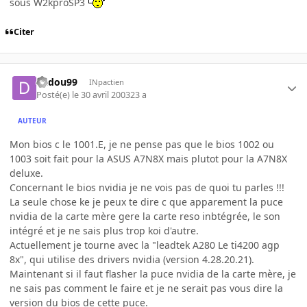
sous W2kproSP3
Citer
dadou99
INpactien
Posté(e)
le 30 avril 2003
23 a
AUTEUR
Mon bios c le 1001.E, je ne pense pas que le bios 1002 ou
1003 soit fait pour la ASUS A7N8X mais plutot pour la A7N8X
deluxe.
Concernant le bios nvidia je ne vois pas de quoi tu parles !!!
La seule chose ke je peux te dire c que apparement la puce
nvidia de la carte mère gere la carte reso inbtégrée, le son
intégré et je ne sais plus trop koi d'autre.
Actuellement je tourne avec la "leadtek A280 Le ti4200 agp
8x", qui utilise des drivers nvidia (version 4.28.20.21).
Maintenant si il faut flasher la puce nvidia de la carte mère, je
ne sais pas comment le faire et je ne serait pas vous dire la
version du bios de cette puce.