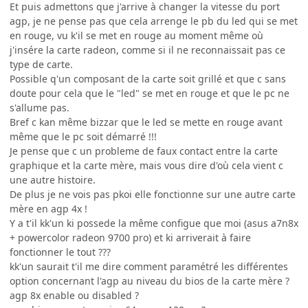
Et puis admettons que j'arrive à changer la vitesse du port
agp, je ne pense pas que cela arrenge le pb du led qui se met
en rouge, vu k'il se met en rouge au moment même où
j'insére la carte radeon, comme si il ne reconnaissait pas ce
type de carte.
Possible q'un composant de la carte soit grillé et que c sans
doute pour cela que le "led" se met en rouge et que le pc ne
s'allume pas.
Bref c kan même bizzar que le led se mette en rouge avant
même que le pc soit démarré !!!
Je pense que c un probleme de faux contact entre la carte
graphique et la carte mère, mais vous dire d'où cela vient c
une autre histoire.
De plus je ne vois pas pkoi elle fonctionne sur une autre carte
mère en agp 4x !
Y a t'il kk'un ki possede la même configue que moi (asus a7n8x
+ powercolor radeon 9700 pro) et ki arriverait à faire
fonctionner le tout ???
kk'un saurait t'il me dire comment paramétré les différentes
option concernant l'agp au niveau du bios de la carte mère ?
agp 8x enable ou disabled ?