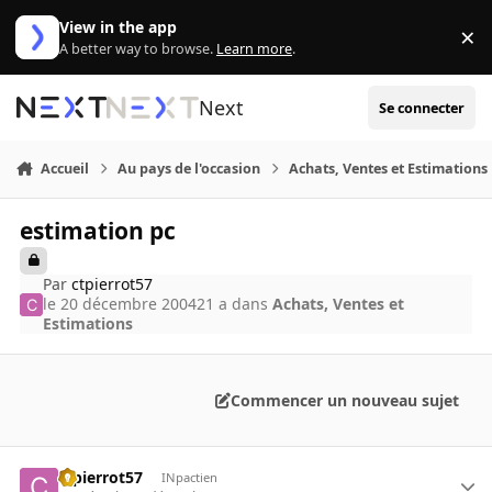
Aller au contenu
View in the app
×
Di
A better way to browse.
Learn more
.
Next
Se connecter
Accueil
Au pays de l'occasion
Achats, Ventes et Estimations
estimation pc
Par
ctpierrot57
le 20 décembre 2004
21 a
dans
Achats, Ventes et
Estimations
Commencer un nouveau sujet
ctpierrot57
INpactien