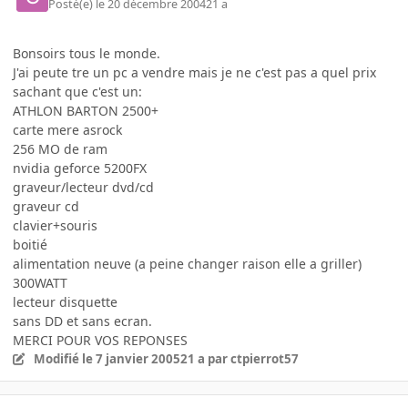
Posté(e)
le 20 décembre 2004
21 a
Bonsoirs tous le monde.
J'ai peute tre un pc a vendre mais je ne c'est pas a quel prix
sachant que c'est un:
ATHLON BARTON 2500+
carte mere asrock
256 MO de ram
nvidia geforce 5200FX
graveur/lecteur dvd/cd
graveur cd
clavier+souris
boitié
alimentation neuve (a peine changer raison elle a griller)
300WATT
lecteur disquette
sans DD et sans ecran.
MERCI POUR VOS REPONSES
Modifié
le 7 janvier 2005
21 a
par ctpierrot57