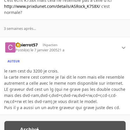
C'est ecrit K7S8X mais cela ne resemble pas a celle d'ici
http://www.prixdunet.com/details/ASRock_K7S8X/
c'est
normale?
3 semaines après...
ctpierrot57
INpactien
Posté(e)
le 7 janvier 2005
21 a
AUTEUR
le ram cest du 3200 je crois.
la carte mere cest comme je l'ai dit le nom mais elle resemble
autrement a celle avec le meme nom disponible sur internet.
LE graveur dvd cest un lg (qui ne grave pas les double couche
mais des dvd-ram,dvd-r,dvd+r,dvd-rw,dvd+rw,cd+r,cd-r,cd-
rw,cd+rw et les dvd-ram) Je vous dirait le model.
Puis il y a aussi un un autre graveur qui grave juste des cd.
Archivé