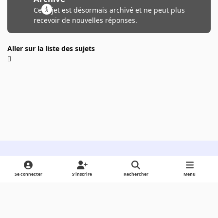
Ce sujet est désormais archivé et ne peut plus
recevoir de nouvelles réponses.
Aller sur la liste des sujets
Light Mode
Dark Mode
System Preference
Se connecter
S’inscrire
Rechercher
Menu
Langue
Cookies
Powered by
Invision Community