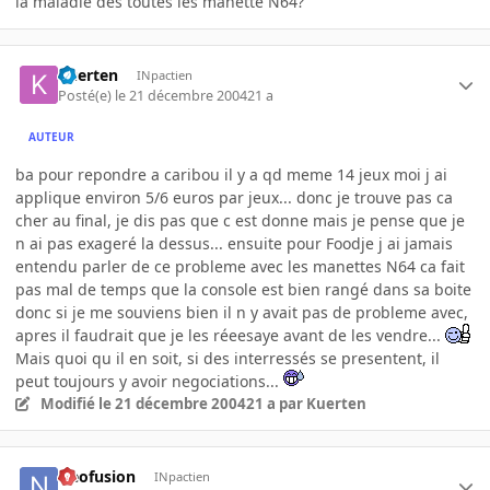
la maladie des toutes les manette N64?
Kuerten
INpactien
Posté(e)
le 21 décembre 2004
21 a
AUTEUR
ba pour repondre a caribou il y a qd meme 14 jeux moi j ai
applique environ 5/6 euros par jeux... donc je trouve pas ca
cher au final, je dis pas que c est donne mais je pense que je
n ai pas exageré la dessus... ensuite pour Foodje j ai jamais
entendu parler de ce probleme avec les manettes N64 ca fait
pas mal de temps que la console est bien rangé dans sa boite
donc si je me souviens bien il n y avait pas de probleme avec,
apres il faudrait que je les réeesaye avant de les vendre...
Mais quoi qu il en soit, si des interressés se presentent, il
peut toujours y avoir negociations...
Modifié
le 21 décembre 2004
21 a
par Kuerten
Neofusion
INpactien