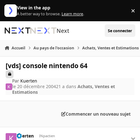
Aller au contenu
View in the app
×
Di
A better way to browse.
Learn more
.
Next
Se connecter
Accueil
Au pays de l'occasion
Achats, Ventes et Estimations
[vds] console nintendo 64
Par
Kuerten
le 20 décembre 2004
21 a
dans
Achats, Ventes et
Estimations
Commencer un nouveau sujet
Kuerten
INpactien