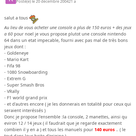
Posté(e)
le 20 décembre 2004
21 a
salut a tous
Au lieu de vous acheter une console a plus de 150 euros + des jeux
a 60
pour noel je vous propose plutot une console nintendo
64 dans un etat impecable, fourni avec pas mal de très bons
jeux dont :
- Goldeneye
- Mario Kart
- Fifa 98
- 1080 Snowboarding
- Extrem G
- Super Smash Bros
- VRally
- F1 world grand prix
- et d'autres encore ( je les donnerais en totalité pour ceux qui
seraient interéssés )
Donc je propose l'ensemble :la console, 2 manettes, ainsi qu
eviron 12 / 14 jeux ( il faudrait que je regarde exactement
combien il y en a ) et tous les manuels pour
140 euros
.. ( le
tout dans leur boite d'origine )