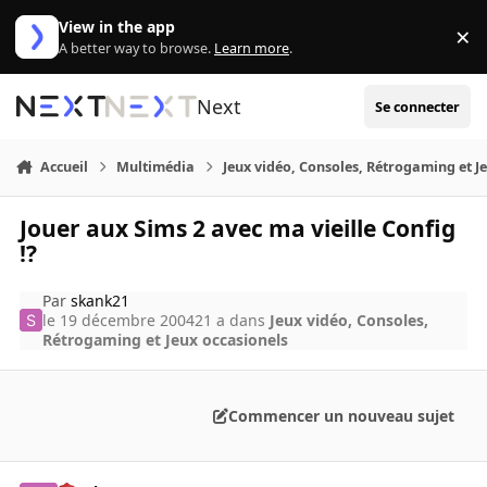
Aller au contenu
View in the app
×
Di
A better way to browse.
Learn more
.
Next
Se connecter
Accueil
Multimédia
Jeux vidéo, Consoles, Rétrogaming et J
Jouer aux Sims 2 avec ma vieille Config
!?
Par
skank21
le 19 décembre 2004
21 a
dans
Jeux vidéo, Consoles,
Rétrogaming et Jeux occasionels
Commencer un nouveau sujet