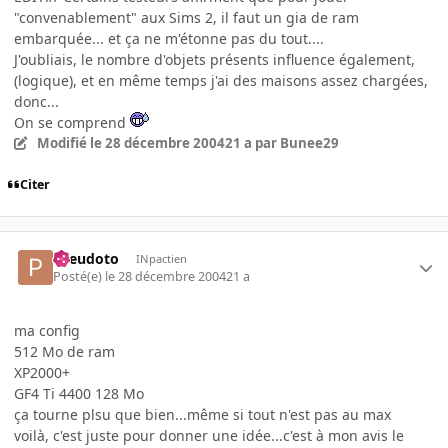
"convenablement" aux Sims 2, il faut un gia de ram
embarquée... et ça ne m'étonne pas du tout....
J'oubliais, le nombre d'objets présents influence également,
(logique), et en même temps j'ai des maisons assez chargées,
donc...
On se comprend
Modifié
le 28 décembre 2004
21 a
par Bunee29
Citer
Pseudoto
INpactien
Posté(e)
le 28 décembre 2004
21 a
ma config
512 Mo de ram
XP2000+
GF4 Ti 4400 128 Mo
ça tourne plsu que bien...même si tout n'est pas au max
voilà, c'est juste pour donner une idée...c'est à mon avis le