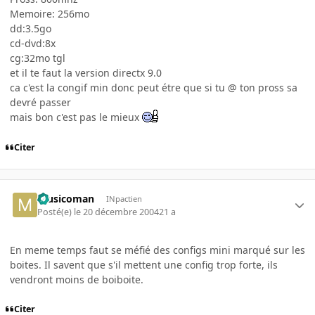
Memoire: 256mo
dd:3.5go
cd-dvd:8x
cg:32mo tgl
et il te faut la version directx 9.0
ca c'est la congif min donc peut étre que si tu @ ton pross sa
devré passer
mais bon c'est pas le mieux
Citer
musicoman
INpactien
Posté(e)
le 20 décembre 2004
21 a
En meme temps faut se méfié des configs mini marqué sur les
boites. Il savent que s'il mettent une config trop forte, ils
vendront moins de boiboite.
Citer