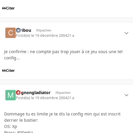
Citer
caribou
INpactien
Posté(e)
le 19 décembre 2004
21 a
Je confirme : ne compte pas trop jouer à ce jeu sous une tel
config...
Citer
mignongladiator
INpactien
Posté(e)
le 19 décembre 2004
21 a
Dommage tu es limite je te dis la config min qui est inscrit
derrier le boitier:
OS: Xp
Pross: 800mhz