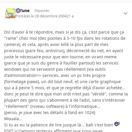
D-Tune
INpactien
Posté(e)
le 28 décembre 2004
21 a
Dsl d'avoir à te répondre, mais si je dis ça, c'est parce que ça
"rame" chez moi (des pointes à 5-10 fps dans les rotations de
camera), et cela, après avoir killé la plus part de mes
processus (pare feu, antivirus), déconnecté du net, en ayant
juste le nécessaire pour que win tourne, en virant meme
(parce que je suis du genre à fouiller partout) les services
windows qui ne servaient pas réellement (via outils
d'administration=> services, avec un pc très propre
(formatage pawa), un dd tout neuf, et une carte graphique
qui a à peine 5 mois, et que je regrette déjà d'avoir achetée...
donc je peut te dire que mon ordi n'est pas "vérolé", comme la
plupart des gens qui s'abonnent à de l'adsl, sans s'intéresser
"réellement" (niveau software) à l'informatique...
(perso, je joue avec les détails à fond en 1024)
Wouala...
Si tu as eu la patience de lire jusque là... bah c'est bien
EDIT:// Certains testeurs affirment que pour jouer