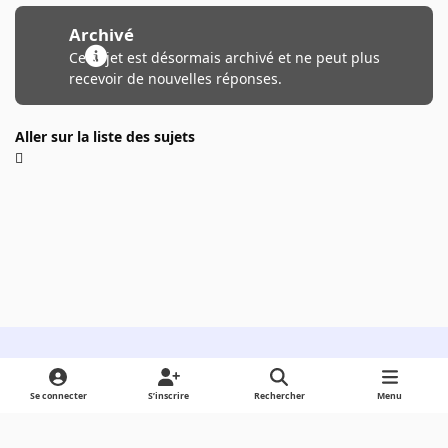
Archivé
Ce sujet est désormais archivé et ne peut plus
recevoir de nouvelles réponses.
Aller sur la liste des sujets
Light Mode
Dark Mode
System Preference
Se connecter
S’inscrire
Rechercher
Menu
Langue
Cookies