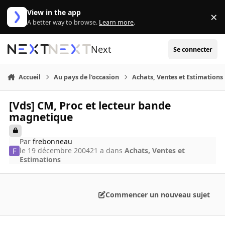
Aller au contenu
View in the app
×
Di
A better way to browse.
Learn more
.
Next
Se connecter
Accueil
Au pays de l'occasion
Achats, Ventes et Estimations
[Vds] CM, Proc et lecteur bande
magnetique
Par
frebonneau
le 19 décembre 2004
21 a
dans
Achats, Ventes et
Estimations
Commencer un nouveau sujet