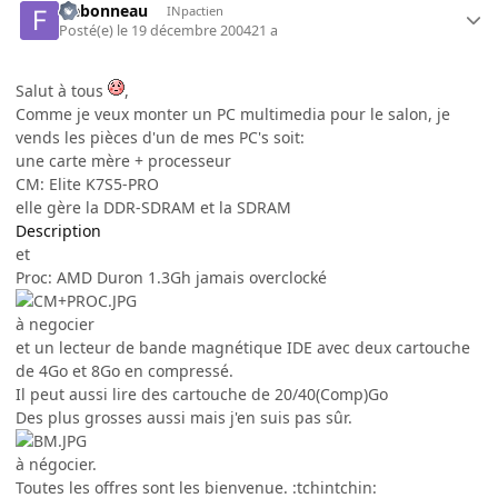
frebonneau
INpactien
Posté(e)
le 19 décembre 2004
21 a
Salut à tous
,
Comme je veux monter un PC multimedia pour le salon, je
vends les pièces d'un de mes PC's soit:
une carte mère + processeur
CM: Elite K7S5-PRO
elle gère la DDR-SDRAM et la SDRAM
Description
et
Proc: AMD Duron 1.3Gh jamais overclocké
à negocier
et un lecteur de bande magnétique IDE avec deux cartouche
de 4Go et 8Go en compressé.
Il peut aussi lire des cartouche de 20/40(Comp)Go
Des plus grosses aussi mais j'en suis pas sûr.
à négocier.
Toutes les offres sont les bienvenue. :tchintchin: