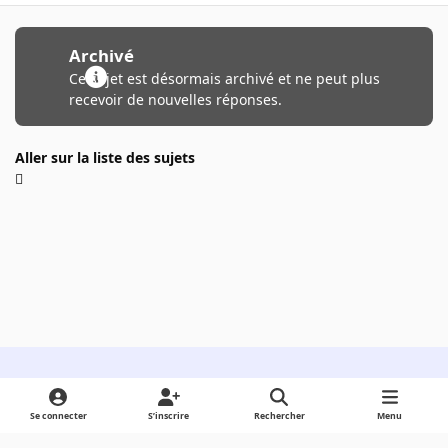
Archivé
Ce sujet est désormais archivé et ne peut plus
recevoir de nouvelles réponses.
Aller sur la liste des sujets
Light Mode
Dark Mode
System Preference
Se connecter
S’inscrire
Rechercher
Menu
Langue
Cookies