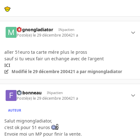
mignongladiator
INpactien
Posté(e)
le 29 décembre 2004
21 a
aller 51euro ta carte mére plus le pross
sauf si tu veux fair un echange avec de l'argent
ICI
Modifié
le 29 décembre 2004
21 a
par mignongladiator
frebonneau
INpactien
Posté(e)
le 29 décembre 2004
21 a
AUTEUR
Salut mignongladiator,
c'est ok pour 51 euros
Envoie moi un MP pour finir la vente.