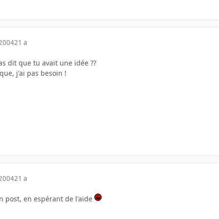
 2004
21 a
as dit que tu avait une idée ??
ue, j'ai pas besoin !
 2004
21 a
n post, en espérant de l'aide