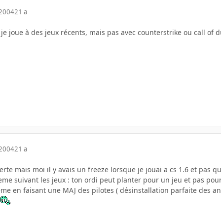
 2004
21 a
 joue à des jeux récents, mais pas avec counterstrike ou call of du
 2004
21 a
certe mais moi il y avais un freeze lorsque je jouai a cs 1.6 et pa
eme suivant les jeux : ton ordi peut planter pour un jeu et pas po
leme en faisant une MAJ des pilotes ( désinstallation parfaite des a