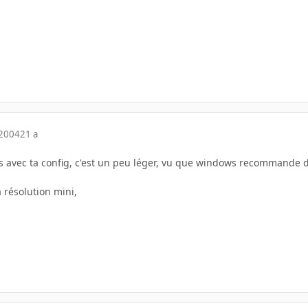
 2004
21 a
ts avec ta config, c'est un peu léger, vu que windows recommande
a résolution mini,