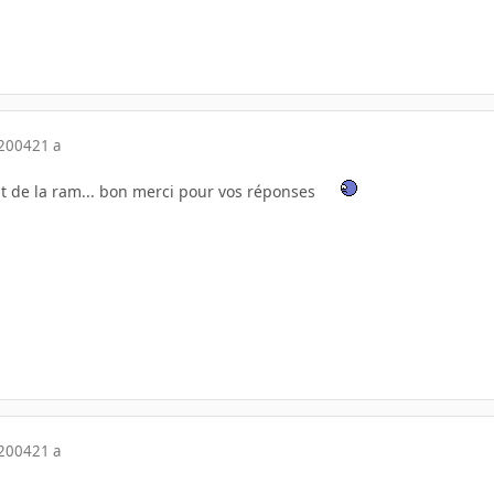
 2004
21 a
nt de la ram... bon merci pour vos réponses
 2004
21 a