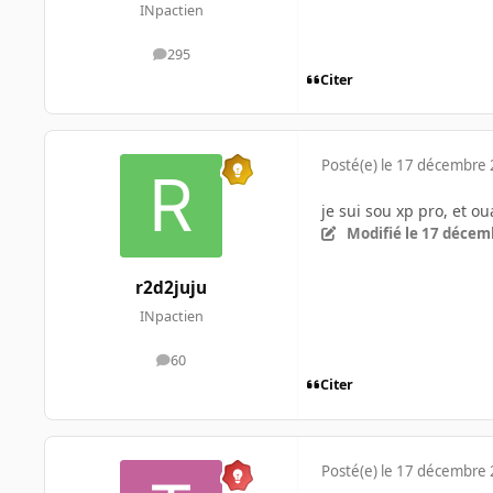
INpactien
295
messages
Citer
Posté(e)
le 17 décembre
je sui sou xp pro, et o
Modifié
le 17 décem
r2d2juju
INpactien
60
messages
Citer
Posté(e)
le 17 décembre