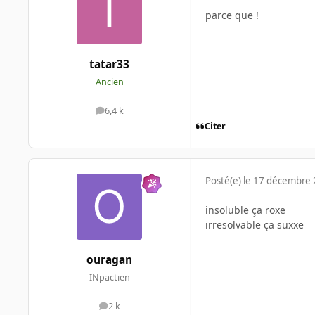
parce que !
tatar33
Ancien
6,4 k
messages
Citer
Posté(e)
le 17 décembre
insoluble ça roxe
irresolvable ça suxxe
ouragan
INpactien
2 k
messages