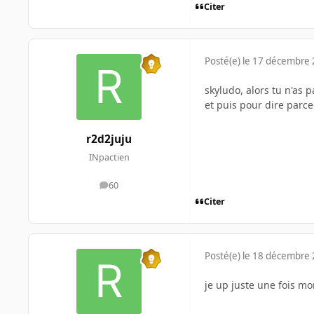
Citer
Posté(e)
le 17 décembre
skyludo, alors tu n'as p
et puis pour dire parceq
r2d2juju
INpactien
60
messages
Citer
Posté(e)
le 18 décembre
je up juste une fois mo