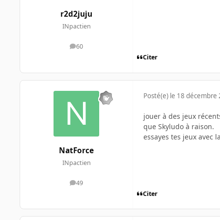
r2d2juju
INpactien
60
messages
Citer
Posté(e)
le 18 décembre
jouer à des jeux récen
que Skyludo à raison.
essayes tes jeux avec l
NatForce
INpactien
49
messages
Citer