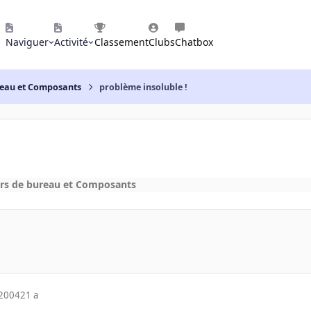
Naviguer
Activité
Classement
Clubs
Chatbox
reau et Composants
problème insoluble !
rs de bureau et Composants
 2004
21 a