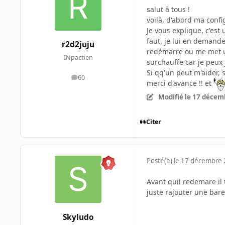
salut à tous !
voilà, d'abord ma confi
Je vous explique, c'es
faut, je lui en demande
r2d2juju
redémarre ou me met un 
INpactien
surchauffe car je peux j
Si qq'un peut m'aider, 
60
messages
merci d'avance !! et
Modifié
le 17 décem
Citer
Posté(e)
le 17 décembre
Avant quil redemare il 
juste rajouter une bare
Skyludo