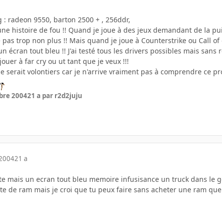
g : radeon 9550, barton 2500 + , 256ddr,
t une histoire de fou !! Quand je joue à des jeux demandant de la
 pas trop non plus !! Mais quand je joue à Counterstrike ou Call of
écran tout bleu !! J'ai testé tous les drivers possibles mais sans 
ouer à far cry ou ut tant que je veux !!!
se serait volontiers car je n'arrive vraiment pas à comprendre ce pr
bre 2004
21 a
par r2d2juju
 2004
21 a
te mais un ecran tout bleu memoire infusisance un truck dans le ge
te de ram mais je croi que tu peux faire sans acheter une ram quel