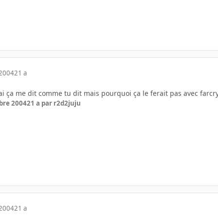
 2004
21 a
uai ça me dit comme tu dit mais pourquoi ça le ferait pas avec farcr
bre 2004
21 a
par r2d2juju
 2004
21 a