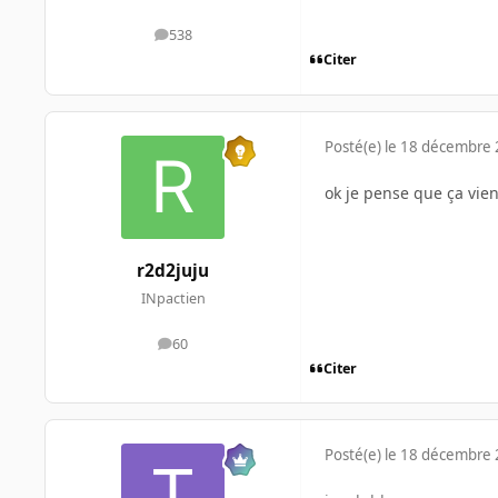
538
messages
Citer
Posté(e)
le 18 décembre
ok je pense que ça vie
r2d2juju
INpactien
60
messages
Citer
Posté(e)
le 18 décembre