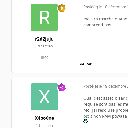
Posté(e)
le 18 décembre
mais ça marche quand je
comprend pas
r2d2juju
INpactien
60
messages
Citer
Posté(e)
le 18 décembre
Ouai c'est assez bizar 
requise sont pas les m
Moi j'ai résolu le prob
ps: sinon RAM powaaa
X4bo0ne
INpactien