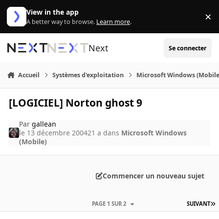
Aller au contenu
View in the app
×
Di
A better way to browse.
Learn more
.
Next
Se connecter
Accueil
Systèmes d'exploitation
Microsoft Windows (Mobile
[LOGICIEL] Norton ghost 9
Par
gallean
le 13 décembre 2004
21 a
dans
Microsoft Windows
(Mobile)
Commencer un nouveau sujet
PAGE 1 SUR 2
SUIVANT