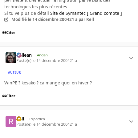
permettent d'effectuer la migration par le biais des
technologies les plus récentes.
Si tu ve plus de détail
Site de Symantec [ Grand compte ]
Modifié
le 14 décembre 2004
21 a
par Rell
Citer
gallean
Ancien
Posté(e)
le 14 décembre 2004
21 a
AUTEUR
WinPE ? kesako ? ca mange quoi en hiver ?
Citer
Rell
INpactien
Posté(e)
le 14 décembre 2004
21 a