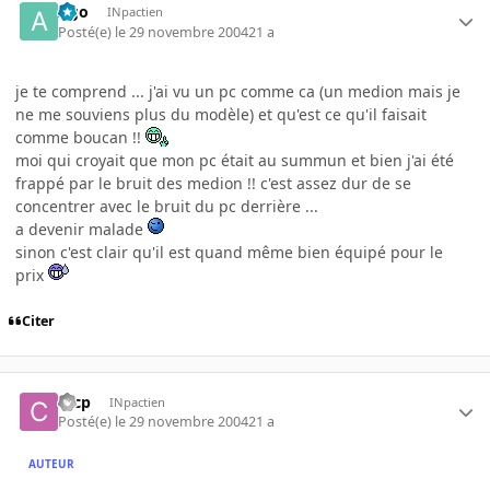
Ago
INpactien
Posté(e)
le 29 novembre 2004
21 a
je te comprend ... j'ai vu un pc comme ca (un medion mais je
ne me souviens plus du modèle) et qu'est ce qu'il faisait
comme boucan !!
moi qui croyait que mon pc était au summun et bien j'ai été
frappé par le bruit des medion !! c'est assez dur de se
concentrer avec le bruit du pc derrière ...
a devenir malade
sinon c'est clair qu'il est quand même bien équipé pour le
prix
Citer
cccp
INpactien
Posté(e)
le 29 novembre 2004
21 a
AUTEUR