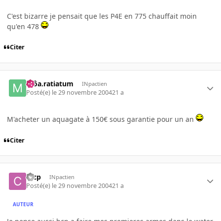
C'est bizarre je pensait que les P4E en 775 chauffait moin
qu'en 478
Citer
môa.ratiatum
INpactien
Posté(e)
le 29 novembre 2004
21 a
M'acheter un aquagate à 150€ sous garantie pour un an
Citer
cccp
INpactien
Posté(e)
le 29 novembre 2004
21 a
AUTEUR