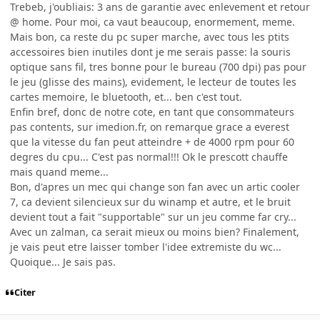
Trebeb, j'oubliais: 3 ans de garantie avec enlevement et retour
@ home. Pour moi, ca vaut beaucoup, enormement, meme.
Mais bon, ca reste du pc super marche, avec tous les ptits
accessoires bien inutiles dont je me serais passe: la souris
optique sans fil, tres bonne pour le bureau (700 dpi) pas pour
le jeu (glisse des mains), evidement, le lecteur de toutes les
cartes memoire, le bluetooth, et... ben c'est tout.
Enfin bref, donc de notre cote, en tant que consommateurs
pas contents, sur imedion.fr, on remarque grace a everest
que la vitesse du fan peut atteindre + de 4000 rpm pour 60
degres du cpu... C'est pas normal!!! Ok le prescott chauffe
mais quand meme...
Bon, d'apres un mec qui change son fan avec un artic cooler
7, ca devient silencieux sur du winamp et autre, et le bruit
devient tout a fait "supportable" sur un jeu comme far cry...
Avec un zalman, ca serait mieux ou moins bien? Finalement,
je vais peut etre laisser tomber l'idee extremiste du wc...
Quoique... Je sais pas.
Citer