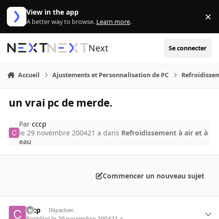
Aller au contenu
View in the app
×
Di
A better way to browse.
Learn more
.
Next
Se connecter
Accueil
Ajustements et Personnalisation de PC
Refroidissem
un vrai pc de merde.
Par
cccp
le 29 novembre 2004
21 a
dans
Refroidissement à air et à
eau
Commencer un nouveau sujet
cccp
INpactien
Posté(e)
le 29 novembre 2004
21 a