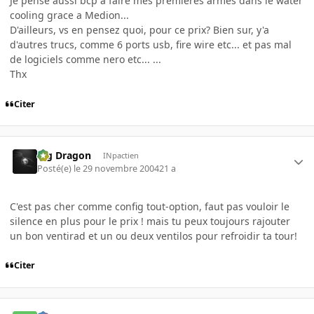
Je pense aussi bcp a faire mes premieres armes dans le water
cooling grace a Medion...
D'ailleurs, vs en pensez quoi, pour ce prix? Bien sur, y'a
d'autres trucs, comme 6 ports usb, fire wire etc... et pas mal
de logiciels comme nero etc... ...
Thx
Citer
Big Dragon
INpactien
Posté(e)
le 29 novembre 2004
21 a
C'est pas cher comme config tout-option, faut pas vouloir le
silence en plus pour le prix ! mais tu peux toujours rajouter
un bon ventirad et un ou deux ventilos pour refroidir ta tour!
Citer