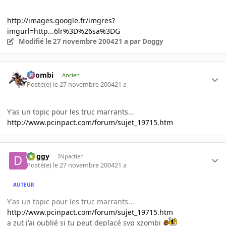
http://images.google.fr/imgres?
imgurl=http...6lr%3D%26sa%3DG
Modifié
le 27 novembre 2004
21 a
par Doggy
XZombi
Ancien
Posté(e)
le 27 novembre 2004
21 a
Y'as un topic pour les truc marrants...
http://www.pcinpact.com/forum/sujet_19715.htm
Doggy
INpactien
Posté(e)
le 27 novembre 2004
21 a
AUTEUR
Y'as un topic pour les truc marrants...
http://www.pcinpact.com/forum/sujet_19715.htm
a zut j'ai oublié si tu peut deplacé svp xzombi