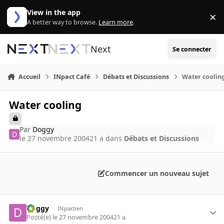
Aller au contenu
View in the app
×
Di
A better way to browse.
Learn more
.
Next
Se connecter
Accueil
INpact Café
Débats et Discussions
Water coolin
Water cooling
Par
Doggy
le 27 novembre 2004
21 a
dans
Débats et Discussions
Commencer un nouveau sujet
Doggy
INpactien
Posté(e)
le 27 novembre 2004
21 a