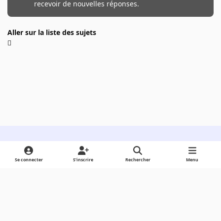
recevoir de nouvelles réponses.
Aller sur la liste des sujets
Light Mode
Dark Mode
System Preference
Se connecter
S’inscrire
Rechercher
Menu
Langue
Cookies
Powered by
Invision Community