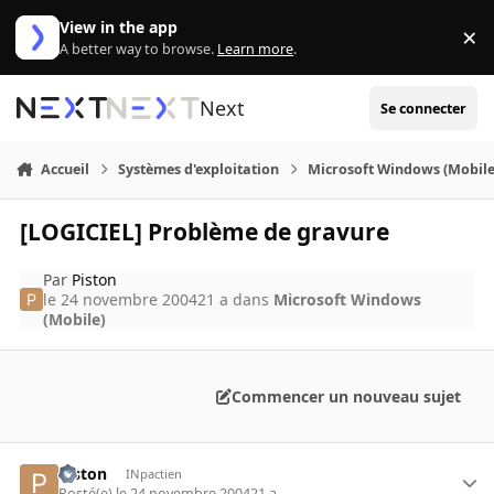
Aller au contenu
View in the app
×
Di
A better way to browse.
Learn more
.
Next
Se connecter
Accueil
Systèmes d'exploitation
Microsoft Windows (Mobile
[LOGICIEL] Problème de gravure
Par
Piston
le 24 novembre 2004
21 a
dans
Microsoft Windows
(Mobile)
Commencer un nouveau sujet
Piston
INpactien
Posté(e)
le 24 novembre 2004
21 a