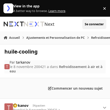
Aller au contenu
View in the app
×
Di
A better way to browse.
Learn more
.
Next
Se connecter
Accueil
Ajustements et Personnalisation de PC
Refroidissem
huile-cooling
Par
tarkanov
le 8 novembre 2004
21 a
dans
Refroidissement à air et à
eau
Commencer un nouveau sujet
tarkanov
INpactien
Posté(e)
le 8 novembre 2004
21 a