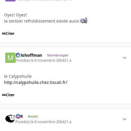
Oyez! Oyez!
la section refroidissement existe aussi
Citer
milohoffman
Stormtrooper
Posté(e)
le 8 novembre 2004
21 a
le Calypshuile
http://calypshuile.chez.tiscali.fr/
Citer
KzR
Ancien
Posté(e)
le 8 novembre 2004
21 a