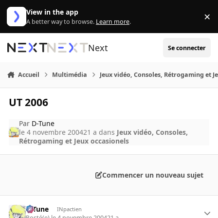
Aller au contenu
View in the app
×
Di
A better way to browse.
Learn more
.
Next
Se connecter
Accueil
Multimédia
Jeux vidéo, Consoles, Rétrogaming et J
UT 2006
Par
D-Tune
le 4 novembre 2004
21 a
dans
Jeux vidéo, Consoles,
Rétrogaming et Jeux occasionels
Commencer un nouveau sujet
D-Tune
INpactien
Posté(e)
le 4 novembre 2004
21 a