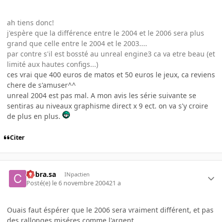
ah tiens donc!
j'espère que la différence entre le 2004 et le 2006 sera plus
grand que celle entre le 2004 et le 2003....
par contre s'il est bossté au unreal engine3 ca va etre beau (et
limité aux hautes configs...)
ces vrai que 400 euros de matos et 50 euros le jeux, ca reviens
chere de s'amuser^^
unreal 2004 est pas mal. A mon avis les série suivante se
sentiras au niveaux graphisme direct x 9 ect. on va s'y croire
de plus en plus.
Citer
Cobra.sa
INpactien
Posté(e)
le 6 novembre 2004
21 a
Ouais faut éspérer que le 2006 sera vraiment différent, et pas
des rallonges miséres comme l'argent..