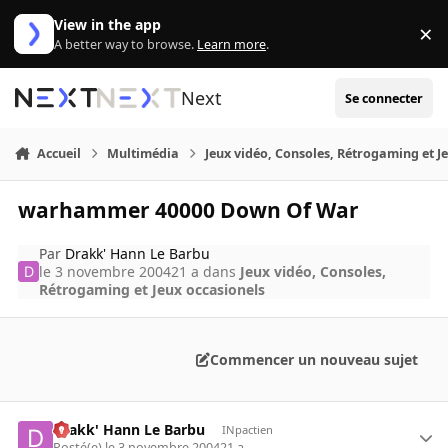
Aller au contenu
View in the app
×
Di
A better way to browse.
Learn more
.
Next
Se connecter
Accueil
Multimédia
Jeux vidéo, Consoles, Rétrogaming et J
warhammer 40000 Down Of War
Par
Drakk' Hann Le Barbu
le 3 novembre 2004
21 a
dans
Jeux vidéo, Consoles,
Rétrogaming et Jeux occasionels
Commencer un nouveau sujet
Drakk' Hann Le Barbu
INpactien
Posté(e)
le 3 novembre 2004
21 a