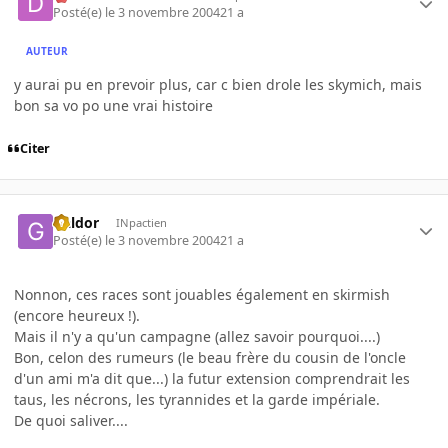
Posté(e)
le 3 novembre 2004
21 a
AUTEUR
y aurai pu en prevoir plus, car c bien drole les skymich, mais
bon sa vo po une vrai histoire
Citer
Galdor
INpactien
Posté(e)
le 3 novembre 2004
21 a
Nonnon, ces races sont jouables également en skirmish
(encore heureux !).
Mais il n'y a qu'un campagne (allez savoir pourquoi....)
Bon, celon des rumeurs (le beau frère du cousin de l'oncle
d'un ami m'a dit que...) la futur extension comprendrait les
taus, les nécrons, les tyrannides et la garde impériale.
De quoi saliver....