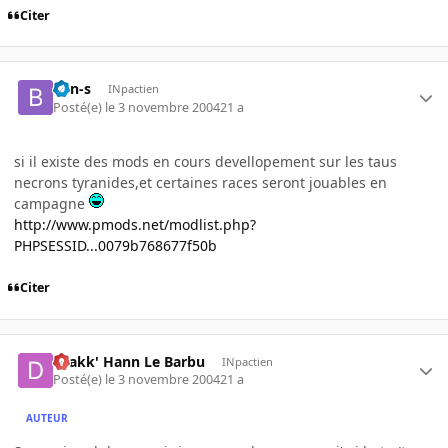
Citer
ben-s
INpactien
Posté(e)
le 3 novembre 2004
21 a
si il existe des mods en cours devellopement sur les taus
necrons tyranides,et certaines races seront jouables en
campagne
http://www.pmods.net/modlist.php?
PHPSESSID...0079b768677f50b
Citer
Drakk' Hann Le Barbu
INpactien
Posté(e)
le 3 novembre 2004
21 a
AUTEUR