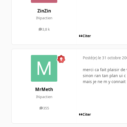
ZinZin
INpactien
3,8 k
messages
Citer
Posté(e)
le 31 octobre 2
merci ca fait plaisir de
sinon ran tan plan ui c
mais je ne m y connait 
MrMeth
INpactien
355
messages
Citer