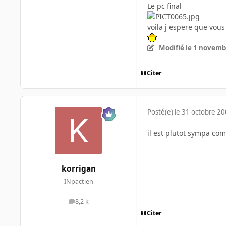
Le pc final
voila j espere que vous
Modifié
le 1 novemb
Citer
Posté(e)
le 31 octobre 2
il est plutot sympa co
korrigan
INpactien
8,2 k
messages
Citer