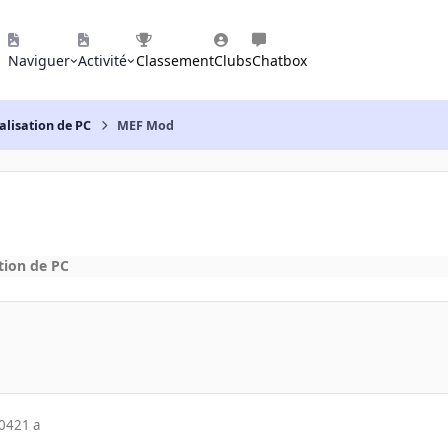
Naviguer
Activité
Classement
Clubs
Chatbox
alisation de PC
MEF Mod
tion de PC
004
21 a