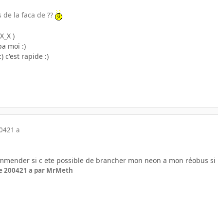
 de la faca de ??
X_X )
pa moi :)
) c'est rapide :)
004
21 a
emmender si c ete possible de brancher mon neon a mon réobus si u
e 2004
21 a
par MrMeth