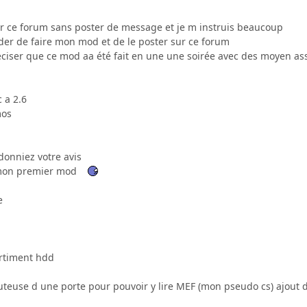
sur ce forum sans poster de message et je m instruis beaucoup
ider de faire mon mod et de le poster sur ce forum
reciser que ce mod aa été fait en une une soirée avec des moyen ass
 a 2.6
mos
donniez votre avis
 mon premier mod
e
rtiment hdd
uteuse d une porte pour pouvoir y lire MEF (mon pseudo cs) ajout 