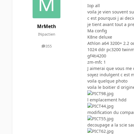
Iop all
voila je vien souvent 
c est pourquoi j ai dec
je tient avant tout a p
MrMeth
Ma config
INpactien
K8ne deluxe
Athlon a64 3200+ 2.2 oc
355
messages
1024 ddr pc3200 twin
gf4ti4200
zm-mfc 1
J aimerai que vous me 
soyez indulgent c est
voila quelque photo
voila le boitier d origin
l emplacement hdd
modification du compa
decoupage a la scie sa