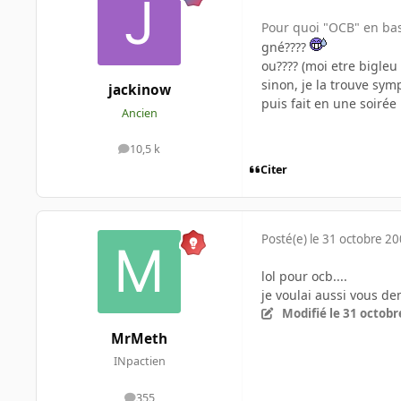
Pour quoi "OCB" en bas
gné????
ou???? (moi etre bigleu 
sinon, je la trouve sym
jackinow
puis fait en une soirée :
Ancien
10,5 k
messages
Citer
Posté(e)
le 31 octobre 2
lol pour ocb....
je voulai aussi vous d
Modifié
le 31 octobr
MrMeth
INpactien
355