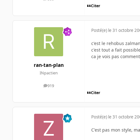
messages
Citer
Posté(e)
le 31 octobre 2
c'est le rehobus zalma
c'est tout a fait possi
ca je vois pas comment
ran-tan-plan
INpactien
919
messages
Citer
Posté(e)
le 31 octobre 2
C'est pas mon style, m