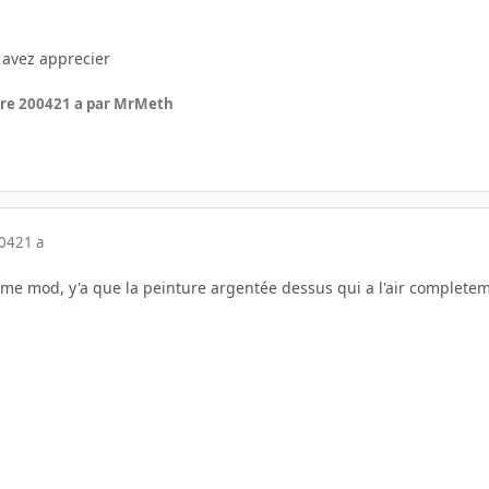
 avez apprecier
re 2004
21 a
par MrMeth
004
21 a
mme mod, y'a que la peinture argentée dessus qui a l'air complete