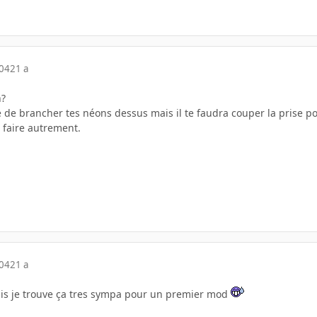
004
21 a
n?
ble de brancher tes néons dessus mais il te faudra couper la prise p
 faire autrement.
004
21 a
ais je trouve ça tres sympa pour un premier mod