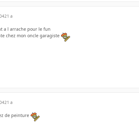
004
21 a
int a l arrache pour le fun
inte chez mon oncle garagiste
004
21 a
sez de peinture