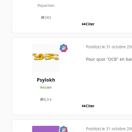
INpactien
283
messages
Citer
Posté(e)
le 31 octobre 2
Pour quoi "OCB" en bas
Psylokh
Ancien
6,9 k
messages
Citer
Posté(e)
le 31 octobre 2