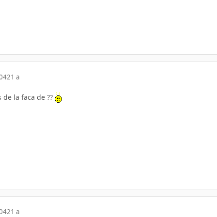
004
21 a
 de la faca de ??
004
21 a