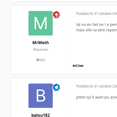
Posté(e)
le 31 octobre 2
lol no en fait on l a pe
mais elle va etre repe
MrMeth
INpactien
355
messages
Citer
Posté(e)
le 31 octobre 2
ptete qu'il avait pu as
balou182