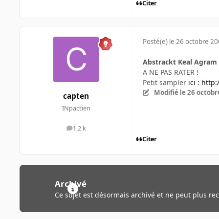
Citer
Posté(e)
le 26 octobre 2
Abstrackt Keal Agram
A NE PAS RATER !
Petit sampler
ici :
http:
Modifié
le 26 octobr
capten
INpactien
1,2 k
messages
Citer
Archivé
Ce sujet est désormais archivé et ne peut plus re