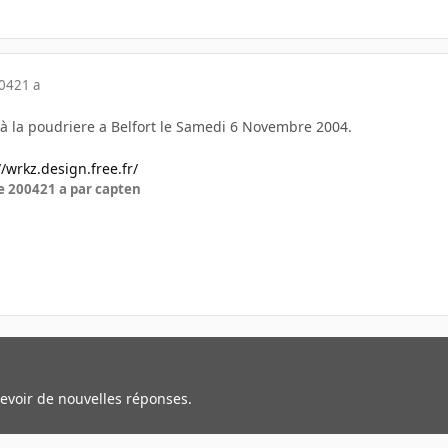
004
21 a
à la poudriere a Belfort le Samedi 6 Novembre 2004.
//wrkz.design.free.fr/
e 2004
21 a
par capten
cevoir de nouvelles réponses.