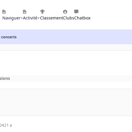
Naviguer
Activité
Classement
Clubs
Chatbox
 concerts
sions
004
21 a