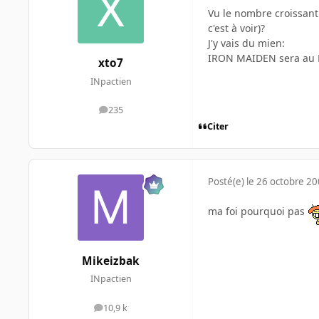
Vu le nombre croissant
c'est à voir)?
J'y vais du mien:
IRON MAIDEN sera au Pa
xto7
INpactien
235
messages
Citer
Posté(e)
le 26 octobre 2
ma foi pourquoi pas
Mikeizbak
INpactien
10,9 k
messages