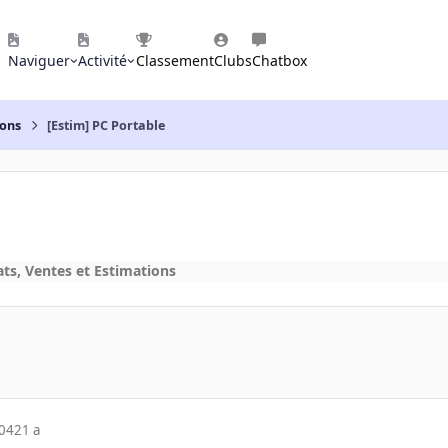
Naviguer
Activité
Classement
Clubs
Chatbox
ions
[Estim] PC Portable
ts, Ventes et Estimations
004
21 a