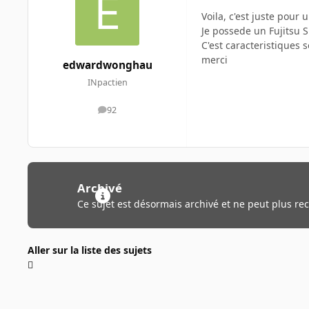
Voila, c'est juste pour 
Je possede un Fujitsu 
C'est caracteristiques 
merci
edwardwonghau
INpactien
92
messages
Archivé
Ce sujet est désormais archivé et ne peut plus re
Aller sur la liste des sujets