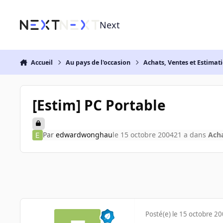
Aller au contenu
Next
Accueil
Au pays de l'occasion
Achats, Ventes et Estimat
[Estim] PC Portable
Par
edwardwonghau
le 15 octobre 2004
21 a
dans
Acha
Posté(e)
le 15 octobre 2