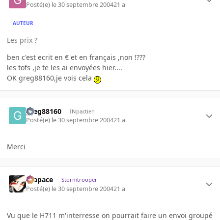
Posté(e)
le 30 septembre 2004
21 a
AUTEUR
Les prix ?
ben c'est ecrit en € et en français ,non !???
les tofs ,je te les ai envoyées hier....
OK greg88160,je vois cela
greg88160
INpactien
Posté(e)
le 30 septembre 2004
21 a
Merci
Krapace
Stormtrooper
Posté(e)
le 30 septembre 2004
21 a
Vu que le H711 m'interresse on pourrait faire un envoi groupé