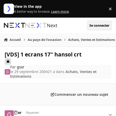
Aller au contenu
View in the app
×
Di
A better way to browse.
Learn more
.
Next
Se connecter
Accueil
Au pays de l'occasion
Achats, Ventes et Estimations
[VDS] 1 ecrans 17" hansol crt
Par
gsxr
le 29 septembre 2004
21 a
dans
Achats, Ventes et
Estimations
Commencer un nouveau sujet
gsxr
INpactien