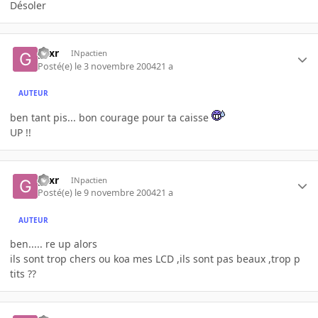
Désoler
gsxr
INpactien
Posté(e)
le 3 novembre 2004
21 a
AUTEUR
ben tant pis... bon courage pour ta caisse
UP !!
gsxr
INpactien
Posté(e)
le 9 novembre 2004
21 a
AUTEUR
ben..... re up alors
ils sont trop chers ou koa mes LCD ,ils sont pas beaux ,trop p
tits ??