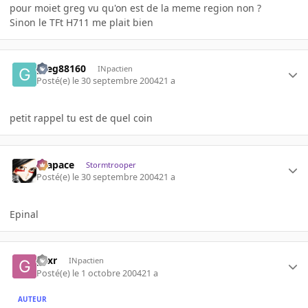
pour moiet greg vu qu'on est de la meme region non ?
Sinon le TFt H711 me plait bien
greg88160
INpactien
Posté(e)
le 30 septembre 2004
21 a
petit rappel tu est de quel coin
Krapace
Stormtrooper
Posté(e)
le 30 septembre 2004
21 a
Epinal
gsxr
INpactien
Posté(e)
le 1 octobre 2004
21 a
AUTEUR