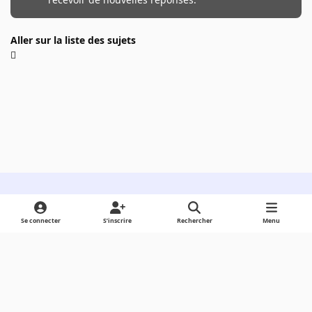
Aller sur la liste des sujets
Light Mode
Dark Mode
System Preference
Se connecter
S’inscrire
Rechercher
Menu
Langue
Cookies
Powered by
Invision Community