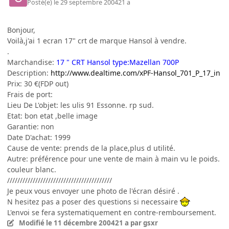
Posté(e)
le 29 septembre 2004
21 a
Bonjour,
Voilà,j'ai 1 ecran 17" crt de marque Hansol à vendre.
.
Marchandise:
17 " CRT Hansol type:Mazellan 700P
Description:
http://www.dealtime.com/xPF-Hansol_701_P_17_in
Prix: 30 €(FDP out)
Frais de port:
Lieu De L'objet: les ulis 91 Essonne. rp sud.
Etat: bon etat ,belle image
Garantie: non
Date D'achat: 1999
Cause de vente: prends de la place,plus d utilité.
Autre: préférence pour une vente de main à main vu le poids.
couleur blanc.
/////////////////////////////////////////
Je peux vous envoyer une photo de l'écran désiré .
N hesitez pas a poser des questions si necessaire
L'envoi se fera systematiquement en contre-remboursement.
Modifié
le 11 décembre 2004
21 a
par gsxr