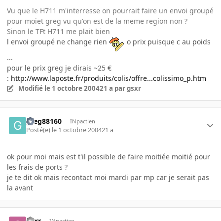
Vu que le H711 m'interresse on pourrait faire un envoi groupé
pour moiet greg vu qu'on est de la meme region non ?
Sinon le TFt H711 me plait bien
l envoi groupé ne change rien
o prix puisque c au poids
...
pour le prix greg je dirais ~25 €
:
http://www.laposte.fr/produits/colis/offre...colissimo_p.htm
Modifié
le 1 octobre 2004
21 a
par gsxr
greg88160
INpactien
Posté(e)
le 1 octobre 2004
21 a
ok pour moi mais est t'il possible de faire moitiée moitié pour
les frais de ports ?
je te dit ok mais recontact moi mardi par mp car je serait pas
la avant
gsxr
INpactien