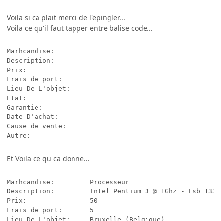
Voila si ca plait merci de l'epingler...
Voila ce qu'il faut tapper entre balise code...
Marhcandise:         

Description:         

Prix:                

Frais de port:       

Lieu De L'objet:     

Etat:                

Garantie:            

Date D'achat:        

Cause de vente:      

Autre:                
Et Voila ce qu ca donne...
Marhcandise:         Processeur

Description:         Intel Pentium 3 @ 1Ghz - Fsb 133 -
Prix:                50

Frais de port:       5

Lieu De L'objet:     Bruxelle (Belgique)
