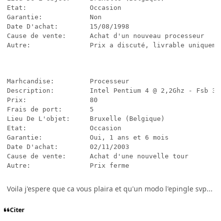
Etat:                Occasion

Garantie:            Non

Date D'achat:        15/08/1998

Cause de vente:      Achat d'un nouveau processeur

Autre:               Prix a discuté, livrable uniqueme
Marhcandise:         Processeur

Description:         Intel Pentium 4 @ 2,2Ghz - Fsb 333
Prix:                80

Frais de port:       5

Lieu De L'objet:     Bruxelle (Belgique)

Etat:                Occasion

Garantie:            Oui, 1 ans et 6 mois

Date D'achat:        02/11/2003

Cause de vente:      Achat d'une nouvelle tour

Autre:               Prix ferme
Voila j'espere que ca vous plaira et qu'un modo l'epingle svp...
Citer