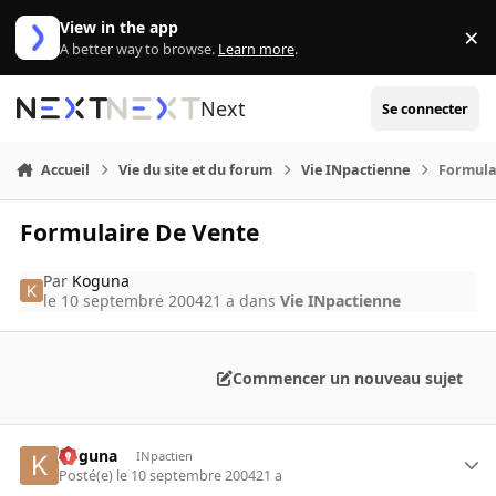
Aller au contenu
View in the app
×
Di
A better way to browse.
Learn more
.
Next
Se connecter
Accueil
Vie du site et du forum
Vie INpactienne
Formula
Formulaire De Vente
Par
Koguna
le 10 septembre 2004
21 a
dans
Vie INpactienne
Commencer un nouveau sujet
Koguna
INpactien
Posté(e)
le 10 septembre 2004
21 a