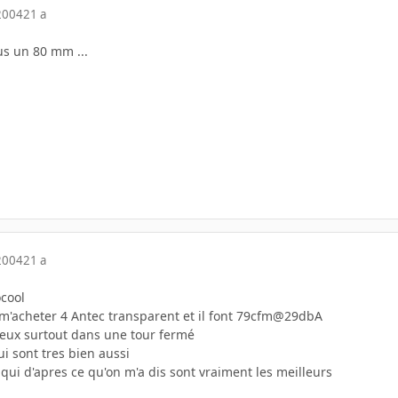
2004
21 a
s un 80 mm ...
2004
21 a
ocool
 m'acheter 4 Antec transparent et il font 79cfm@29dbA
cieux surtout dans une tour fermé
ui sont tres bien aussi
ui d'apres ce qu'on m'a dis sont vraiment les meilleurs