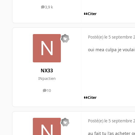
3,9 k
messages
Citer
Posté(e)
le 5 septembre 
oui mea culpa je voulai
NX33
INpactien
10
messages
Citer
Posté(e)
le 5 septembre 
au fait tu l'as acheter