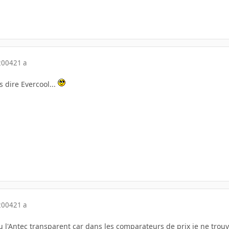
2004
21 a
s dire Evercool...
2004
21 a
 ou l'Antec transparent car dans les comparateurs de prix je ne trouv