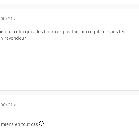
2004
21 a
e que celui qui a les led mais pas thermo regulé et sans led
on revendeur
2004
21 a
es miens en tout cas