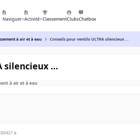
Naviguer
Activité
Classement
Clubs
Chatbox
ssement à air et à eau
Conseils pour ventilo ULTRA silencieux ...
silencieux ...
ent à air et à eau
2004
21 a