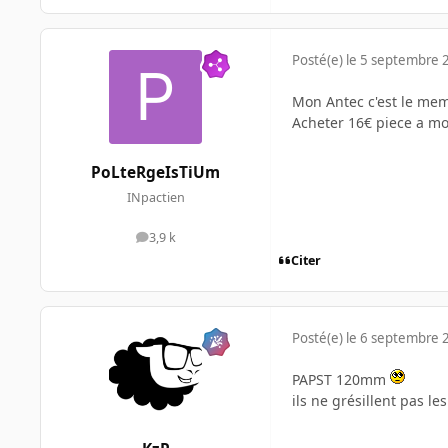
Posté(e)
le 5 septembre 
Mon Antec c'est le mem
Acheter 16€ piece a m
PoLteRgeIsTiUm
INpactien
3,9 k
messages
Citer
Posté(e)
le 6 septembre 
PAPST 120mm
ils ne grésillent pas l