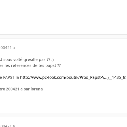
2004
21 a
 sous volté gresille pas ?? :)
r les references de tes papst ??
ce PAPST la
http://www.pc-look.com/boutik/Prod_Papst-V...)__1435_fr
bre 2004
21 a
par lorena
2004
21 a