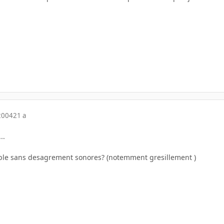
2004
21 a
..
table sans desagrement sonores? (notemment gresillement )