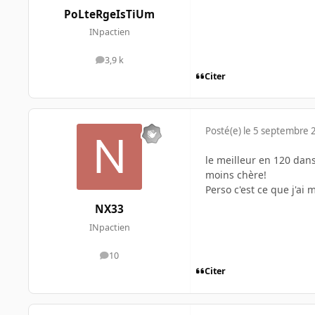
PoLteRgeIsTiUm
INpactien
3,9 k
messages
Citer
Posté(e)
le 5 septembre 
le meilleur en 120 dans
moins chère!
Perso c'est ce que j'ai
NX33
INpactien
10
messages
Citer