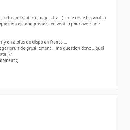
 colorants/anti ox ,mapes Uv....) il me reste les ventilo
 question est que prendre en ventilo pour avoir une
 ny en a plus de dispo en france ...
leger bruit de gresillement ...ma question donc ...quel
ate )??
 moment :)