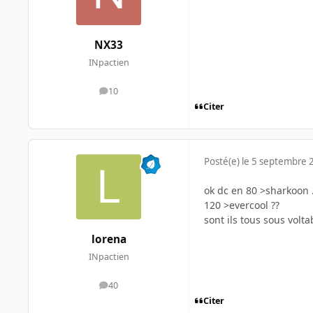
NX33
INpactien
10
messages
Citer
Posté(e)
le 5 septembre 
ok dc en 80 >sharkoon .
120 >evercool ??
sont ils tous sous vol
lorena
INpactien
40
messages
Citer