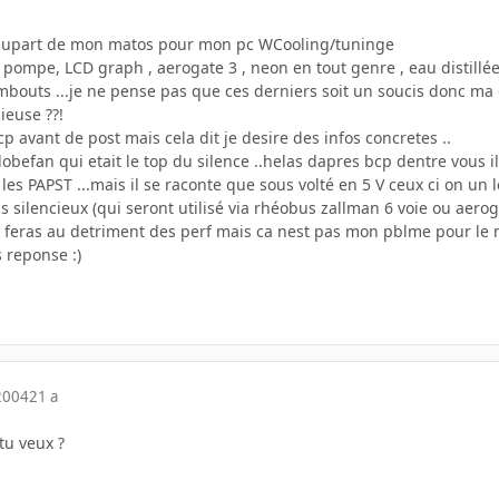
 plupart de mon matos pour mon pc WCooling/tuninge
 pompe, LCD graph , aerogate 3 , neon en tout genre , eau distillée ,
embouts ...je ne pense pas que ces derniers soit un soucis donc ma
ieuse ??!
p avant de post mais cela dit je desire des infos concretes ..
obefan qui etait le top du silence ..helas dapres bcp dentre vous il
 les PAPST ...mais il se raconte que sous volté en 5 V ceux ci on un 
us silencieux (qui seront utilisé via rhéobus zallman 6 voie ou aerog
se feras au detriment des perf mais ca nest pas mon pblme pour le
 reponse :)
2004
21 a
 tu veux ?