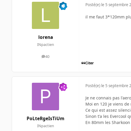
Posté(e)
le 5 septembre 
il me faut 3*120mm plu
lorena
INpactien
40
messages
Citer
Posté(e)
le 5 septembre 
Je ne connais pas l'aer
Moi en 120 je viens de
Ce qui est assez silen
Sinon t'a les Evercool q
PoLteRgeIsTiUm
En 80mm les Sharkoon q
INpactien