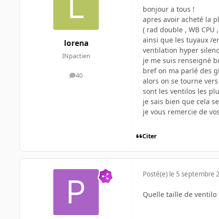
bonjour a tous !
apres avoir acheté la
( rad double , WB CPU ,
ainsi que les tuyaux /
lorena
ventilation hyper silenc
INpactien
je me suis renseigné bc
bref on ma parlé des gl
40
messages
alors on se tourne vers
sont les ventilos les pl
je sais bien que cela 
je vous remercie de vos
Citer
Posté(e)
le 5 septembre 
Quelle taille de ventilo