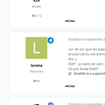
KzR
Ancien
5,7 k
messages
Citer
Posté(e)
le 6 septembre 
sur de sur que les papst
et pourrait tu me donne
thx :)
EDIT : je viens de voir 
lorena
Do you know that??
INpactien
Modifié
le 6 septem
40
messages
Citer
Posté(e)
le 6 septembre 