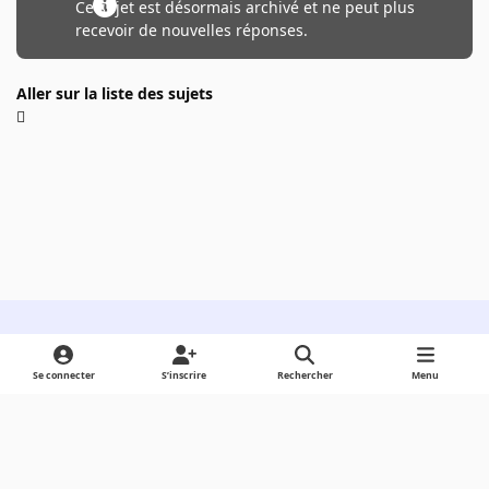
Ce sujet est désormais archivé et ne peut plus
recevoir de nouvelles réponses.
Aller sur la liste des sujets
Light Mode
Dark Mode
System Preference
Se connecter
S’inscrire
Rechercher
Menu
Langue
Cookies
Powered by
Invision Community