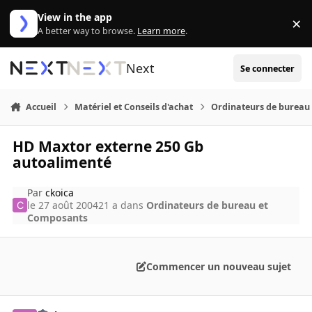
Aller au contenu
View in the app
×
Di
A better way to browse.
Learn more
.
Next
Se connecter
Accueil
Matériel et Conseils d'achat
Ordinateurs de bureau
HD Maxtor externe 250 Gb
autoalimenté
Par
ckoica
le 27 août 2004
21 a
dans
Ordinateurs de bureau et
Composants
Commencer un nouveau sujet