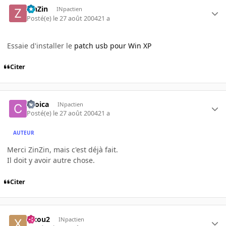
ZinZin
INpactien
Posté(e)
le 27 août 2004
21 a
Essaie d'installer le
patch usb pour Win XP
Citer
ckoica
INpactien
Posté(e)
le 27 août 2004
21 a
AUTEUR
Merci ZinZin, mais c'est déjà fait.
Il doit y avoir autre chose.
Citer
xixou2
INpactien