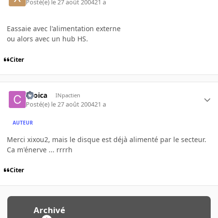
Posté(e)
le 27 août 2004
21 a
Eassaie avec l'alimentation externe
ou alors avec un hub HS.
Citer
ckoica
INpactien
Posté(e)
le 27 août 2004
21 a
AUTEUR
Merci xixou2, mais le disque est déjà alimenté par le secteur.
Ca m'énerve ... rrrrh
Citer
Archivé