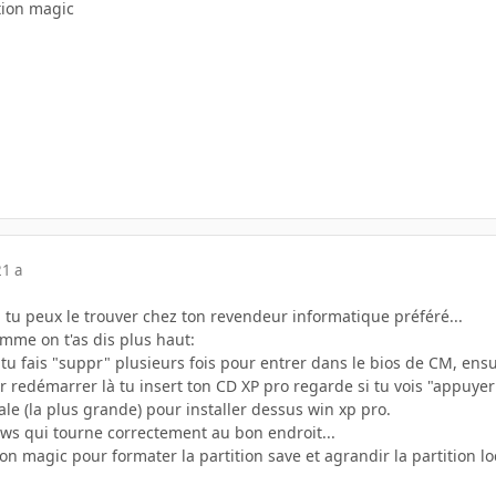
tion magic
21 a
t! tu peux le trouver chez ton revendeur informatique préféré...
comme on t'as dis plus haut:
tu fais "suppr" plusieurs fois pour entrer dans le bios de CM, ensui
r redémarrer là tu insert ton CD XP pro regarde si tu vois "appuyer 
cale (la plus grande) pour installer dessus win xp pro.
ws qui tourne correctement au bon endroit...
tion magic pour formater la partition save et agrandir la partition loc