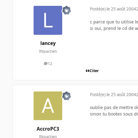
Posté(e)
le 25 août 2004
c parce que tu utilise l
si oui, prend le cd de w
lancey
INpactien
12
messages
Citer
Posté(e)
le 25 août 2004
oublie pas de mettre de
sinon tu bootes sous do
AccroPC3
INpactien