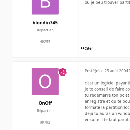
ou je peu trouver parti
blondin745
INpactien
253
messages
Citer
Posté(e)
le 25 août 2004
c'est un logiciel payan
je te conseil de faire 
tu redémarre ton pc et 
enregistre et quite pou
OnOff
formate la partition lo
INpactien
deja tu auras un windo
ensuite il te faut parti
793
messages