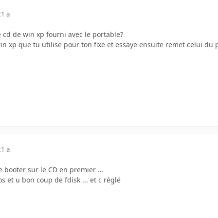
21 a
e cd de win xp fourni avec le portable?
in xp que tu utilise pour ton fixe et essaye ensuite remet celui du p
21 a
 booter sur le CD en premier ...
s et u bon coup de fdisk ... et c réglé