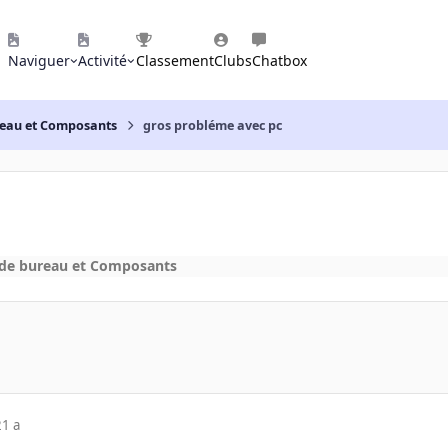
Naviguer
Activité
Classement
Clubs
Chatbox
reau et Composants
gros probléme avec pc
 de bureau et Composants
21 a