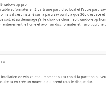
llé widows xp pro.
able et formater en 2 parti une parti disc local et l'autre parti s
o mais il c'est installé sur la parti sav ou il y a que 3Go d'espace e
ce soit. et au demarage j'ai le choix de choisir soit windows xp home
 entierement le home et avoir un disc formater et n'avoit qu'une p
21 a
l'intallation de win xp et au moment ou tu choisi la partition ou veut
ensuite tu en crée un nouvelle qui prend tous le disque dur.