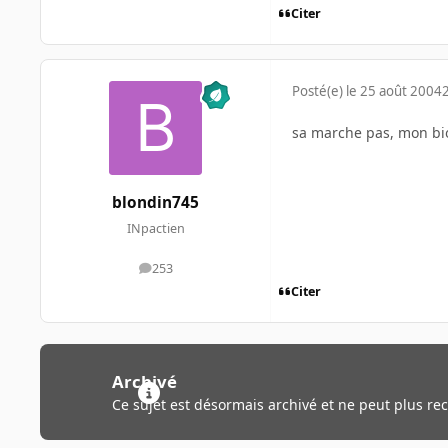
Citer
Posté(e)
le 25 août 2004
sa marche pas, mon bi
blondin745
INpactien
253
messages
Citer
Archivé
Ce sujet est désormais archivé et ne peut plus re