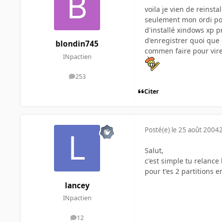
voila je vien de reinsta
seulement mon ordi port
d'installé xindows xp pr
d'enregistrer quoi que 
blondin745
commen faire pour virer
INpactien
253
messages
Citer
Posté(e)
le 25 août 2004
Salut,
c'est simple tu relance 
pour t'es 2 partitions 
lancey
INpactien
12
messages