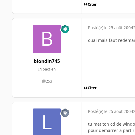
Citer
Posté(e)
le 25 août 2004
ouai mais faut redemar
blondin745
INpactien
253
messages
Citer
Posté(e)
le 25 août 2004
tu met ton cd de windo
pour démarrer a partir 