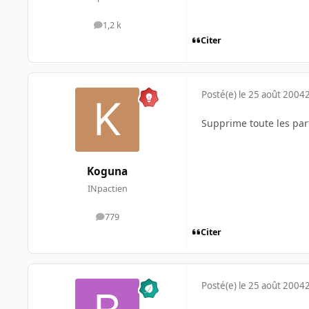
1,2 k
messages
Citer
Posté(e)
le 25 août 2004
Supprime toute les part
Koguna
INpactien
779
messages
Citer
Posté(e)
le 25 août 2004