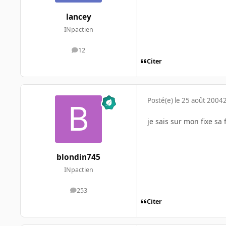
lancey
INpactien
12
messages
Citer
Posté(e)
le 25 août 2004
je sais sur mon fixe sa
blondin745
INpactien
253
messages
Citer