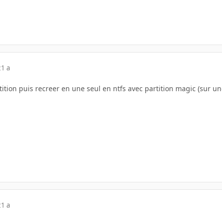
21 a
ition puis recreer en une seul en ntfs avec partition magic (sur u
21 a