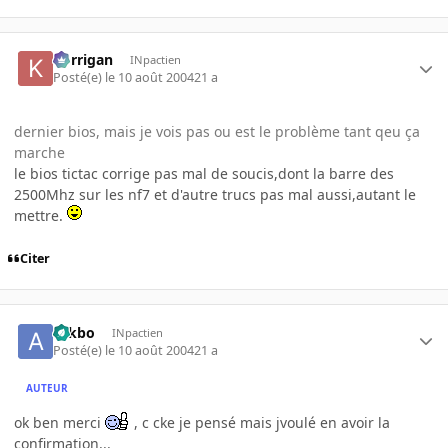
korrigan
INpactien
Posté(e)
le 10 août 2004
21 a
dernier bios, mais je vois pas ou est le problème tant qeu ça
marche
le bios tictac corrige pas mal de soucis,dont la barre des
2500Mhz sur les nf7 et d'autre trucs pas mal aussi,autant le
mettre.
Citer
ackbo
INpactien
Posté(e)
le 10 août 2004
21 a
AUTEUR
ok ben merci
, c cke je pensé mais jvoulé en avoir la
confirmation...