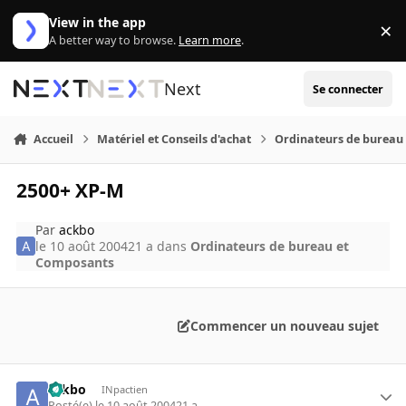
Aller au contenu
View in the app
×
Di
A better way to browse.
Learn more
.
Next
Se connecter
Accueil
Matériel et Conseils d'achat
Ordinateurs de bureau
2500+ XP-M
Par
ackbo
le 10 août 2004
21 a
dans
Ordinateurs de bureau et
Composants
Commencer un nouveau sujet
ackbo
INpactien
Posté(e)
le 10 août 2004
21 a