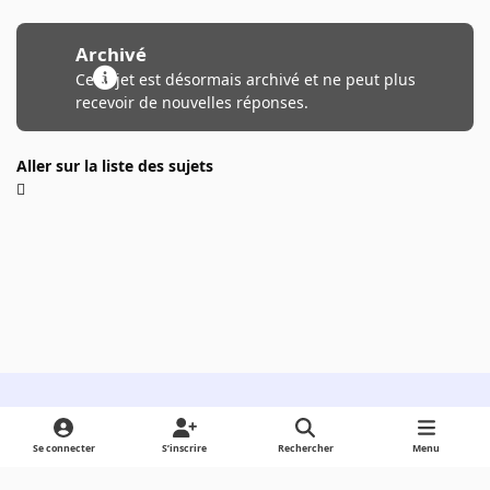
Archivé
Ce sujet est désormais archivé et ne peut plus
recevoir de nouvelles réponses.
Aller sur la liste des sujets
Light Mode
Dark Mode
System Preference
Se connecter
S’inscrire
Rechercher
Menu
Langue
Cookies