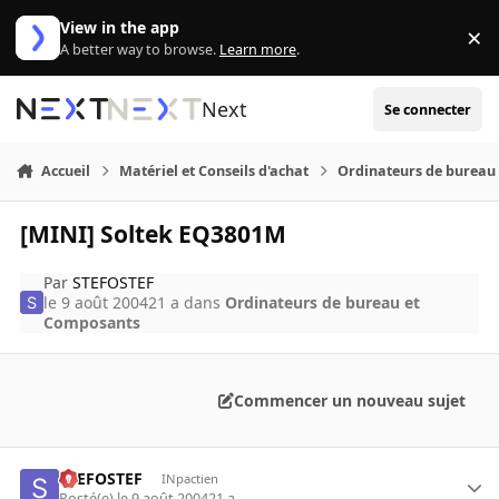
Aller au contenu
View in the app
×
Di
A better way to browse.
Learn more
.
Next
Se connecter
Accueil
Matériel et Conseils d'achat
Ordinateurs de bureau
[MINI] Soltek EQ3801M
Par
STEFOSTEF
le 9 août 2004
21 a
dans
Ordinateurs de bureau et
Composants
Commencer un nouveau sujet
STEFOSTEF
INpactien
Posté(e)
le 9 août 2004
21 a