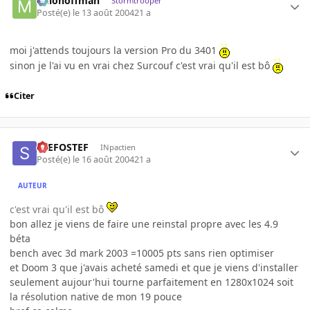
milohoffman
Stormtrooper
Posté(e)
le 13 août 2004
21 a
moi j'attends toujours la version Pro du 3401
sinon je l'ai vu en vrai chez Surcouf c'est vrai qu'il est bô
Citer
STEFOSTEF
INpactien
Posté(e)
le 16 août 2004
21 a
AUTEUR
c'est vrai qu'il est bô
bon allez je viens de faire une reinstal propre avec les 4.9
béta
bench avec 3d mark 2003 =10005 pts sans rien optimiser
et Doom 3 que j'avais acheté samedi et que je viens d'installer
seulement aujour'hui tourne parfaitement en 1280x1024 soit
la résolution native de mon 19 pouce