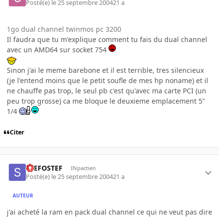
Posté(e)
le 25 septembre 2004
21 a
1go dual channel twinmos pc 3200
Il faudra que tu m'explique comment tu fais du dual channel
avec un AMD64 sur socket 754
Sinon j'ai le meme barebone et il est terrible, tres silencieux
(je l'entend moins que le petit soufle de mes hp noname) et il
ne chauffe pas trop, le seul pb c'est qu'avec ma carte PCI (un
peu trop grosse) ca me bloque le deuxieme emplacement 5"
1/4
Citer
STEFOSTEF
INpactien
Posté(e)
le 25 septembre 2004
21 a
AUTEUR
j'ai acheté la ram en pack dual channel ce qui ne veut pas dire