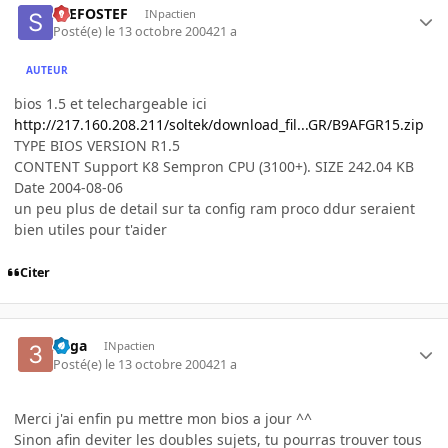
STEFOSTEF
INpactien
Posté(e)
le 13 octobre 2004
21 a
AUTEUR
bios 1.5 et telechargeable ici
http://217.160.208.211/soltek/download_fil...GR/B9AFGR15.zip
TYPE BIOS VERSION R1.5
CONTENT Support K8 Sempron CPU (3100+). SIZE 242.04 KB
Date 2004-08-06
un peu plus de detail sur ta config ram proco ddur seraient
bien utiles pour t'aider
Citer
3dga
INpactien
Posté(e)
le 13 octobre 2004
21 a
Merci j'ai enfin pu mettre mon bios a jour ^^
Sinon afin deviter les doubles sujets, tu pourras trouver tous