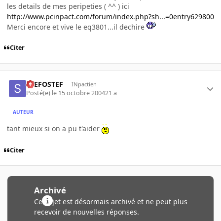
les details de mes peripeties ( ^^ ) ici
http://www.pcinpact.com/forum/index.php?sh...=0entry629800
Merci encore et vive le eq3801...il dechire
Citer
STEFOSTEF
INpactien
Posté(e)
le 15 octobre 2004
21 a
AUTEUR
tant mieux si on a pu t'aider
Citer
Archivé
Ce sujet est désormais archivé et ne peut plus
recevoir de nouvelles réponses.