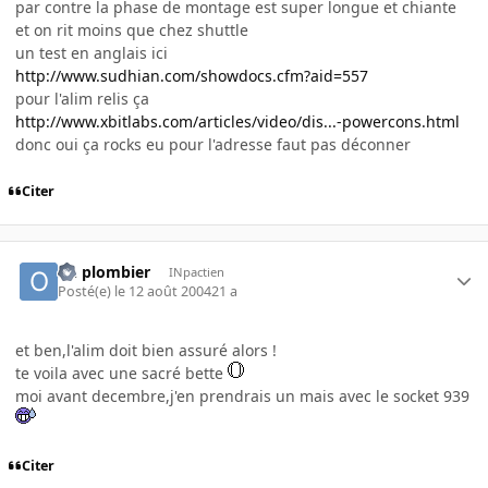
par contre la phase de montage est super longue et chiante
et on rit moins que chez shuttle
un test en anglais ici
http://www.sudhian.com/showdocs.cfm?aid=557
pour l'alim relis ça
http://www.xbitlabs.com/articles/video/dis...-powercons.html
donc oui ça rocks eu pour l'adresse faut pas déconner
Citer
oh plombier
INpactien
Posté(e)
le 12 août 2004
21 a
et ben,l'alim doit bien assuré alors !
te voila avec une sacré bette
moi avant decembre,j'en prendrais un mais avec le socket 939
Citer