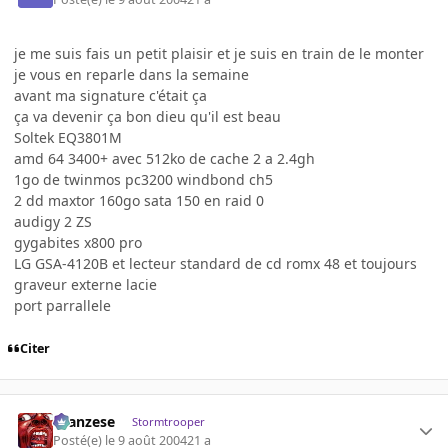
je me suis fais un petit plaisir et je suis en train de le monter
je vous en reparle dans la semaine
avant ma signature c'était ça
ça va devenir ça bon dieu qu'il est beau
Soltek EQ3801M
amd 64 3400+ avec 512ko de cache 2 a 2.4gh
1go de twinmos pc3200 windbond ch5
2 dd maxtor 160go sata 150 en raid 0
audigy 2 ZS
gygabites x800 pro
LG GSA-4120B et lecteur standard de cd romx 48 et toujours
graveur externe lacie
port parrallele
Citer
ilcanzese
Stormtrooper
Posté(e)
le 9 août 2004
21 a